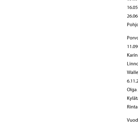
16.05
26.06
Pohjo
Porvo
11.09
Karin
Linno
Walle
6.11.
Olga 
Kylät
Rinta
Vuode