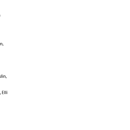
a
n,
lin,
Elli