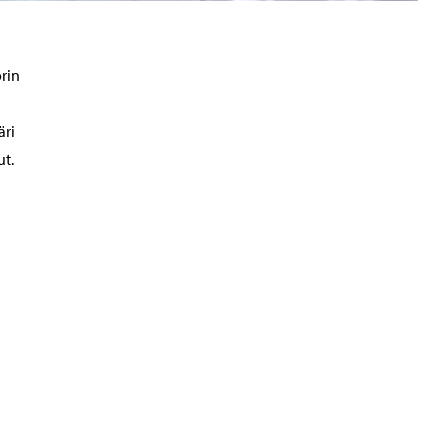
rin
äri
t.