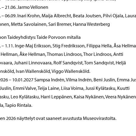
. – 21.06. Jarmo Vellonen
. – 06.09. Inari Krohn, Maija Albrecht, Beata Joutsen, Pilvi Ojala, Laur
nen, Metta Savolainen, Sari Bremer, Hanna Westerberg
on Taideyhdistys: Taide Porvoon mitalla
. – 1.11. Inge-Maj Eriksson, Stig Fredriksson, Filippa Hella, Åsa Hellma
 Hellman, Åke Hellman, Thomas Lindroos, Thor Lindroos, Antti
vaara, Juhani Linnovaara, Rolf Sandqvist, Tom Sandqvist, Heljä
nsköld, Ivan Wallensköld, Viggo Wallensköld.
2026 – 10.01.2027 Sampsa Indrén, Vilma Indrén, Beni Juslin, Emma Jus
Juslin, Emmi Valve, Teija Laine, Liisa Voima, Jussi Kylätasku, Kuutti
asku, Leo Kylätasku, Harri Leppänen, Kaisa Nykänen, Veera Nykänen, 
la, Tapio Rintala.
n 2026 näyttelyt ovat saaneet avustusta Museovirastolta.