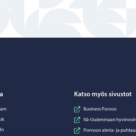
Porvoo – Siirry kotisivulle
a
Katso myös sivustot
nstagram
ram
Business Porvoo
acebook
ok
Itä-Uudenmaan hyvinvoin
inkedIn
In
Porvoon ateria- ja puhtau