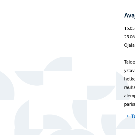
Ava
15.05
25.06
Ojala
Taide
ystäv
hetke
rauha
aiemp
paris
T