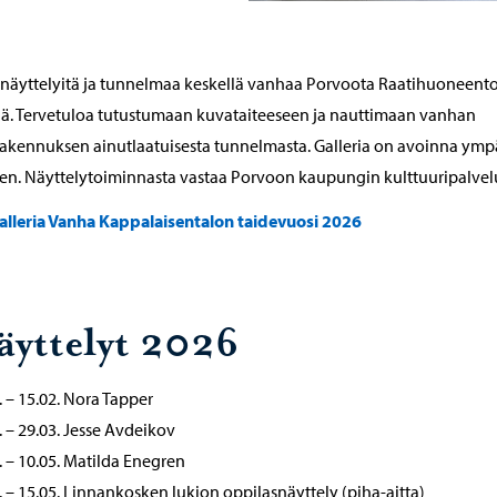
näyttelyitä ja tunnelmaa keskellä vanhaa Porvoota Raatihuoneento
lä. Tervetuloa tutustumaan kuvataiteeseen ja nauttimaan vanhan
akennuksen ainutlaatuisesta tunnelmasta. Galleria on avoinna ymp
n. Näyttelytoiminnasta vastaa Porvoon kaupungin kulttuuripalvelu
alleria Vanha Kappalaisentalon taidevuosi 2026
äyttelyt 2026
. – 15.02. Nora Tapper
. – 29.03. Jesse Avdeikov
. – 10.05. Matilda Enegren
. – 15.05. Linnankosken lukion oppilasnäyttely (piha-aitta)