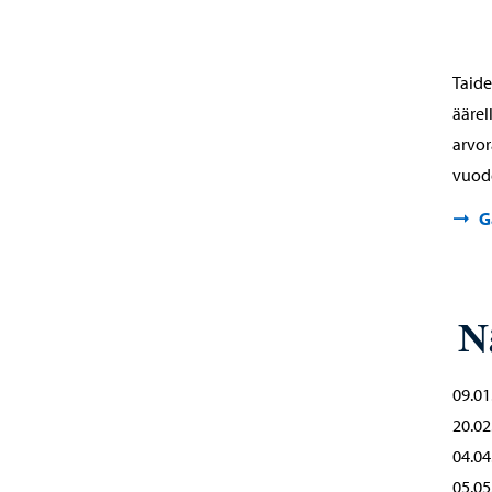
Taide
äärel
arvor
vuode
G
N
09.01
20.02
04.04
05.05