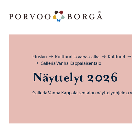
Siirry sisältöön
Porvoo – Siirry kotisivulle
Selaa:
Etusivu
Kulttuuri ja vapaa-aika
Kulttuuri
Galleria Vanha Kappalaisentalo
Näyt­te­lyt 2026
Galleria Vanha Kappalaisentalon näyttelyohjelma 