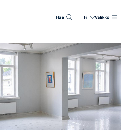
Hae
Fi
Valikko
Vaihda kieltä
Nykyinen kieli: Suomi