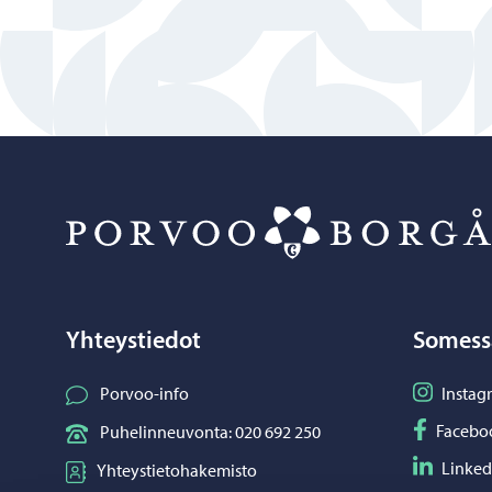
Yhteystiedot
Somess
Seuraa I
Porvoo-info
Instag
Seuraa F
Facebo
Puhelinneuvonta: 020 692 250
Seuraa L
Linked
Yhteystietohakemisto