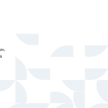
sin,
tä
n