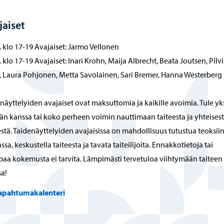
jaiset
. klo 17-19 Avajaiset: Jarmo Vellonen
. klo 17-19 Avajaiset: Inari Krohn, Maija Albrecht, Beata Joutsen, Pilvi
, Laura Pohjonen, Metta Savolainen, Sari Bremer, Hanna Westerberg
näyttelyiden avajaiset ovat maksuttomia ja kaikille avoimia. Tule yk
än kanssa tai koko perheen voimin nauttimaan taiteesta ja yhteises
stä. Taidenäyttelyiden avajaisissa on mahdollisuus tutustua teoksii
ssa, keskustella taiteesta ja tavata taiteilijoita. Ennakkotietoja tai
aa kokemusta ei tarvita. Lämpimästi tervetuloa viihtymään taiteen
sa!
apahtumakalenteri