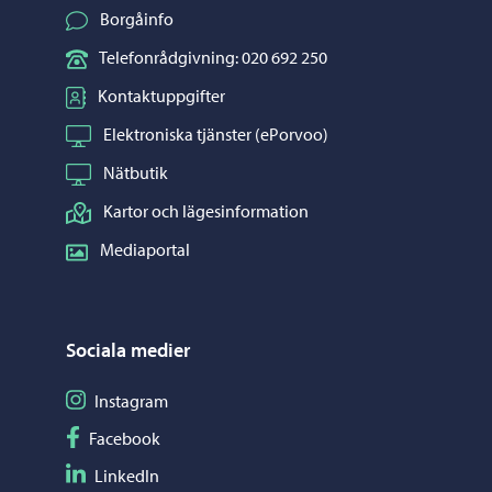
Borgåinfo
Telefonrådgivning: 020 692 250
Kontaktuppgifter
Elektroniska tjänster (ePorvoo)
Nätbutik
Kartor och lägesinformation
Mediaportal
Sociala medier
Följ på Instagram
Instagram
Följ på Facebook
Facebook
Följ på LinkedIn
LinkedIn