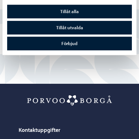
Hittade du vad du sökte?
Tillåt alla
Ja
Tillåt utvalda
Delvis
Förbjud
Nej
Porvoo – Gå ti
Kontaktuppgifter