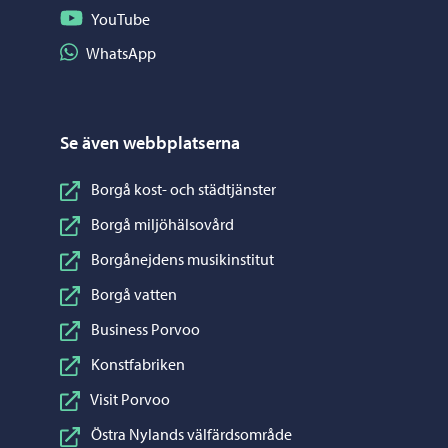
Följ på YouTube
YouTube
Dela på WhatsApp
WhatsApp
Se även webbplatserna
Borgå kost- och städtjänster
Borgå miljöhälsovård
Borgånejdens musikinstitut
Borgå vatten
Business Porvoo
Konstfabriken
Visit Porvoo
Östra Nylands välfärdsområde