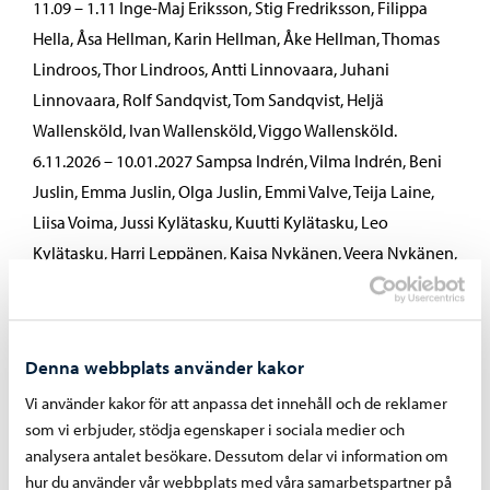
11.09 – 1.11 Inge-Maj Eriksson, Stig Fredriksson, Filippa
Hella, Åsa Hellman, Karin Hellman, Åke Hellman, Thomas
Lindroos, Thor Lindroos, Antti Linnovaara, Juhani
Linnovaara, Rolf Sandqvist, Tom Sandqvist, Heljä
Wallensköld, Ivan Wallensköld, Viggo Wallensköld.
6.11.2026 – 10.01.2027 Sampsa Indrén, Vilma Indrén, Beni
Juslin, Emma Juslin, Olga Juslin, Emmi Valve, Teija Laine,
Liisa Voima, Jussi Kylätasku, Kuutti Kylätasku, Leo
Kylätasku, Harri Leppänen, Kaisa Nykänen, Veera Nykänen,
Elli Rintala, Tapio Rintala.
Årets 2026 utställningar har fått bidrag från Museiverket.
Denna webbplats använder kakor
Vi använder kakor för att anpassa det innehåll och de reklamer
som vi erbjuder, stödja egenskaper i sociala medier och
Evenemang 2026
analysera antalet besökare. Dessutom delar vi information om
hur du använder vår webbplats med våra samarbetspartner på