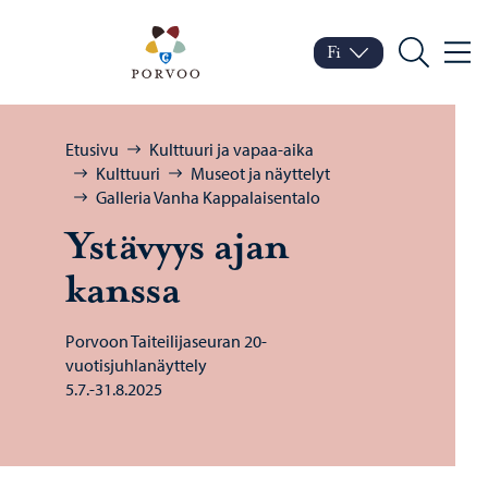
Siirry sisältöön
Porvoo – Siirry kotisivul
Fi
Valik
Vaihda kieltä
Nykyinen kieli: Suomi
Hae
Selaa:
Etusivu
Kulttuuri ja vapaa-aika
Kulttuuri
Museot ja näyttelyt
Galleria Vanha Kappalaisentalo
Ys­tä­vyys ajan
kans­sa
Porvoon Taiteilijaseuran 20-
vuotisjuhlanäyttely
5.7.-31.8.2025