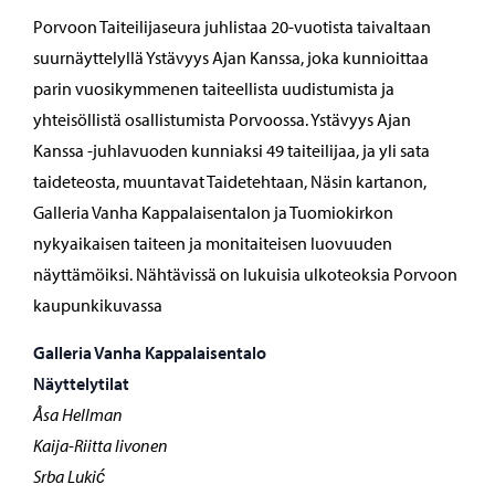
Porvoon Taiteilijaseura juhlistaa 20-vuotista taivaltaan
suurnäyttelyllä Ystävyys Ajan Kanssa, joka kunnioittaa
parin vuosikymmenen taiteellista uudistumista ja
yhteisöllistä osallistumista Porvoossa. Ystävyys Ajan
Kanssa -juhlavuoden kunniaksi 49 taiteilijaa, ja yli sata
taideteosta, muuntavat Taidetehtaan, Näsin kartanon,
Galleria Vanha Kappalaisentalon ja Tuomiokirkon
nykyaikaisen taiteen ja monitaiteisen luovuuden
näyttämöiksi. Nähtävissä on lukuisia ulkoteoksia Porvoon
kaupunkikuvassa
Galleria Vanha Kappalaisentalo
Näyttelytilat
Åsa Hellman
Kaija-Riitta Iivonen
Srba Lukić