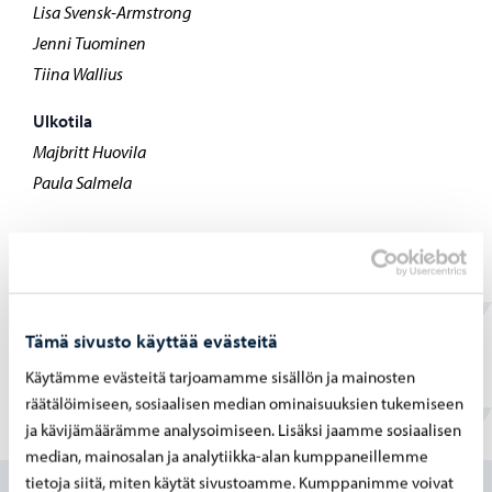
Lisa Svensk-Armstrong
Jenni Tuominen
Tiina Wallius
Ulkotila
Majbritt Huovila
Paula Salmela
Näyttelyt muissa tiloissa
Tämä sivusto käyttää evästeitä
Katso kaikki näyttelypaikat Porvoon Taiteilijaseuran
Käytämme evästeitä tarjoamamme sisällön ja mainosten
sivuilta:
räätälöimiseen, sosiaalisen median ominaisuuksien tukemiseen
Porvoon Taiteilijaseura 20 vuotta
ja kävijämäärämme analysoimiseen. Lisäksi jaamme sosiaalisen
median, mainosalan ja analytiikka-alan kumppaneillemme
tietoja siitä, miten käytät sivustoamme. Kumppanimme voivat
Näyttely Galleria Vanha Kappalaisentalossa on saanut