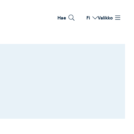
Hae
Fi
Valikko
Vaihda kieltä
Nykyinen kieli: Suomi