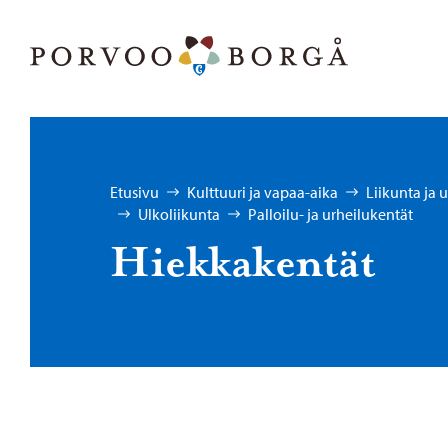
Siirry sisältöön
Porvoo – Siirry kotisivulle
Selaa:
Etusivu
Kulttuuri ja vapaa-aika
Liikunta ja 
Ulkoliikunta
Palloilu- ja urheilukentät
Hiek­ka­ken­tät