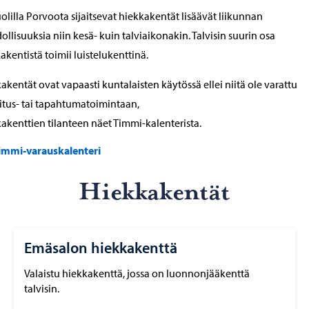
uolilla Porvoota sijaitsevat hiekkakentät lisäävät liikunnan
llisuuksia niin kesä- kuin talviaikonakin. Talvisin suurin osa
akentistä toimii luistelukenttinä.
akentät ovat vapaasti kuntalaisten käytössä ellei niitä ole varattu
itus- tai tapahtumatoimintaan,
akenttien tilanteen näet Timmi-kalenterista.
immi-varauskalenteri
Hiek­ka­ken­tät
Emäsalon hiekkakenttä
Valaistu hiekkakenttä, jossa on luonnonjääkenttä
talvisin.