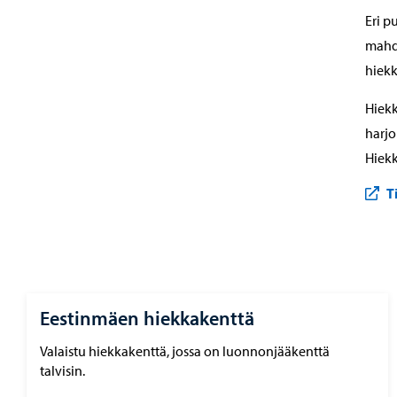
Eri p
mahdo
hiekk
Hiekk
harjo
Hiekk
T
Eestinmäen hiekkakenttä
Valaistu hiekkakenttä, jossa on luonnonjääkenttä
talvisin.