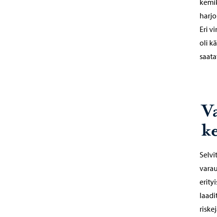
kemik
harjo
Eri v
oli k
saata
V
k
Selvi
varau
erity
laadi
riske