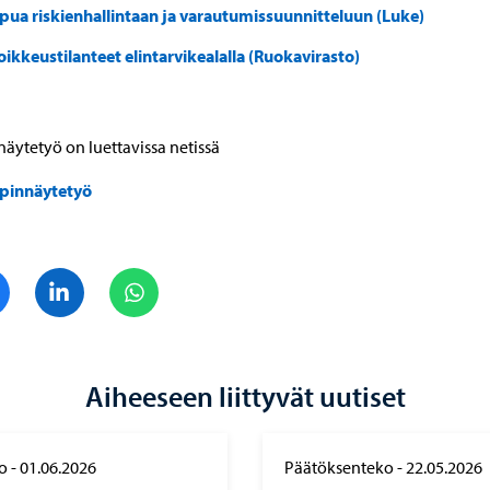
pua riskienhallintaan ja varautumissuunnitteluun (Luke)
oikkeustilanteet elintarvikealalla (Ruokavirasto)
äytetyö on luettavissa netissä
pinnäytetyö
Jaa Facebook
Jaa LinkedIn
Jaa WhatsApp
Aiheeseen liittyvät uutiset
o
-
01.06.2026
Päätöksenteko
-
22.05.2026