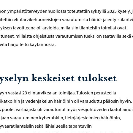
on ympäristöterveydenhuollossa toteutettiin syksyllä 2025 kysely, j
itettiin elintarvikehuoneistojen varautumista häiriö- ja erityistilantei
tyksen tavoitteena oli arvioida, millaisiin tilanteisiin toimijat ovat
tuneet, millaista ohjeistusta varautumisen tueksi on saatavilla sekä
teita harjoiteltu käytännössä.
yselyn keskeiset tulokset
yyn vastasi 29 elintarvikealan toimijaa. Tulosten perusteella
katkoihin ja vedenjakelun häiriöihin oli varauduttu pääosin hyvin.
 puolet vastaajista oli varautunut myös vesijohtoveden laatuhäiriöi
ijaan varautuminen kyberuhkiin, tietojärjestelmien häiriöihin,
lyvaaratilanteisiin sekä lähialueella tapahtuviin