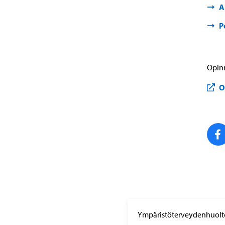
A
P
Opinn
O
Ympäristöterveydenhuolt