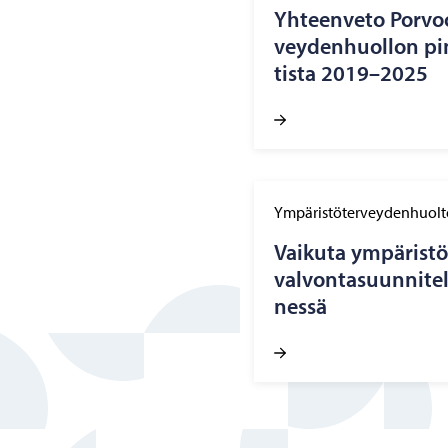
Yh­teen­ve­to Por­voo
vey­den­huol­lon pin
tis­ta 2019–2025
Ympäristöterveydenhuolt
Vai­ku­ta ym­pä­ris­t
val­von­ta­suun­ni­
nes­sä