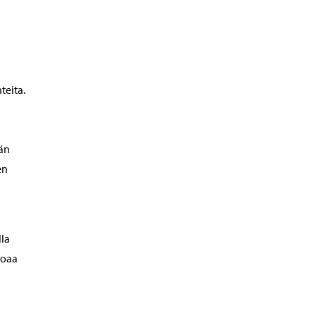
teita.
än
en
lla
joaa