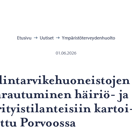
:
Etusivu
Uutiset
Ympäristöterveydenhuolto
01.06.2026
in­tar­vi­ke­huo­neis­to­jen
­rau­tu­mi­nen häiriö-​ ja
i­tyis­ti­lan­tei­siin kar­toi
t­tu Por­voos­sa