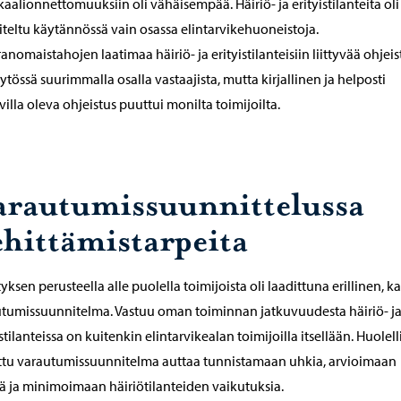
aalionnettomuuksiin oli vähäisempää. Häiriö- ja erityistilanteita oli
iteltu käytännössä vain osassa elintarvikehuoneistoja.
iranomaistahojen laatimaa häiriö- ja erityistilanteisiin liittyvää ohjeis
äytössä suurimmalla osalla vastaajista, mutta kirjallinen ja helposti
villa oleva ohjeistus puuttui monilta toimijoilta.
arautumissuunnittelussa
ehittämistarpeita
tyksen perusteella alle puolella toimijoista oli laadittuna erillinen, k
tumissuunnitelma. Vastuu oman toiminnan jatkuvuudesta häiriö- j
istilanteissa on kuitenkin elintarvikealan toimijoilla itsellään. Huolell
ttu varautumissuunnitelma auttaa tunnistamaan uhkia, arvioimaan
jä ja minimoimaan häiriötilanteiden vaikutuksia.