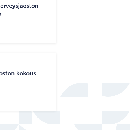
ter­veys­jaos­ton
6
jaos­ton ko­kous