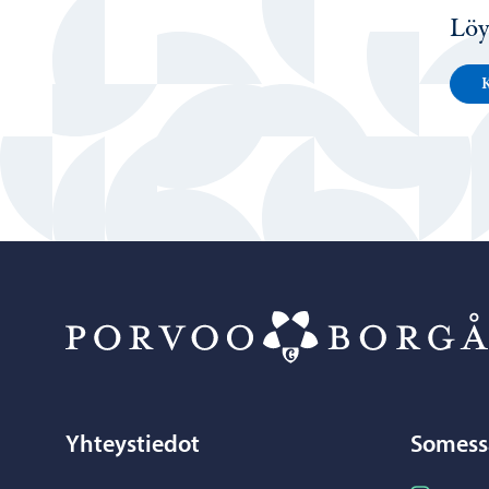
Löy
K
Yhteystiedot
Somess