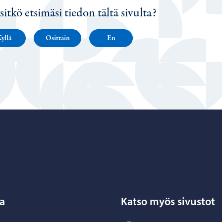
sitkö etsimäsi tiedon tältä sivulta?
yllä
Osittain
En
Porvoo – Siirry kotisivulle
a
Katso myös sivustot