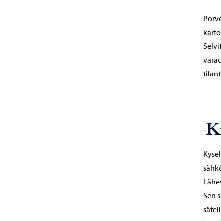
Porvo
karto
Selvi
varau
tilan
K
Kysel
sähkö
Lähes
Sen s
sätei