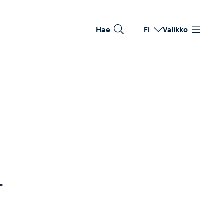
Hae
Fi
Valikko
Vaihda kieltä
Nykyinen kieli: Suomi
­