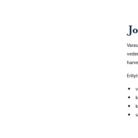
J
Varau
veden
harve
Erity
v
k
k
s