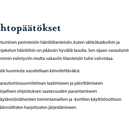
ohtopäätökset
tuminen perinteisiin häiriötilanteisiin, kuten sähkökatkoihin ja
jakelun häiriöihin on pääosin hyvällä tasolla. Sen sijaan varautumi
mmin esiintyviin mutta vakaviin tilanteisiin tulisi vahvistaa.
istä huomiota suositellaan kiinnitettäväksi:
arautumissuunnitelman laatimiseen ja päivittämiseen
irjallisen ohjeistuksen saatavuuden parantamiseen
äytännönläheisten toimintamallien ja -korttien käyttöönottoon
äännöllisten harjoitusten järjestämiseen.