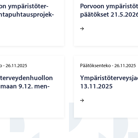
n ym­pä­ris­tö­ter­
Por­voon ym­pä­ris­tö­
­ta­puh­taus­pro­jek­
pää­tök­set 21.5.202
o
-
26.11.2025
Päätöksenteko
-
26.11.2025
ö­ter­vey­den­huol­lon
Ym­pä­ris­tö­ter­veys­
tel­maan 9.12. men­
13.11.2025