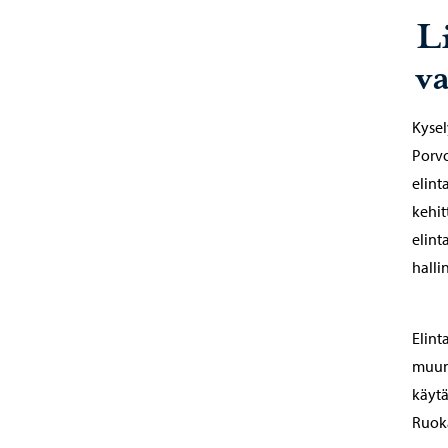
Li
v
Kysel
Porvo
elint
kehit
elint
halli
Elint
muun 
käytä
Ruoka