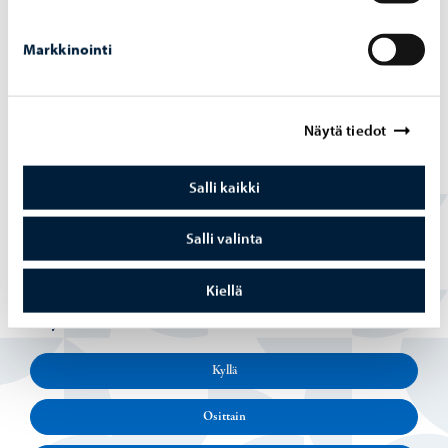
Markkinointi
Aleksanterinkadun silta
-
03.08.2026
Alek­san­te­rin­ka­dun silta ava­taan lii­ken­teel­le
Näytä tiedot
maa­nan­tai­na 10. elo­kuu­ta
Salli kaikki
Salli valinta
Kiellä
Löysitkö etsimäsi tiedon tältä sivulta?
Kyllä
Osittain