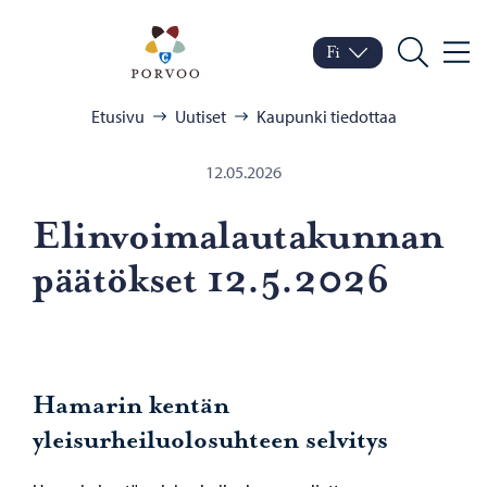
Siirry sisältöön
Porvoo – Siirry kotisivul
Fi
Valik
Vaihda kieltä
Nykyinen kieli: Suomi
Hae
Selaa:
Etusivu
Uutiset
Kaupunki tiedottaa
12.05.2026
Elin­voi­ma­lau­ta­kun­nan
pää­tök­set 12.5.2026
Hamarin kentän
yleisurheiluolosuhteen selvitys