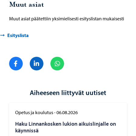
Muut asiat
Muut asiat päätettiin yksimielisesti esityslistan mukaisesti
Esityslista
Jaa Facebook
Jaa LinkedIn
Jaa WhatsApp
Aiheeseen liittyvät uutiset
Opetus ja koulutus
-
06.08.2026
Haku Lin­nan­kos­ken lu­kion ai­kuis­lin­jal­le on
käyn­nis­sä