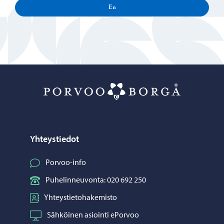
En
Porvoo – Siirr
Yhteystiedot
Porvoo-info
Puhelinneuvonta: 020 692 250
Yhteystietohakemisto
Sähköinen asiointi ePorvoo