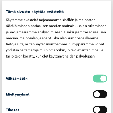
Tämä sivusto käyttää evästeitä
Käytämme evästeitä tarjoamamme sisällön ja mainosten
räätälöimiseen, sosiaalisen median ominaisuuksien tukemiseen
Opetus ja koulutus
-
03.08.2026
ja kävijämäärämme analysoimiseen. Lisäksi jaamme sosiaalisen
Op­pi­las­ko­nei­den verk­ko­tur­val­li­suut­ta vah­
median, mainosalan ja analytiikka-alan kumppaneillemme
vis­te­taan hait­ta­si­vus­to­jen la­taa­mi­sen es­tä­
tietoja siitä, miten käytät sivustoamme. Kumppanimme voivat
väl­lä pal­ve­lul­la
yhdistää näitä tietoja muihin tietoihin, joita olet antanut heille
tai joita on kerätty, kun olet käyttänyt heidän palvelujaan.
Suostumuksen
Välttämätön
valinta
Mieltymykset
Tilastot