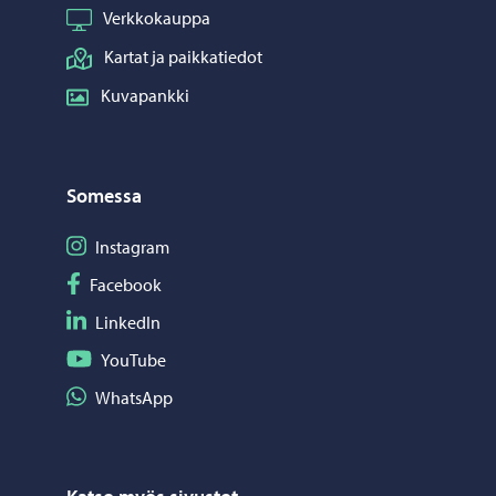
Verkkokauppa
Kartat ja paikkatiedot
Kuvapankki
Somessa
Seuraa Instagram
Instagram
Seuraa Facebook
Facebook
Seuraa LinkedIn
LinkedIn
Seuraa YouTube
YouTube
Jaa WhatsApp
WhatsApp