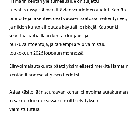
Hamarin kentän yleisurheilualue on suljettu
turvallisuussyistä merkittävien vaurioiden vuoksi. Kentän
pinnoite ja rakenteet ovat vuosien saatossa heikentyneet,
ja niiden kunto aiheuttaa käyttäjille riskejä. Kaupunki
selvittää parhaillaan kentän korjaus- ja
purkuvaihtoehtoja, ja tarkempi arvio valmistuu
toukokuun 2026 loppuun mennessä.
Elinvoimalautakunta päätti yksimielisesti merkitä Hamarin
kentän tilanneselvityksen tiedoksi.
Asiaa käsitellään seuraavan kerran elinvoimalautakunnan
kesäkuun kokouksessa konsulttiselvityksen
valmistututtua.