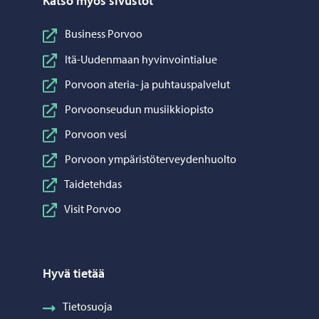
Katso myös sivustot
Business Porvoo
Itä-Uudenmaan hyvinvointialue
Porvoon ateria- ja puhtauspalvelut
Porvoonseudun musiikkiopisto
Porvoon vesi
Porvoon ympäristöterveydenhuolto
Taidetehdas
Visit Porvoo
Hyvä tietää
Tietosuoja