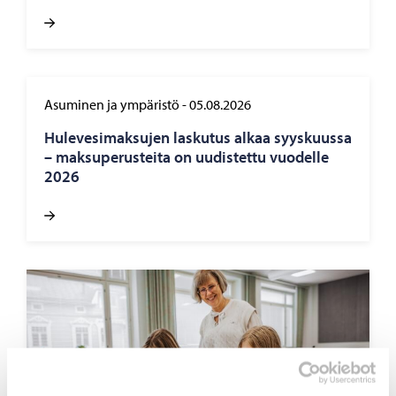
Asuminen ja ympäristö
-
05.08.2026
Hu­le­ve­si­mak­su­jen las­ku­tus alkaa syys­kuus­sa
– mak­su­pe­rus­tei­ta on uu­dis­tet­tu vuo­del­le
2026