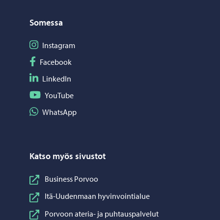
Somessa
Seuraa Instagram
Instagram
Seuraa Facebook
Facebook
Seuraa LinkedIn
LinkedIn
Seuraa YouTube
YouTube
Jaa WhatsApp
WhatsApp
Katso myös sivustot
Business Porvoo
Itä-Uudenmaan hyvinvointialue
Porvoon ateria- ja puhtauspalvelut