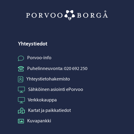
Porvoo – Siirr
Yhteystiedot
Porvoo-info
Puhelinneuvonta: 020 692 250
Yhteystietohakemisto
Sähköinen asiointi ePorvoo
Verkkokauppa
Kartat ja paikkatiedot
Kuvapankki