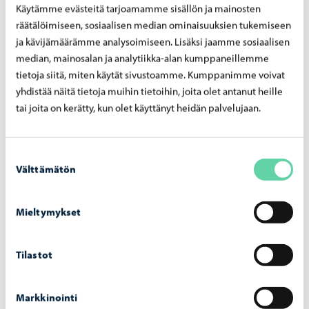
– mak­su­pe­rus­tei­ta on uu­dis­tet­tu vuo­del­le
Käytämme evästeitä tarjoamamme sisällön ja mainosten
2026
räätälöimiseen, sosiaalisen median ominaisuuksien tukemiseen
ja kävijämäärämme analysoimiseen. Lisäksi jaamme sosiaalisen
median, mainosalan ja analytiikka-alan kumppaneillemme
tietoja siitä, miten käytät sivustoamme. Kumppanimme voivat
yhdistää näitä tietoja muihin tietoihin, joita olet antanut heille
tai joita on kerätty, kun olet käyttänyt heidän palvelujaan.
Suostumuksen
Välttämätön
valinta
Mieltymykset
Tilastot
Opetus ja koulutus
-
03.08.2026
Op­pi­las­ko­nei­den verk­ko­tur­val­li­suut­ta vah­
Markkinointi