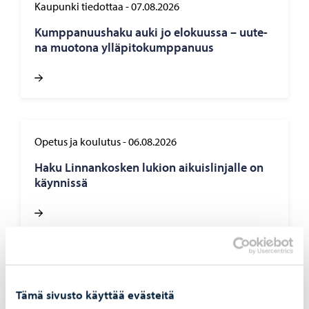
Kaupunki tiedottaa
-
07.08.2026
Kump­pa­nuus­ha­ku auki jo elo­kuus­sa – uu­te­
na muo­to­na yl­lä­pi­to­kump­pa­nuus
Opetus ja koulutus
-
06.08.2026
Haku Lin­nan­kos­ken lu­kion ai­kuis­lin­jal­le on
käyn­nis­sä
Asuminen ja ympäristö
-
05.08.2026
Tämä sivusto käyttää evästeitä
Hu­le­ve­si­mak­su­jen las­ku­tus alkaa syys­kuus­sa