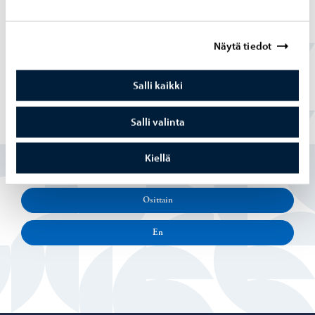
vis­te­taan hait­ta­si­vus­to­jen la­taa­mi­sen es­tä­
väl­lä pal­ve­lul­la
Näytä tiedot
Salli kaikki
Salli valinta
Löysitkö etsimäsi tiedon tältä sivulta?
Kiellä
Kyllä
Osittain
En