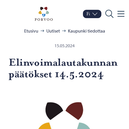
Siirry sisältöön
Porvoo – Siirry kotisivul
Fi
Valik
Vaihda kieltä
Nykyinen kieli: Suomi
Hae
Selaa:
Etusivu
Uutiset
Kaupunki tiedottaa
15.05.2024
Elin­voi­ma­lau­ta­kun­nan
pää­tök­set 14.5.2024