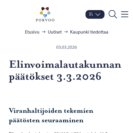
Siirry sisältöön
Porvoo – Siirry kotisivul
Fi
Valik
Vaihda kieltä
Nykyinen kieli: Suomi
Hae
Selaa:
Etusivu
Uutiset
Kaupunki tiedottaa
03.03.2026
Elin­voi­ma­lau­ta­kun­nan
pää­tök­set 3.3.2026
Viranhaltijoiden tekemien
päätösten seuraaminen