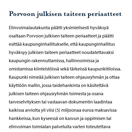
Porvoon julkisen taiteen periaatteet
Elinvoimalautakunta päätti yksimielisesti hyväksyä
osaltaan Porvoon julkisen taiteen periaatteet ja päätti
esittää kaupunginhallitukselle, että kaupunginhallitus
hyväksyy julkisen taiteen periaatteet noudatettavaksi
kaupungin rakennuttamissa, hallinnoimissa ja
omistamissa kiinteistöissä sekä tärkeissä kaupunkitiloissa.
Kaupunki nimeää julkisen taiteen ohjausryhmän ja ottaa
käyttöön mallin, jossa taidehankinta on käsiteltävä
julkisen taiteen ohjausryhmän toimesta ja osana
tarveselvityksen tai vastaavan dokumentin laadintaa
kaikissa arviolta yli viisi (5) miljoonaa euroa maksavissa
hankkeissa, kun kyseessä on kasvun ja oppimisen tai
elinvoiman toimialan palveluita varten toteutettava