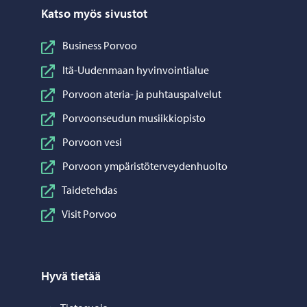
Katso myös sivustot
Business Porvoo
Itä-Uudenmaan hyvinvointialue
Porvoon ateria- ja puhtauspalvelut
Porvoonseudun musiikkiopisto
Porvoon vesi
Porvoon ympäristöterveydenhuolto
Taidetehdas
Visit Porvoo
Hyvä tietää