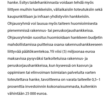
hanke. Esitys taidehankinnasta voidaan tehdä myös
liittyen muihin hankkeisiin, väliaikaisiin toteutuksiin sekä
kaupunkitilaan ja infraan yhdistyviin hankkeisiin.
Ohjausryhmä voi lausua myös taiteen huomioimisesta
pienemmissä rakennus- tai peruskorjaushankkeissa.
Ohjausryhmän suositus huomioidaan hankkeen budjetin
mahdollistamissa puitteissa osana rakennushankkeeseen
liittyvää päätöksentekoa. Yli viisi (5) miljoonaa euroa
maksavissa pysyväksi tarkoitetuissa rakennus- ja
peruskorjaushankkeissa, kun kyseessä on kasvun ja
oppimisen tai elinvoiman toimialan palveluita varten
toteutettava hanke, tavoitteena on varata taiteelle 0,5–1
prosenttia investoinnin kokonaissummasta, kuitenkin
vähintään 25 000 euroa.