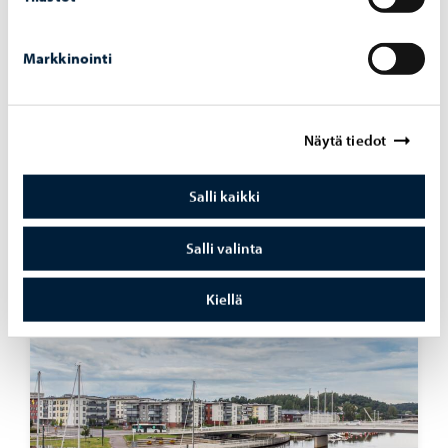
Markkinointi
Opetus ja koulutus
-
03.08.2026
Näytä tiedot
Op­pi­las­ko­nei­den verk­ko­tur­val­li­suut­ta vah­
vis­te­taan hait­ta­si­vus­to­jen la­taa­mi­sen es­tä­
Salli kaikki
väl­lä pal­ve­lul­la
Salli valinta
Kiellä