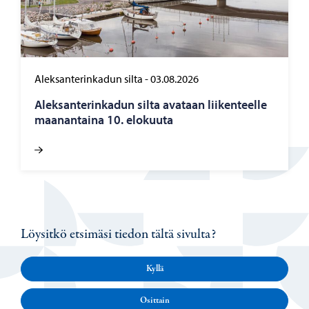
Aleksanterinkadun silta
-
03.08.2026
Alek­san­te­rin­ka­dun silta ava­taan lii­ken­teel­le
maa­nan­tai­na 10. elo­kuu­ta
Löysitkö etsimäsi tiedon tältä sivulta?
Kyllä
Osittain