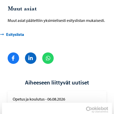
Muut asiat
Muut asiat päätettiin yksimielisesti esityslistan mukaisesti.
Esityslista
Jaa Facebook
Jaa LinkedIn
Jaa WhatsApp
Aiheeseen liittyvät uutiset
Opetus ja koulutus
-
06.08.2026
Haku Lin­nan­kos­ken lu­kion ai­kuis­lin­jal­le on