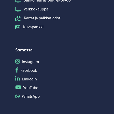
Verkkokauppa
Kartat ja paikkatiedot
Kuvapankki
Somessa
Seuraa Instagram
Instagram
Seuraa Facebook
Facebook
Seuraa LinkedIn
LinkedIn
Seuraa YouTube
YouTube
Jaa WhatsApp
WhatsApp