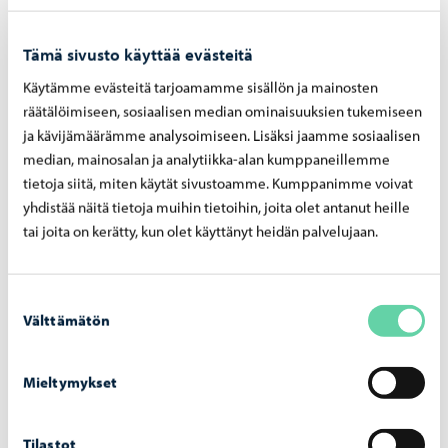
käyn­nis­sä
Tämä sivusto käyttää evästeitä
Käytämme evästeitä tarjoamamme sisällön ja mainosten
räätälöimiseen, sosiaalisen median ominaisuuksien tukemiseen
ja kävijämäärämme analysoimiseen. Lisäksi jaamme sosiaalisen
Asuminen ja ympäristö
-
05.08.2026
median, mainosalan ja analytiikka-alan kumppaneillemme
Hu­le­ve­si­mak­su­jen las­ku­tus alkaa syys­kuus­sa
tietoja siitä, miten käytät sivustoamme. Kumppanimme voivat
– mak­su­pe­rus­tei­ta on uu­dis­tet­tu vuo­del­le
yhdistää näitä tietoja muihin tietoihin, joita olet antanut heille
2026
tai joita on kerätty, kun olet käyttänyt heidän palvelujaan.
Suostumuksen
Välttämätön
valinta
Mieltymykset
Tilastot