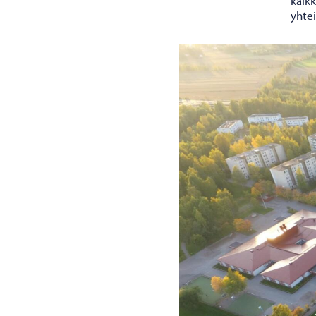
kaik
yhtei