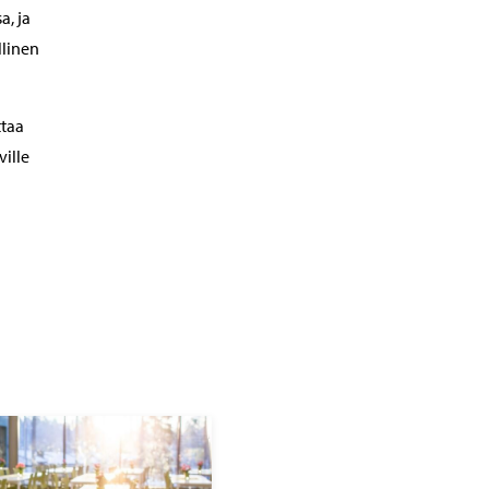
a, ja
llinen
ttaa
ille