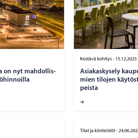
Kestävä kehitys
-
15.12.2025
­ja on nyt mah­dol­lis­
Asia­kas­ky­se­ly kau­p
ö­hin­noil­la
mien ti­lo­jen käy­tös­
peis­ta
Tilat ja kiinteistöt
-
24.06.202