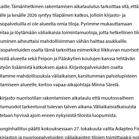
aille. Tämänhetkinen rakentamisen aikataulutus tarkoittaa sitä, että
lle ja kesälle 2026 syntyy tilapäinen katkos, jolloin kirjasto- ja
sopalveluilla ei ole alueella omia tiloja. Pyrimme mukauttamaan
ntaa ja löytämään väliaikaisia toimintamuotoja, jotta hetkellinen ti
uminen aiheuttaisi mahdollisimman vähän haittaa asukkaille.
sopalveluiden osalta tämä tarkoittaa esimerkiksi liikkuvan nuoriso
mistä alueella sekä Peipon ja Pääskytien koulujen kanssa tehtävän
styön lisäämistä katkoksen ajaksi. Kirjastopalveluiden osalta
itamme mahdollisuuksia väliaikaisen, karsitumman palvelupisteen
tamiseen alueelle, kertoo vapaa-aikajohtaja Minna Särelä.
kirjasto-nuorisotilan rakentamisen aikataulu että muutosvaiheen
lumuodot tarkentuvat tulevan talven aikana. Väliaikaisratkaisuista
tetaan hyvissä ajoin ennen nykyisistä tiloista luopumista.
nginhallitus päätti kokouksessaan 27. lokakuuta valita Adapteo F
kirjaston ja nuorisopalveluiden väliaikaisten tilojen toimittajaksi no