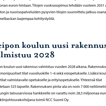
onan euron hintaan. Tilojen vuokrasopimus tehdään vuoteen 2031 a
ston ja nuorisopalveluiden pysyvien tilojen suunnittelu jatkuu osan
elbackan laajempaa kehitystyötä.
eipon koulun uusi rakennu
almistuu 2028
on koulun uusi rakennus valmistuu vuoden 2028 aikana. Rakennuk
 monipuoliset tilat vuosiluokille 1–6 sekä esiopetukselle. Lisäksi ko
 tilat valmistavalle opetukselle ja erityisopetukselle. Yhteensä tilat
tetaan 525 lapselle. Rakennuksen pinta-ala on noin 7 000 neliömetri
ngin talousarviossa hankkeelle on varattu noin 28,5 miljoonaa eur
ktinjohtourakoitsijana toimii NCC Suomi Oy.