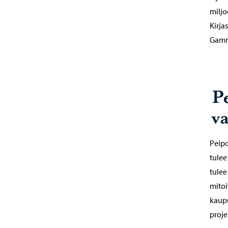
miljo
Kirja
Gamm
P
v
Peip
tulee
tulee
mitoi
kaupu
proje