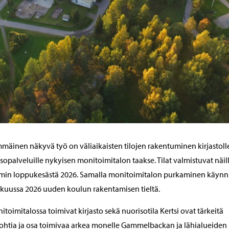
mäinen näkyvä työ on väliaikaisten tilojen rakentuminen kirjastolle
sopalveluille nykyisen monitoimitalon taakse. Tilat valmistuvat näil
min loppukesästä 2026. Samalla monitoimitalon purkaminen käynn
kuussa 2026 uuden koulun rakentamisen tieltä.
itoimitalossa toimivat kirjasto sekä nuorisotila Kertsi ovat tärkeitä
ohtia ja osa toimivaa arkea monelle Gammelbackan ja lähialueiden