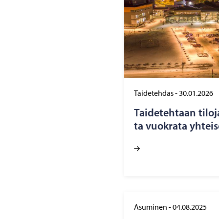
Taidetehdas
-
30.01.2026
Tai­de­teh­taan ti­lo
ta vuo­kra­ta yh­tei­s
Asuminen
-
04.08.2025