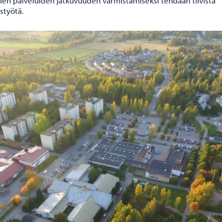
kien palveluiden jatkuvuuden varmistamiseksi tehdään tiivistä
styötä.