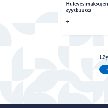
Hu­le­ve­si­mak­su­je
syys­kuus­sa
Löy
K