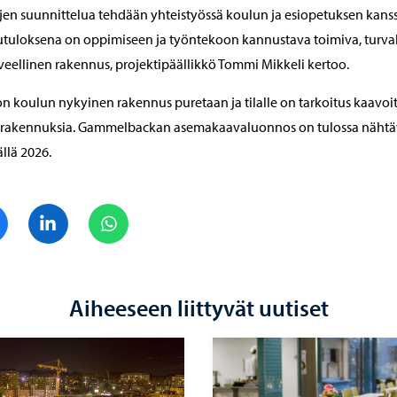
ojen suunnittelua tehdään yhteistyössä koulun ja esiopetuksen kanss
tuloksena on oppimiseen ja työntekoon kannustava toimiva, turva
rveellinen rakennus, projektipäällikkö Tommi Mikkeli kertoo.
n koulun nykyinen rakennus puretaan ja tilalle on tarkoitus kaavoi
nrakennuksia. Gammelbackan asemakaavaluonnos on tulossa nähtäv
llä 2026.
Jaa Facebook
Jaa LinkedIn
Jaa WhatsApp
Aiheeseen liittyvät uutiset