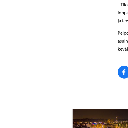
– Til
loppu
ja te
Peipo
asui
kevää