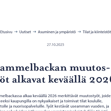
:
Etusivu
Uutiset
Asuminen ja ympäristö
Tilat ja kiinteistöt
27.10.2025
am­mel­bac­kan muu­tos­
öt al­ka­vat ke­vääl­lä 20
elbackassa alkaa keväällä 2026 merkittävät muutostyöt, joid
eeksi kaupungilla on nykyaikaiset ja toimivat tilat koululle,
stolle ja nuorisopalveluille. Työt kestävät useamman vuoden, ja