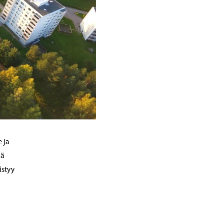
 ja
lä
istyy