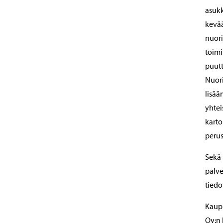
asukk
kevää
nuori
toimi
puutt
Nuori
lisää
yhtei
karto
perus
Sekä 
palve
tiedo
Kaupu
Oy:n 