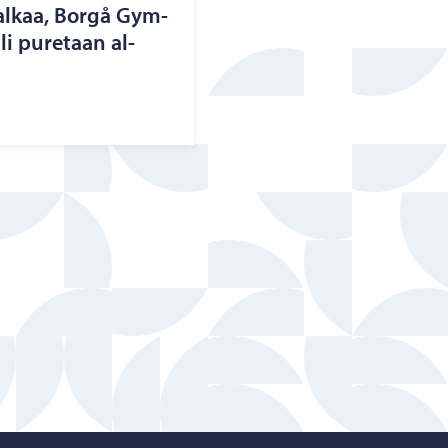
u alkaa, Borgå Gym­
­li pu­re­taan al­