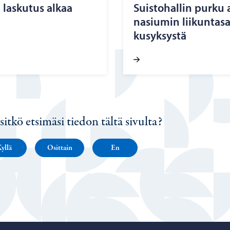
n las­ku­tus alkaa
Suis­to­hal­lin purk
na­siu­min lii­kun­ta­sa
kusyk­sys­tä
sitkö etsimäsi tiedon tältä sivulta?
yllä
Osittain
En