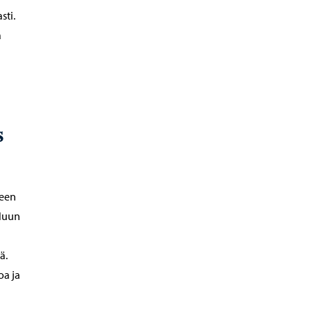
sti.
a
s
seen
uluun
ä.
oa ja