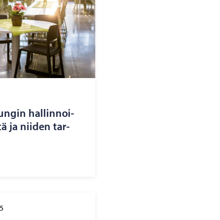
un­gin hal­lin­noi­
tä ja nii­den tar­
5