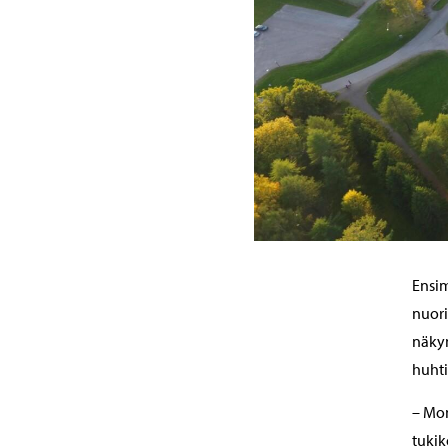
Ensim
nuori
näky
huhti
– Mon
tukik