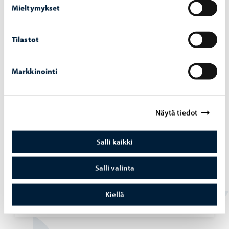
Mieltymykset
Varhaiskasvatus
-
12.03.2026
Tilastot
Var­hais­kas­va­tuk­sen di­gi­pe­da­go­gii­kan ta­
voit­tee­na ikä­ta­soi­nen ja yh­den­ver­tai­nen di­
gio­saa­mi­nen
Markkinointi
Näytä tiedot
Varhaiskasvatus
-
16.01.2026
Salli kaikki
Kie­li­kyl­py­toi­min­ta eh­do­te­taan siir­ret­tä­väk­si
Ees­tin­mäen päi­vä­ko­tiin vai­heit­tain elo­kuus­
Salli valinta
ta 2026 läh­tien
Kiellä