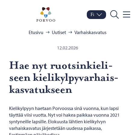
Siirry sisältöön
Porvoo – Siirry kotisivul
Fi
Valik
Vaihda kieltä
Nykyinen kieli: Suomi
Hae
Selaa:
Etusivu
Uutiset
Varhaiskasvatus
12.02.2026
Hae nyt ruot­sin­kie­li­
seen kie­li­kyl­py­var­hais­
kas­va­tuk­seen
Kielikylpyyn haetaan Porvoossa sinä vuonna, kun lapsi
täyttää viisi vuotta. Nyt voi hakea paikkaa vuonna 2021
syntyneille lapsille. Elokuusta lähtien kielikylvyn
varhaiskasvatus järjestetään uudessa paikassa,
Eestinmäen päiväkodissa.