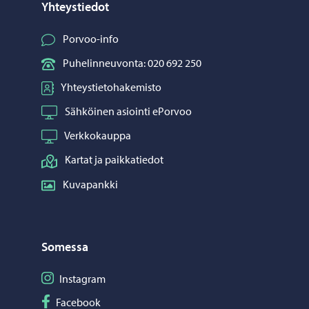
Yhteystiedot
Porvoo-info
Puhelinneuvonta: 020 692 250
Yhteystietohakemisto
Sähköinen asiointi ePorvoo
Verkkokauppa
Kartat ja paikkatiedot
Kuvapankki
Somessa
Seuraa Instagram
Instagram
Seuraa Facebook
Facebook