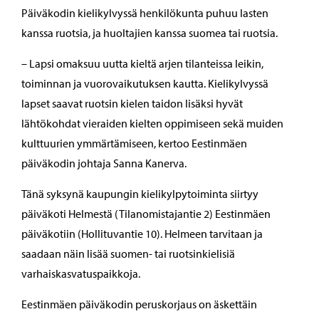
Päiväkodin kielikylvyssä henkilökunta puhuu lasten
kanssa ruotsia, ja huoltajien kanssa suomea tai ruotsia.
– Lapsi omaksuu uutta kieltä arjen tilanteissa leikin,
toiminnan ja vuorovaikutuksen kautta. Kielikylvyssä
lapset saavat ruotsin kielen taidon lisäksi hyvät
lähtökohdat vieraiden kielten oppimiseen sekä muiden
kulttuurien ymmärtämiseen, kertoo Eestinmäen
päiväkodin johtaja Sanna Kanerva.
Tänä syksynä kaupungin kielikylpytoiminta siirtyy
päiväkoti Helmestä (Tilanomistajantie 2) Eestinmäen
päiväkotiin (Hollituvantie 10). Helmeen tarvitaan ja
saadaan näin lisää suomen- tai ruotsinkielisiä
varhaiskasvatuspaikkoja.
Eestinmäen päiväkodin peruskorjaus on äskettäin