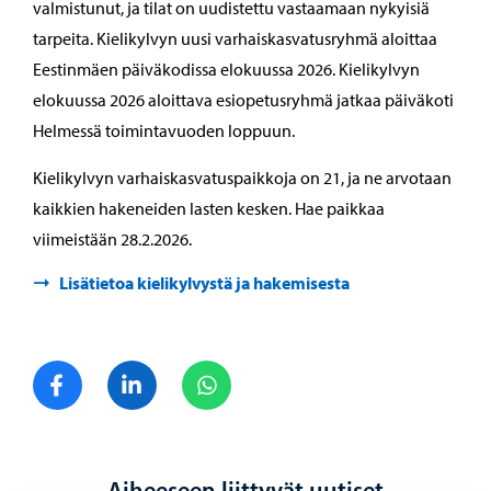
valmistunut, ja tilat on uudistettu vastaamaan nykyisiä
tarpeita. Kielikylvyn uusi varhaiskasvatusryhmä aloittaa
Eestinmäen päiväkodissa elokuussa 2026. Kielikylvyn
elokuussa 2026 aloittava esiopetusryhmä jatkaa päiväkoti
Helmessä toimintavuoden loppuun.
Kielikylvyn varhaiskasvatuspaikkoja on 21, ja ne arvotaan
kaikkien hakeneiden lasten kesken. Hae paikkaa
viimeistään 28.2.2026.
Lisätietoa kielikylvystä ja hakemisesta
Jaa Facebook
Jaa LinkedIn
Jaa WhatsApp
Aiheeseen liittyvät uutiset