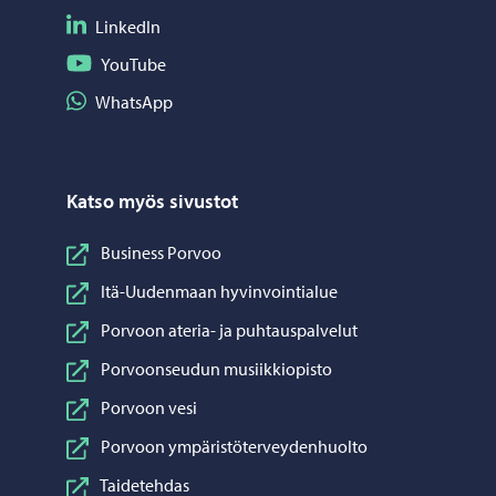
Seuraa LinkedIn
LinkedIn
Seuraa YouTube
YouTube
Jaa WhatsApp
WhatsApp
Katso myös sivustot
Business Porvoo
Itä-Uudenmaan hyvinvointialue
Porvoon ateria- ja puhtauspalvelut
Porvoonseudun musiikkiopisto
Porvoon vesi
Porvoon ympäristöterveydenhuolto
Taidetehdas