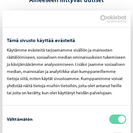
Varhaiskasvatus
-
08.04.2026
Il­moi­ta lap­se­si hoi­toa­jat ke­säk­si ajois­sa, pe­
ru­mat­ta jä­te­tyis­tä ajois­ta ale­taan periä
Tämä sivusto käyttää evästeitä
maksu
Käytämme evästeitä tarjoamamme sisällön ja mainosten
räätälöimiseen, sosiaalisen median ominaisuuksien tukemiseen
ja kävijämäärämme analysoimiseen. Lisäksi jaamme sosiaalisen
median, mainosalan ja analytiikka-alan kumppaneillemme
tietoja siitä, miten käytät sivustoamme. Kumppanimme voivat
yhdistää näitä tietoja muihin tietoihin, joita olet antanut heille
tai joita on kerätty, kun olet käyttänyt heidän palvelujaan.
Suostumuksen
Välttämätön
valinta