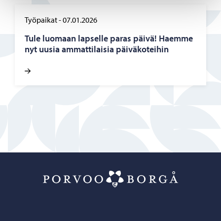
Työpaikat
-
07.01.2026
Tule luo­maan lap­sel­le paras päivä! Haem­me
nyt uusia am­mat­ti­lai­sia päi­vä­ko­tei­hin
Porvoo – Siirr