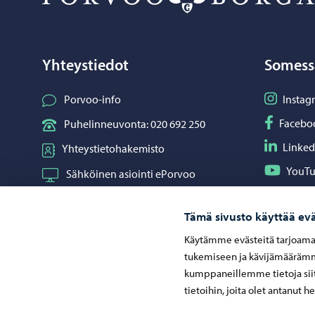
Yhteystiedot
Somess
Seuraa I
Porvoo-info
Instag
Seuraa F
Facebo
Puhelinneuvonta: 020 692 250
Seuraa L
Linked
Yhteystietohakemisto
Seuraa Y
YouT
Sähköinen asiointi ePorvoo
Jaa What
Whats
Verkkokauppa
Tämä sivusto käyttää evä
Kartat ja paikkatiedot
Käytämme evästeitä tarjoama
Kuvapankki
tukemiseen ja kävijämäärämme
kumppaneillemme tietoja siit
tietoihin, joita olet antanut h