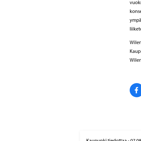
vuokr
konse
ympär
liike
Wilen
Kaupu
Wilen
Kaupunki tiedottaa
-
07.0