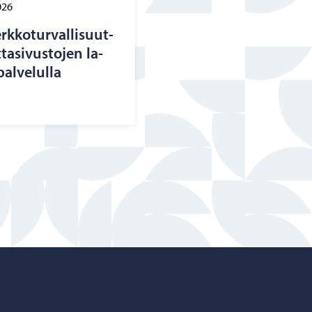
026
k­ko­tur­val­li­suut­
ta­si­vus­to­jen la­
al­ve­lul­la