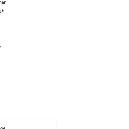
nnan
ja
n
026