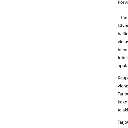
Porv
– Täm
käynn
halli
viera
hieno
toimi
apula
Kaupu
viera
Tarjo
koko 
telak
Tarjo