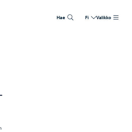
Hae
Fi
Valikko
Vaihda kieltä
Nykyinen kieli: Suomi
­
n