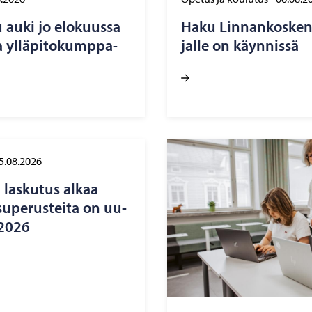
auki jo elo­kuus­sa
Haku Lin­nan­kos­ken l
 yl­lä­pi­to­kump­pa­
jal­le on käyn­nis­sä
5.08.2026
n las­ku­tus alkaa
u­pe­rus­tei­ta on uu­
e 2026