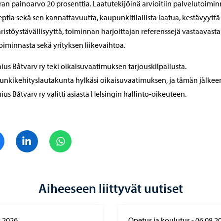
an painoarvo 20 prosenttia. Laatutekijöinä arvioitiin palvelutoimi
ptia sekä sen kannattavuutta, kaupunkitilallista laatua, kestävyyttä 
istöystävällisyyttä, toiminnan harjoittajan referenssejä vastaavasta
toiminnasta sekä yrityksen liikevaihtoa.
ius Båtvarv ry teki oikaisuvaatimuksen tarjouskilpailusta.
nkikehityslautakunta hylkäsi oikaisuvaatimuksen, ja tämän jälkee
ius Båtvarv ry valitti asiasta Helsingin hallinto-oikeuteen.
Jaa Facebook
Jaa LinkedIn
Jaa WhatsApp
Aiheeseen liittyvät uutiset
8.2026
Opetus ja koulutus
-
06.08.2