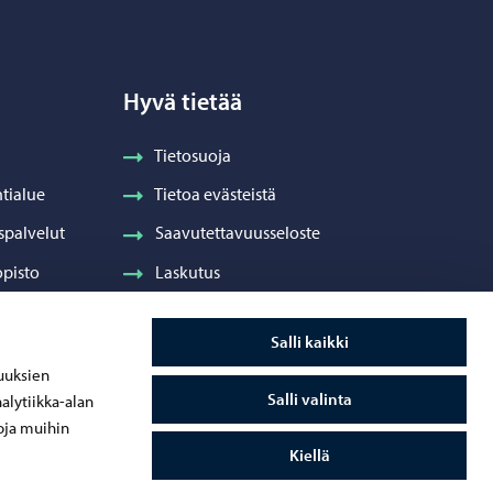
Hyvä tietää
Tietosuoja
tialue
Tietoa evästeistä
spalvelut
Saavutettavuusseloste
pisto
Laskutus
Visuaalinen ilme ja vaakuna
Salli kaikki
ydenhuolto
uuksien
Salli valinta
alytiikka-alan
oja muihin
Kiellä