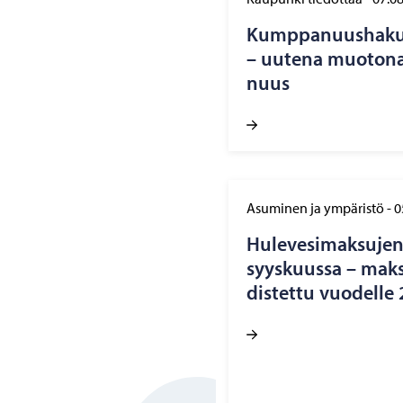
Kump­pa­nuus­ha­ku 
– uu­te­na muo­to­na
nuus
Asuminen ja ympäristö
-
0
Hu­le­ve­si­mak­su­je
syys­kuus­sa – mak­s
dis­tet­tu vuo­del­l