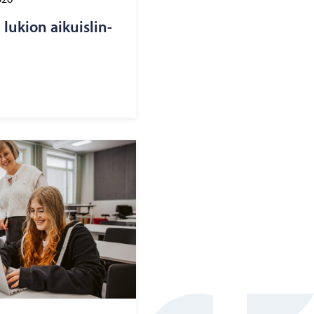
u­kion ai­kuis­lin­