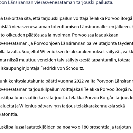
oon Länsirannan vierasvenesataman tarjouskilpailusta.
ä tarkoittaa sitä, että tarjouskilpailun voittaja Telakka Porvoo Borgå
istää vierasvenesataman toteuttamisen Länsirannalle sen jälkeen,
nto-oikeuden päätös saa lainvoiman. Porvoo saa laadukkaan
svenesataman, ja Porvoonjoen Länsirannan palvelutarjonta täyden
lla tavalla. Suojellut Wileniuksen telakkarakennukset säilyvät, vaik
nta niissä muuttuu veneiden talvisäilytyksestä tapahtumiin, toteaa
iskaupunginjohtaja Fredrick von Schoultz.
nkikehityslautakunta päätti vuonna 2022 valita Porvoon Länsiran
svenesataman tarjouskilpailun voittajakasi Telakka Porvoo Borgå:n.
uskilpailuun saatiin kaksi tarjousta. Telakka Porvoo Borgån tarjous k
aluetta ja Wilenius båtvarv ry:n tarjous telakkarakennuksia sekä
katonttia.
uskilpailussa laatutekijöiden painoarvo oli 80 prosenttia ja tarjotun