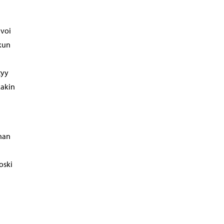
 voi
 kun
tyy
kakin
nan
oski