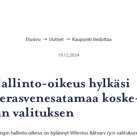
:
Etusivu
Uutiset
Kaupunki tiedottaa
19.12.2024
llinto-​oikeus hyl­kä­si
e­ras­ve­ne­sa­ta­maa kos­ke
n va­li­tuk­sen
ngin hallinto-oikeus on hylännyt Wilenius Båtvarv ry:n valitukse