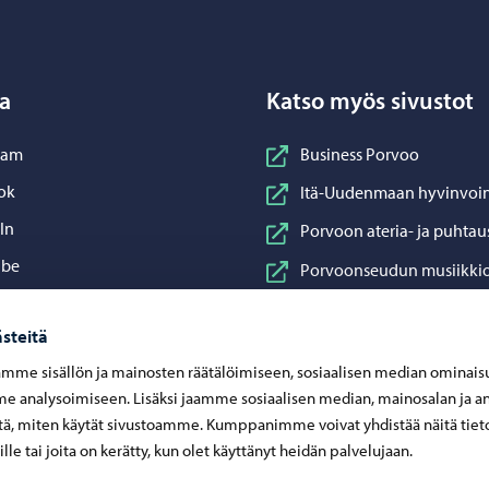
a
Katso myös sivustot
nstagram
ram
Business Porvoo
acebook
ok
Itä-Uudenmaan hyvinvoin
inkedIn
In
Porvoon ateria- ja puhtau
ouTube
ube
Porvoonseudun musiikkio
sApp
App
Porvoon vesi
steitä
Porvoon ympäristöterve
mme sisällön ja mainosten räätälöimiseen, sosiaalisen median ominais
Taidetehdas
 analysoimiseen. Lisäksi jaamme sosiaalisen median, mainosalan ja an
Visit Porvoo
ä, miten käytät sivustoamme. Kumppanimme voivat yhdistää näitä tiet
eille tai joita on kerätty, kun olet käyttänyt heidän palvelujaan.