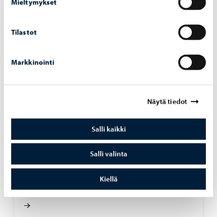
Mieltymykset
Tilastot
Markkinointi
Näytä tiedot
Salli kaikki
Opetus ja koulutus
-
03.08.2026
Salli valinta
Op­pi­las­ko­nei­den verk­ko­tur­val­li­suut­ta vah­
vis­te­taan hait­ta­si­vus­to­jen la­taa­mi­sen es­tä­
Kiellä
väl­lä pal­ve­lul­la