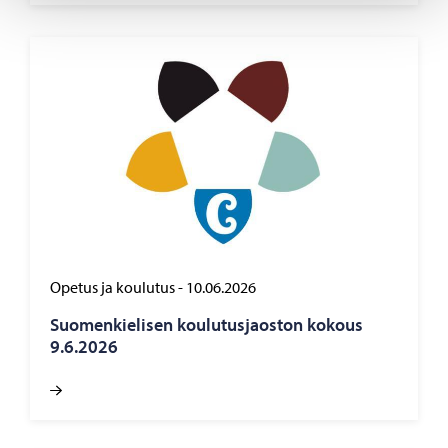
Opetus ja koulutus
-
10.06.2026
Suo­men­kie­li­sen kou­lu­tus­jaos­ton ko­kous
9.6.2026