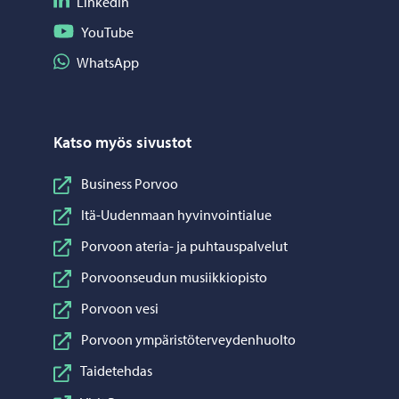
Seuraa LinkedIn
LinkedIn
Seuraa YouTube
YouTube
Jaa WhatsApp
WhatsApp
Katso myös sivustot
Business Porvoo
Itä-Uudenmaan hyvinvointialue
Porvoon ateria- ja puhtauspalvelut
Porvoonseudun musiikkiopisto
Porvoon vesi
Porvoon ympäristöterveydenhuolto
Taidetehdas