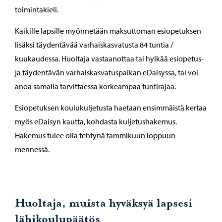
toimintakieli.
Kaikille lapsille myönnetään maksuttoman esiopetuksen
lisäksi täydentävää varhaiskasvatusta 84 tuntia /
kuukaudessa. Huoltaja vastaanottaa tai hylkää esiopetus-
ja täydentävän varhaiskasvatuspaikan eDaisyssa, tai voi
anoa samalla tarvittaessa korkeampaa tuntirajaa.
Esiopetuksen koulukuljetusta haetaan ensimmäistä kertaa
myös eDaisyn kautta, kohdasta kuljetushakemus.
Hakemus tulee olla tehtynä tammikuun loppuun
mennessä.
Huoltaja, muista hyväksyä lapsesi
lähikoulupäätös