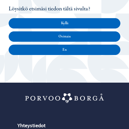
Löysitkö etsimäsi tiedon tältä sivulta?
Kyllä
Osittain
En
Porvoo – Siirr
Yhteystiedot