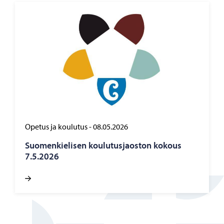
Opetus ja koulutus
-
08.05.2026
Suo­men­kie­li­sen kou­lu­tus­jaos­ton ko­kous
7.5.2026