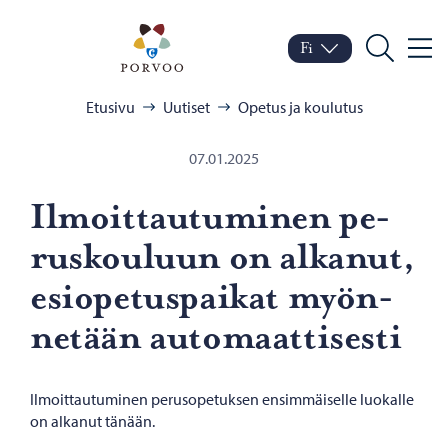
Siirry sisältöön
Porvoo – Siirry kotisivul
Fi
Valik
Vaihda kieltä
Nykyinen kieli: Suomi
Hae
Selaa:
Etusivu
Uutiset
Opetus ja koulutus
07.01.2025
Il­moit­tau­tu­mi­nen pe­
rus­kou­luun on al­ka­nut,
esio­pe­tus­pai­kat myön­
ne­tään au­to­maat­ti­ses­ti
Ilmoittautuminen perusopetuksen ensimmäiselle luokalle
on alkanut tänään.