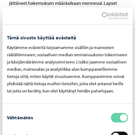
jättäneet hakemuksen määräaikaan mennessä. Lapset
valitaan iltapäivätoimintaan lukuvuodeksi kerrallaan.
Tutustu kaupungin iltapäivätoimintaan
Tämä sivusto käyttää evästeitä
Käytämme evästeitä tarjoamamme sisällön ja mainosten
Jaa Facebook
Jaa LinkedIn
Jaa WhatsApp
räätälöimiseen, sosiaalisen median ominaisuuksien tukemiseen
ja kävijämäärämme analysoimiseen. Lisäksi jaamme sosiaalisen
median, mainosalan ja analytiikka-alan kumppaneillemme
tietoja siitä, miten käytät sivustoamme. Kumppanimme voivat
Aiheeseen liittyvät uutiset
yhdistää näitä tietoja muihin tietoihin, joita olet antanut heille
tai joita on kerätty, kun olet käyttänyt heidän palvelujaan.
Opetus ja koulutus
-
06.08.2026
Haku Lin­nan­kos­ken lu­kion ai­kuis­lin­jal­le on
Suostumuksen
käyn­nis­sä
Välttämätön
valinta