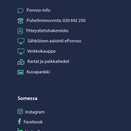
Porvoo-info
Puhelinneuvonta: 020 692 250
Yhteystietohakemisto
Sähköinen asiointi ePorvoo
Verkkokauppa
Kartat ja paikkatiedot
Kuvapankki
Somessa
Seuraa Instagram
Instagram
Seuraa Facebook
Facebook