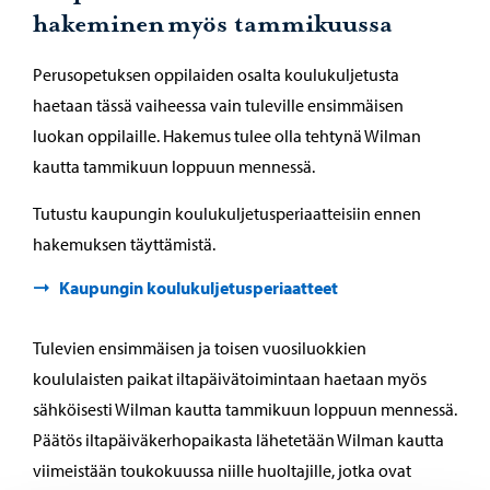
hakeminen myös tammikuussa
Perusopetuksen oppilaiden osalta koulukuljetusta
haetaan tässä vaiheessa vain tuleville ensimmäisen
luokan oppilaille. Hakemus tulee olla tehtynä Wilman
kautta tammikuun loppuun mennessä.
Tutustu kaupungin koulukuljetusperiaatteisiin ennen
hakemuksen täyttämistä.
Kaupungin koulukuljetusperiaatteet
Tulevien ensimmäisen ja toisen vuosiluokkien
koululaisten paikat iltapäivätoimintaan haetaan myös
sähköisesti Wilman kautta tammikuun loppuun mennessä.
Päätös iltapäiväkerhopaikasta lähetetään Wilman kautta
viimeistään toukokuussa niille huoltajille, jotka ovat