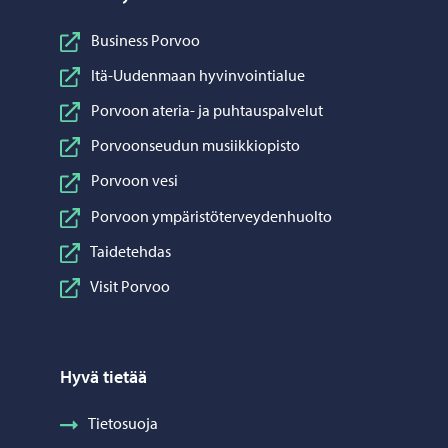
Business Porvoo
Itä-Uudenmaan hyvinvointialue
Porvoon ateria- ja puhtauspalvelut
Porvoonseudun musiikkiopisto
Porvoon vesi
Porvoon ympäristöterveydenhuolto
Taidetehdas
Visit Porvoo
Hyvä tietää
Tietosuoja