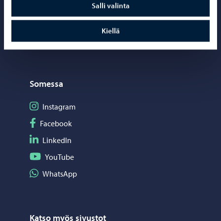
Verkkokauppa
Salli valinta
Kartat ja paikkatiedot
Kiellä
Kuvapankki
Somessa
Seuraa Instagram
Instagram
Seuraa Facebook
Facebook
Seuraa LinkedIn
LinkedIn
Seuraa YouTube
YouTube
Jaa WhatsApp
WhatsApp
Katso myös sivustot