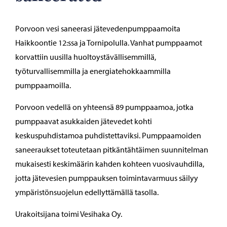
Porvoon vesi saneerasi jätevedenpumppaamoita
Haikkoontie 12:ssa ja Tornipolulla. Vanhat pumppaamot
korvattiin uusilla huoltoystävällisemmillä,
työturvallisemmilla ja energiatehokkaammilla
pumppaamoilla.
Porvoon vedellä on yhteensä 89 pumppaamoa, jotka
pumppaavat asukkaiden jätevedet kohti
keskuspuhdistamoa puhdistettaviksi. Pumppaamoiden
saneeraukset toteutetaan pitkäntähtäimen suunnitelman
mukaisesti keskimäärin kahden kohteen vuosivauhdilla,
jotta jätevesien pumppauksen toimintavarmuus säilyy
ympäristönsuojelun edellyttämällä tasolla.
Urakoitsijana toimi Vesihaka Oy.