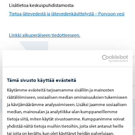
Lisätietoa keskuspuhdistamosta:
Tietoa jätevedestä ja jätevedenkäsittelystä – Porvoon vesi
Linkki alkuperäiseen tiedotteeseen.
Jaa Facebook
Jaa LinkedIn
Jaa WhatsApp
Tämä sivusto käyttää evästeitä
Käytämme evästeitä tarjoamamme sisällön ja mainosten
Löysitkö etsimäsi tiedon tältä sivulta?
räätälöimiseen, sosiaalisen median ominaisuuksien tukemiseen
ja kävijämäärämme analysoimiseen. Lisäksi jaamme sosiaalisen
Kyllä
median, mainosalan ja analytiikka-alan kumppaneillemme
tietoja siitä, miten käytät sivustoamme. Kumppanimme voivat
Osittain
yhdistää näitä tietoja muihin tietoihin, joita olet antanut heille
tai joita on kerätty, kun olet käyttänyt heidän palvelujaan.