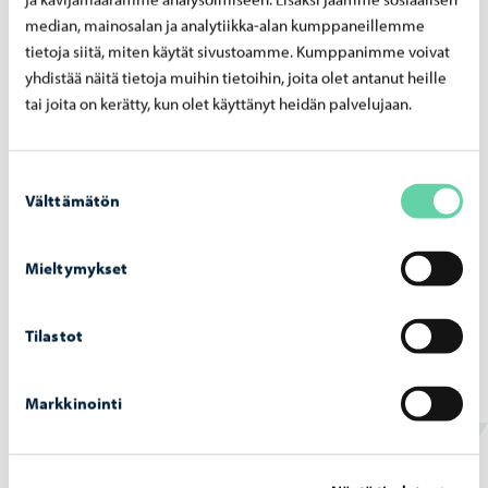
median, mainosalan ja analytiikka-alan kumppaneillemme
tietoja siitä, miten käytät sivustoamme. Kumppanimme voivat
yhdistää näitä tietoja muihin tietoihin, joita olet antanut heille
tai joita on kerätty, kun olet käyttänyt heidän palvelujaan.
Suostumuksen
Välttämätön
valinta
Mieltymykset
Aleksanterinkadun silta
-
03.08.2026
Tilastot
Alek­san­te­rin­ka­dun silta ava­taan lii­ken­teel­le
maa­nan­tai­na 10. elo­kuu­ta
Markkinointi