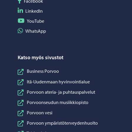
Seuraa Facebook
Facebook
Seuraa LinkedIn
LinkedIn
Seuraa YouTube
YouTube
Jaa WhatsApp
WhatsApp
Katso myös sivustot
Business Porvoo
Itä-Uudenmaan hyvinvointialue
Porvoon ateria- ja puhtauspalvelut
Porvoonseudun musiikkiopisto
Porvoon vesi
Porvoon ympäristöterveydenhuolto