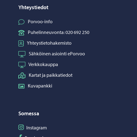
Yhteystiedot
Porvoo-info
Puhelinneuvonta: 020 692 250
Yhteystietohakemisto
Sähköinen asiointi ePorvoo
Verkkokauppa
Kartat ja paikkatiedot
Kuvapankki
Somessa
Seuraa Instagram
Instagram