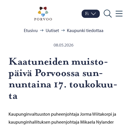
Siirry sisältöön
Porvoo – Siirry kotisivul
Fi
Valik
Vaihda kieltä
Nykyinen kieli: Suomi
Hae
Selaa:
Etusivu
Uutiset
Kaupunki tiedottaa
08.05.2026
Kaa­tu­nei­den muis­to­
päi­vä Por­voos­sa sun­
nun­tai­na 17. tou­ko­kuu­
ta
Kaupunginvaltuuston puheenjohtaja Jorma Wiitakorpi ja
kaupunginhallituksen puheenjohtaja Mikaela Nylander