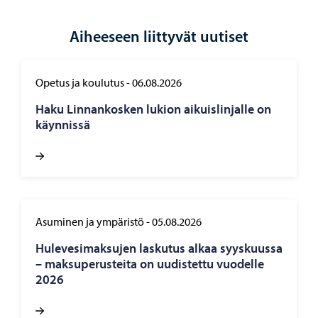
Aiheeseen liittyvät uutiset
Opetus ja koulutus
-
06.08.2026
Haku Lin­nan­kos­ken lu­kion ai­kuis­lin­jal­le on
käyn­nis­sä
Asuminen ja ympäristö
-
05.08.2026
Hu­le­ve­si­mak­su­jen las­ku­tus alkaa syys­kuus­sa
– mak­su­pe­rus­tei­ta on uu­dis­tet­tu vuo­del­le
2026