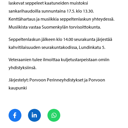
laskevat seppeleet kaatuneiden muistoksi
sankarihaudoilla sunnuntaina 17.5. klo 13.30.
Kenttähartaus ja musiikkia seppeltenlaskun yhteydessä.
Musiikista vastaa Suomenkylän torvisoittokunta.
Seppeltenlaskun jälkeen klo 14.00 seurakunta järjestää
kahvitilaisuuden seurakuntakodissa, Lundinkatu 5.
Veteraanien tulee ilmoittaa kuljetustarpeistaan omiin
yhdistyksiinsä.
Järjestelyt: Porvoon Perinneyhdistykset ja Porvoon
kaupunki
Jaa Facebook
Jaa LinkedIn
Jaa WhatsApp