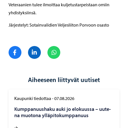
Veteraanien tulee ilmoittaa kuljetustarpeistaan omiin
yhdistyksiinsä.
Järjestelyt: Sotainvalidien Veljesliiton Porvoon osasto
Jaa Facebook
Jaa LinkedIn
Jaa WhatsApp
Aiheeseen liittyvät uutiset
Kaupunki tiedottaa
-
07.08.2026
Kump­pa­nuus­ha­ku auki jo elo­kuus­sa – uu­te­
na muo­to­na yl­lä­pi­to­kump­pa­nuus