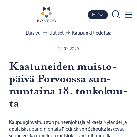
Siirry sisältöön
Porvoo – Siirry kotisivul
Fi
Valik
Vaihda kieltä
Nykyinen kieli: Suomi
Hae
Selaa:
Etusivu
Uutiset
Kaupunki tiedottaa
12.05.2025
Kaa­tu­nei­den muis­to­
päi­vä Por­voos­sa sun­
nun­tai­na 18. tou­ko­kuu­
ta
Kaupunginvaltuuston puheenjohtaja Mikaela Nylander ja
apulaiskaupunginjohtaja Fredrick von Schoultz laskevat
seppeleet kaatuneiden muistoksi sankarihaudoilla