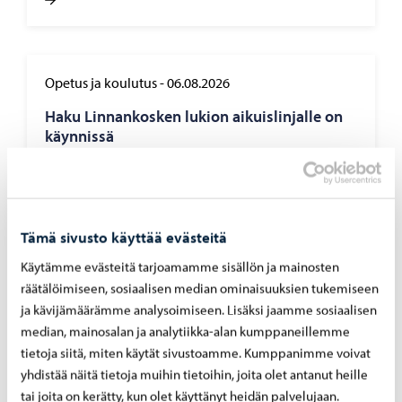
Opetus ja koulutus
-
06.08.2026
Haku Lin­nan­kos­ken lu­kion ai­kuis­lin­jal­le on
käyn­nis­sä
Tämä sivusto käyttää evästeitä
Asuminen ja ympäristö
-
05.08.2026
Käytämme evästeitä tarjoamamme sisällön ja mainosten
räätälöimiseen, sosiaalisen median ominaisuuksien tukemiseen
Hu­le­ve­si­mak­su­jen las­ku­tus alkaa syys­kuus­sa
ja kävijämäärämme analysoimiseen. Lisäksi jaamme sosiaalisen
– mak­su­pe­rus­tei­ta on uu­dis­tet­tu vuo­del­le
2026
median, mainosalan ja analytiikka-alan kumppaneillemme
tietoja siitä, miten käytät sivustoamme. Kumppanimme voivat
yhdistää näitä tietoja muihin tietoihin, joita olet antanut heille
tai joita on kerätty, kun olet käyttänyt heidän palvelujaan.