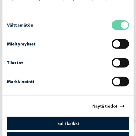
Suostumuksen
Välttämätön
valinta
Mieltymykset
Tilastot
Markkinointi
Opetus ja koulutus
-
03.08.2026
Op­pi­las­ko­nei­den verk­ko­tur­val­li­suut­ta vah­
vis­te­taan hait­ta­si­vus­to­jen la­taa­mi­sen es­tä­
Näytä tiedot
väl­lä pal­ve­lul­la
Salli kaikki