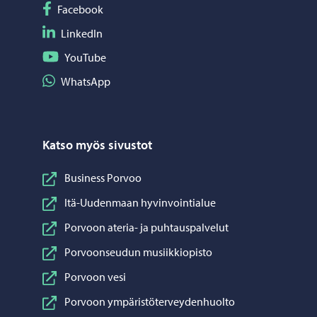
Seuraa Facebook
Facebook
Seuraa LinkedIn
LinkedIn
Seuraa YouTube
YouTube
Jaa WhatsApp
WhatsApp
Katso myös sivustot
Business Porvoo
Itä-Uudenmaan hyvinvointialue
Porvoon ateria- ja puhtauspalvelut
Porvoonseudun musiikkiopisto
Porvoon vesi
Porvoon ympäristöterveydenhuolto