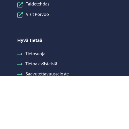
Taidetehdas
Visit Porvoo
Hyvä tietää
Tietosuoja
Tietoa evästeistä
Saavutettavuusseloste
Laskutus
Visuaalinen ilme ja vaakuna
Neuvonta ja palaute