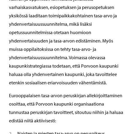
varhaiskasvatuksen, esiopetuksen ja perusopetuksen
yksikössä laaditaan toimipaikkakohtainen tasa-arvo ja
yhdenvertaisuussuunnitelma, mikä lisäksi
opetussuunnitelmissa otetaan huomioon
yhdenvertaisuuden ja tasa-arvon edistäminen. Myös
muissa oppilaitoksissa on tehty tasa-arvo- ja
yhdenvertaisuussuunnitelma. Voimassa olevassa
kaupunkistrategiassa todetaan, että Porvoon kaupunki
haluaa olla yhdenvertainen kaupunki, joka tavoittelee
etenkin sosiaalisen eriarvoisuuden vähentämistä.
Eurooppalaisen tasa-arvon peruskirjan allekirjoittaminen
osoittaa, että Porvoon kaupunki organisaationa
tunnustaa peruskirjan tavoitteet, sitoutuu niihin ja haluaa
edistää niitä aktiivisesti:
Naisten ja miesten tasa-arvo on perusoikeus.