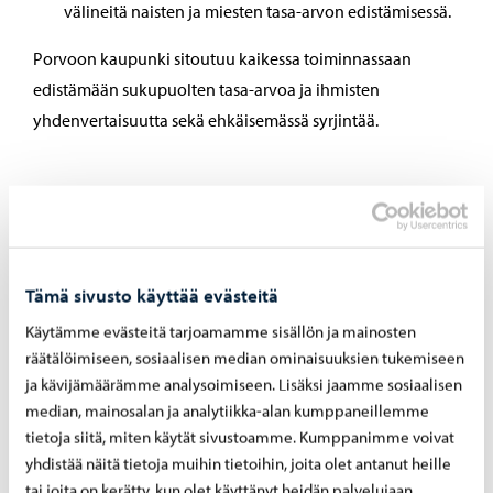
välineitä naisten ja miesten tasa-arvon edistämisessä.
Porvoon kaupunki sitoutuu kaikessa toiminnassaan
edistämään sukupuolten tasa-arvoa ja ihmisten
yhdenvertaisuutta sekä ehkäisemässä syrjintää.
Muut asiat
Muut asiat kaupunginhallitus päätti yksimielisesti
Tämä sivusto käyttää evästeitä
esitysten mukaisesti.
Käytämme evästeitä tarjoamamme sisällön ja mainosten
räätälöimiseen, sosiaalisen median ominaisuuksien tukemiseen
Kaupunginhallituksen esityslista
ja kävijämäärämme analysoimiseen. Lisäksi jaamme sosiaalisen
median, mainosalan ja analytiikka-alan kumppaneillemme
tietoja siitä, miten käytät sivustoamme. Kumppanimme voivat
Jaa Facebook
Jaa LinkedIn
Jaa WhatsApp
yhdistää näitä tietoja muihin tietoihin, joita olet antanut heille
tai joita on kerätty, kun olet käyttänyt heidän palvelujaan.