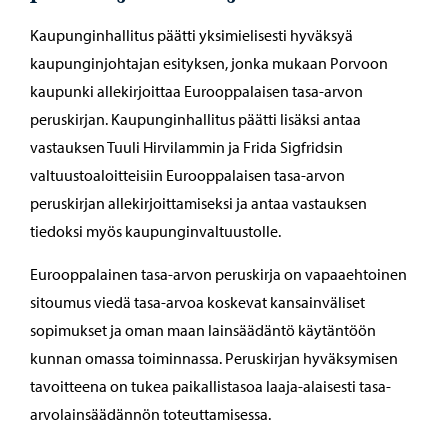
Kaupunginhallitus päätti yksimielisesti hyväksyä
kaupunginjohtajan esityksen, jonka mukaan Porvoon
kaupunki allekirjoittaa Eurooppalaisen tasa-arvon
peruskirjan. Kaupunginhallitus päätti lisäksi antaa
vastauksen Tuuli Hirvilammin ja Frida Sigfridsin
valtuustoaloitteisiin Eurooppalaisen tasa-arvon
peruskirjan allekirjoittamiseksi ja antaa vastauksen
tiedoksi myös kaupunginvaltuustolle.
Eurooppalainen tasa-arvon peruskirja on vapaaehtoinen
sitoumus viedä tasa-arvoa koskevat kansainväliset
sopimukset ja oman maan lainsäädäntö käytäntöön
kunnan omassa toiminnassa. Peruskirjan hyväksymisen
tavoitteena on tukea paikallistasoa laaja-alaisesti tasa-
arvolainsäädännön toteuttamisessa.