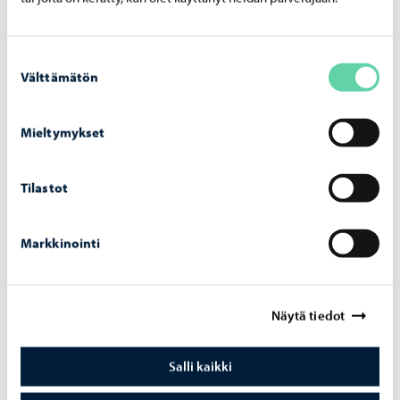
Suostumuksen
Aiheeseen liittyvät uutiset
Välttämätön
valinta
Kaupunki tiedottaa
-
07.08.2026
Mieltymykset
Kump­pa­nuus­ha­ku auki jo elo­kuus­sa – uu­te­
na muo­to­na yl­lä­pi­to­kump­pa­nuus
Tilastot
Markkinointi
Opetus ja koulutus
-
06.08.2026
Näytä tiedot
Haku Lin­nan­kos­ken lu­kion ai­kuis­lin­jal­le on
käyn­nis­sä
Salli kaikki