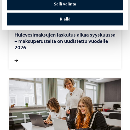
Salli valinta
Kiellä
Asuminen ja ympäristö
-
05.08.2026
Hu­le­ve­si­mak­su­jen las­ku­tus alkaa syys­kuus­sa
– mak­su­pe­rus­tei­ta on uu­dis­tet­tu vuo­del­le
2026