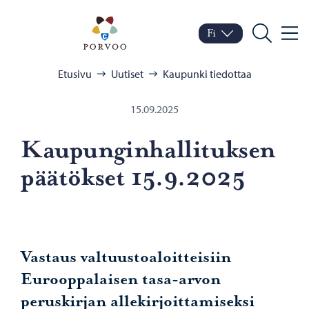
Siirry sisältöön
Porvoo – Siirry kotisivul
Fi
Valik
Vaihda kieltä
Nykyinen kieli: Suomi
Hae
Selaa:
Etusivu
Uutiset
Kaupunki tiedottaa
15.09.2025
Kau­pun­gin­hal­li­tuk­sen
pää­tök­set 15.9.2025
Vastaus valtuustoaloitteisiin
Eurooppalaisen tasa-arvon
peruskirjan allekirjoittamiseksi