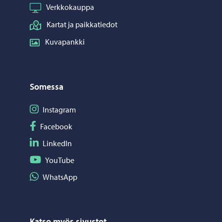
Verkkokauppa
Kartat ja paikkatiedot
Kuvapankki
Somessa
Seuraa Instagram
Instagram
Seuraa Facebook
Facebook
Seuraa LinkedIn
LinkedIn
Seuraa YouTube
YouTube
Jaa WhatsApp
WhatsApp
Katso myös sivustot