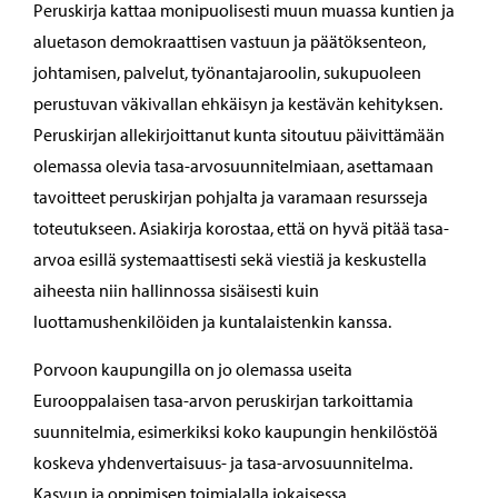
Peruskirja kattaa monipuolisesti muun muassa kuntien ja
aluetason demokraattisen vastuun ja päätöksenteon,
johtamisen, palvelut, työnantajaroolin, sukupuoleen
perustuvan väkivallan ehkäisyn ja kestävän kehityksen.
Peruskirjan allekirjoittanut kunta sitoutuu päivittämään
olemassa olevia tasa-arvosuunnitelmiaan, asettamaan
tavoitteet peruskirjan pohjalta ja varamaan resursseja
toteutukseen. Asiakirja korostaa, että on hyvä pitää tasa-
arvoa esillä systemaattisesti sekä viestiä ja keskustella
aiheesta niin hallinnossa sisäisesti kuin
luottamushenkilöiden ja kuntalaistenkin kanssa.
Porvoon kaupungilla on jo olemassa useita
Eurooppalaisen tasa-arvon peruskirjan tarkoittamia
suunnitelmia, esimerkiksi koko kaupungin henkilöstöä
koskeva yhdenvertaisuus- ja tasa-arvosuunnitelma.
Kasvun ja oppimisen toimialalla jokaisessa