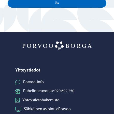
En
Porvoo – Siirr
Yhteystiedot
Porvoo-info
Puhelinneuvonta: 020 692 250
Yhteystietohakemisto
Sähköinen asiointi ePorvoo