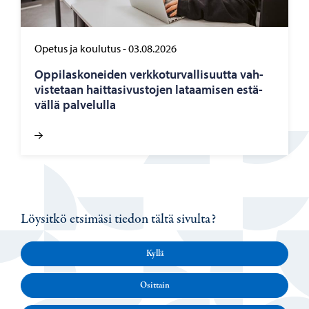
Opetus ja koulutus
-
03.08.2026
Op­pi­las­ko­nei­den verk­ko­tur­val­li­suut­ta vah­
vis­te­taan hait­ta­si­vus­to­jen la­taa­mi­sen es­tä­
väl­lä pal­ve­lul­la
Löysitkö etsimäsi tiedon tältä sivulta?
Kyllä
Osittain