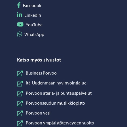
Seuraa Facebook
Facebook
Seuraa LinkedIn
LinkedIn
Seuraa YouTube
YouTube
Jaa WhatsApp
WhatsApp
Katso myös sivustot
Business Porvoo
Itä-Uudenmaan hyvinvointialue
Porvoon ateria- ja puhtauspalvelut
Porvoonseudun musiikkiopisto
Porvoon vesi
Porvoon ympäristöterveydenhuolto