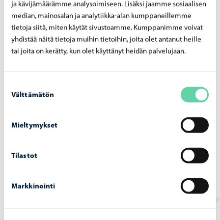
ja kävijämäärämme analysoimiseen. Lisäksi jaamme sosiaalisen
median, mainosalan ja analytiikka-alan kumppaneillemme
tietoja siitä, miten käytät sivustoamme. Kumppanimme voivat
yhdistää näitä tietoja muihin tietoihin, joita olet antanut heille
tai joita on kerätty, kun olet käyttänyt heidän palvelujaan.
Kaupunki tiedottaa
-
22.06.2026
Por­voon kau­pun­gin lupa- ja val­von­ta­lau­ta­
Suostumuksen
kun­nan pää­tök­set 22.6.2026
Välttämätön
valinta
Mieltymykset
Tilastot
Päätöksenteko
-
22.06.2026
Kau­pun­gin­hal­li­tuk­sen pää­tök­set 22.6.2026
Markkinointi