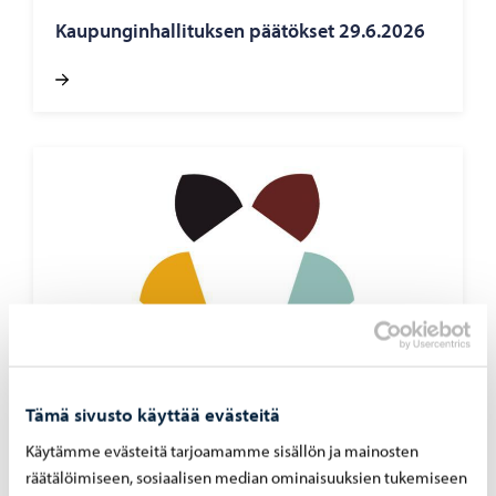
Kau­pun­gin­hal­li­tuk­sen pää­tök­set 29.6.2026
Tämä sivusto käyttää evästeitä
Kaupunki tiedottaa
-
23.06.2026
Käytämme evästeitä tarjoamamme sisällön ja mainosten
Kau­pun­ki­ke­hi­tys­lau­ta­kun­nan pää­tök­set
räätälöimiseen, sosiaalisen median ominaisuuksien tukemiseen
23.6.2026