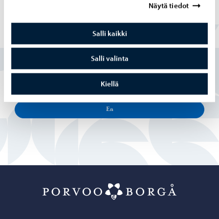
Näytä tiedot
Salli kaikki
Löysitkö etsimäsi tiedon tältä sivulta?
Salli valinta
Kyllä
Kiellä
Osittain
En
Porvoo – Siirr