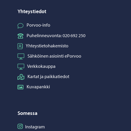
Yhteystiedot
Porvoo-info
Puhelinneuvonta: 020 692 250
Yhteystietohakemisto
Sähköinen asiointi ePorvoo
Verkkokauppa
Kartat ja paikkatiedot
Kuvapankki
Somessa
Seuraa Instagram
Instagram