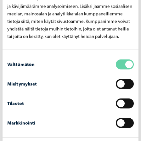
ja kävijämäärämme analysoimiseen. Lisäksi jaamme sosiaalisen
median, mainosalan ja analytiikka-alan kumppaneillemme
tietoja siitä, miten käytät sivustoamme. Kumppanimme voivat
yhdistää näitä tietoja muihin tietoihin, joita olet antanut heille
tai joita on kerätty, kun olet käyttänyt heidän palvelujaan.
Suostumuksen
Välttämätön
valinta
Mieltymykset
Tilastot
Opetus ja koulutus
-
03.08.2026
Op­pi­las­ko­nei­den verk­ko­tur­val­li­suut­ta vah­
Markkinointi
vis­te­taan hait­ta­si­vus­to­jen la­taa­mi­sen es­tä­
väl­lä pal­ve­lul­la