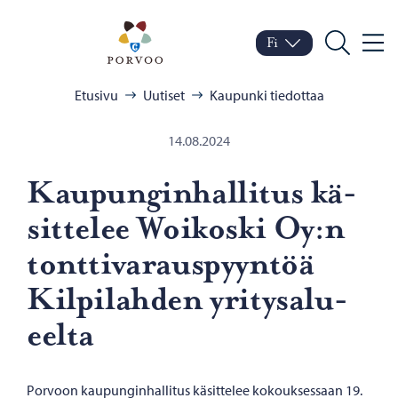
Siirry sisältöön
Porvoo – Siirry kotisivul
Fi
Valik
Vaihda kieltä
Nykyinen kieli: Suomi
Hae
Selaa:
Etusivu
Uutiset
Kaupunki tiedottaa
14.08.2024
Kau­pun­gin­hal­li­tus kä­
sit­te­lee Woikoski Oy:n
tont­ti­va­raus­pyyn­töä
Kil­pi­lah­den yri­ty­sa­lu­
eel­ta
Porvoon kaupunginhallitus käsittelee kokouksessaan 19.