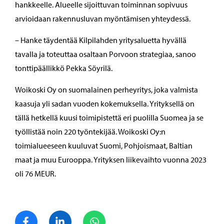
hankkeelle. Alueelle sijoittuvan toiminnan sopivuus
arvioidaan rakennusluvan myöntämisen yhteydessä.
– Hanke täydentää Kilpilahden yritysaluetta hyvällä
tavalla ja toteuttaa osaltaan Porvoon strategiaa, sanoo
tonttipäällikkö Pekka Söyrilä.
Woikoski Oy on suomalainen perheyritys, joka valmista
kaasuja yli sadan vuoden kokemuksella. Yrityksellä on
tällä hetkellä kuusi toimipistettä eri puolilla Suomea ja se
työllistää noin 220 työntekijää. Woikoski Oy:n
toimialueeseen kuuluvat Suomi, Pohjoismaat, Baltian
maat ja muu Eurooppa. Yrityksen liikevaihto vuonna 2023
oli 76 MEUR.
Jaa Facebook
Jaa LinkedIn
Jaa WhatsApp