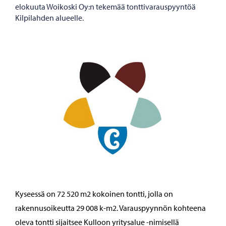
elokuuta Woikoski Oy:n tekemää tonttivarauspyyntöä
Kilpilahden alueelle.
Kyseessä on 72 520 m2 kokoinen tontti, jolla on
rakennusoikeutta 29 008 k-m2. Varauspyynnön kohteena
oleva tontti sijaitsee Kulloon yritysalue -nimisellä