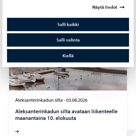
Näytä tiedot
Salli kaikki
Salli valinta
Kiellä
Aleksanterinkadun silta
-
03.08.2026
Alek­san­te­rin­ka­dun silta ava­taan lii­ken­teel­le
maa­nan­tai­na 10. elo­kuu­ta