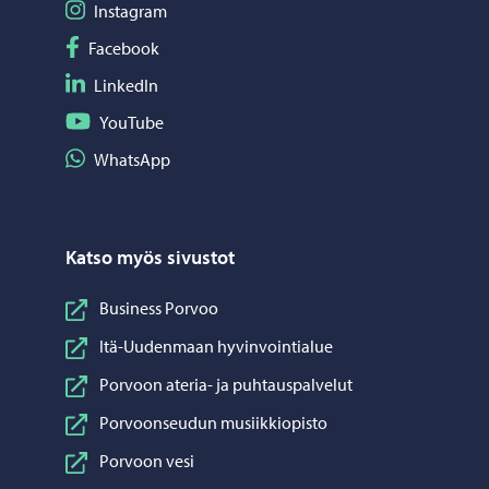
Seuraa Instagram
Instagram
Seuraa Facebook
Facebook
Seuraa LinkedIn
LinkedIn
Seuraa YouTube
YouTube
Jaa WhatsApp
WhatsApp
Katso myös sivustot
Business Porvoo
Itä-Uudenmaan hyvinvointialue
Porvoon ateria- ja puhtauspalvelut
Porvoonseudun musiikkiopisto
Porvoon vesi