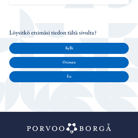
Löysitkö etsimäsi tiedon tältä sivulta?
Kyllä
Osittain
En
Porvoo – Siirr