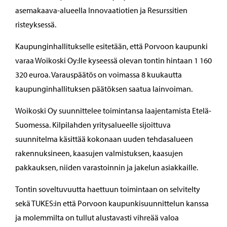
asemakaava-alueella Innovaatiotien ja Resurssitien
risteyksessä.
Kaupunginhallitukselle esitetään, että Porvoon kaupunki
varaa Woikoski Oy:lle kyseessä olevan tontin hintaan 1 160
320 euroa. Varauspäätös on voimassa 8 kuukautta
kaupunginhallituksen päätöksen saatua lainvoiman.
Woikoski Oy suunnittelee toimintansa laajentamista Etelä-
Suomessa. Kilpilahden yritysalueelle sijoittuva
suunnitelma käsittää kokonaan uuden tehdasalueen
rakennuksineen, kaasujen valmistuksen, kaasujen
pakkauksen, niiden varastoinnin ja jakelun asiakkaille.
Tontin soveltuvuutta haettuun toimintaan on selvitelty
sekä TUKES:in että Porvoon kaupunkisuunnittelun kanssa
ja molemmilta on tullut alustavasti vihreää valoa