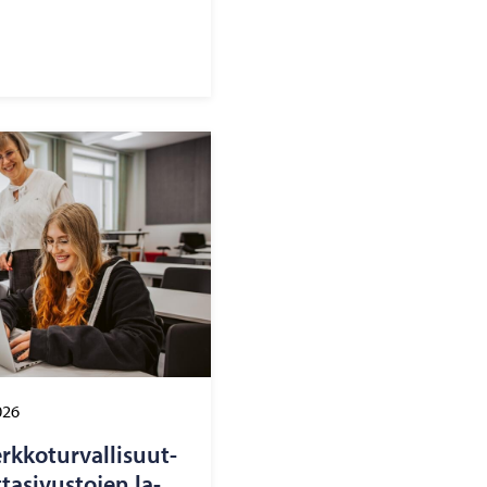
026
k­ko­tur­val­li­suut­
ta­si­vus­to­jen la­