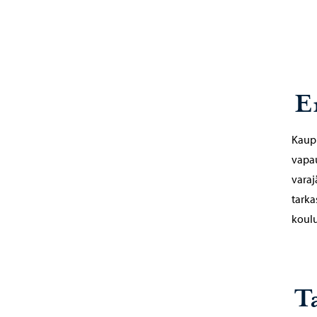
E
Kaupu
vapau
varaj
tarka
koulu
T