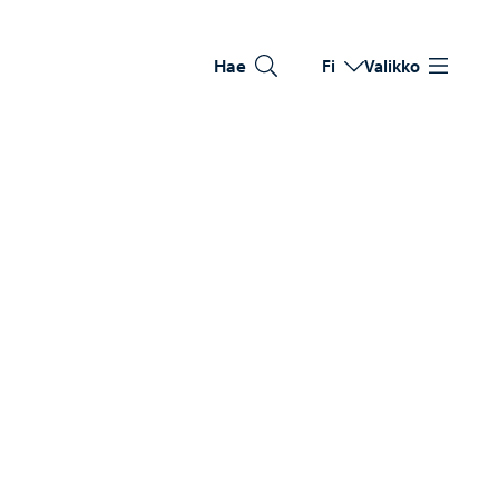
Hae
Fi
Valikko
Vaihda kieltä
Nykyinen kieli: Suomi