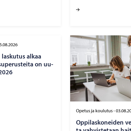
5.08.2026
n las­ku­tus alkaa
u­pe­rus­tei­ta on uu­
e 2026
Opetus ja koulutus
-
03.08.2
Op­pi­las­ko­nei­den ver
ta vah­vis­te­taan hait­