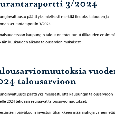
eurantaraportti 3/2024
nginvaltuusto päätti yksimielisesti merkitä tiedoksi talouden ja
nnan seurantaraportin 3/2024.
naisuudessaan kaupungin talous on toteutunut tilikauden ensimm
sän kuukauden aikana talousarvion mukaisesti.
alousarviomuutoksia vuode
024 talousarvioon
nginvaltuusto päätti yksimielisesti, että kaupungin talousarvioon
lle 2024 tehdään seuraavat talousarviomuutokset:
estimäen päiväkodin investointihankkeen määrärahoja vähennetä