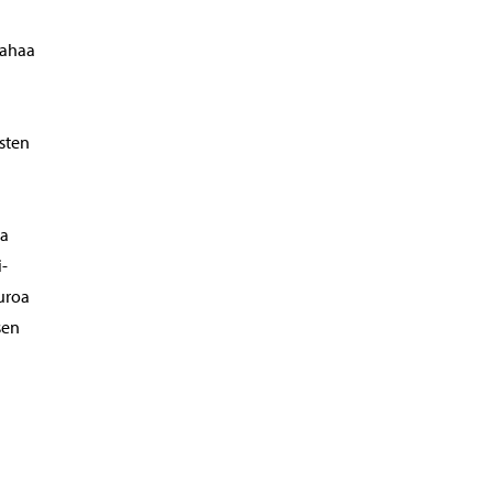
rahaa
sten
ja
-
uroa
sen