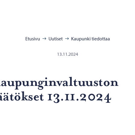
:
Etusivu
Uutiset
Kaupunki tiedottaa
13.11.2024
u­pun­gin­val­tuus­ton
ää­tök­set 13.11.2024