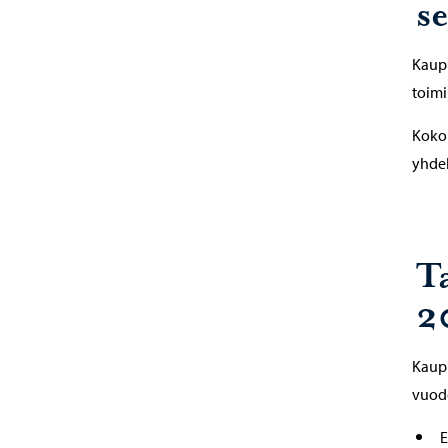
s
Kaupu
toimi
Koko
yhdek
T
2
Kaupu
vuode
E