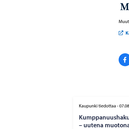
M
Muut 
K
Kaupunki tiedottaa
-
07.0
Kump­pa­nuus­ha­ku 
– uu­te­na muo­to­na