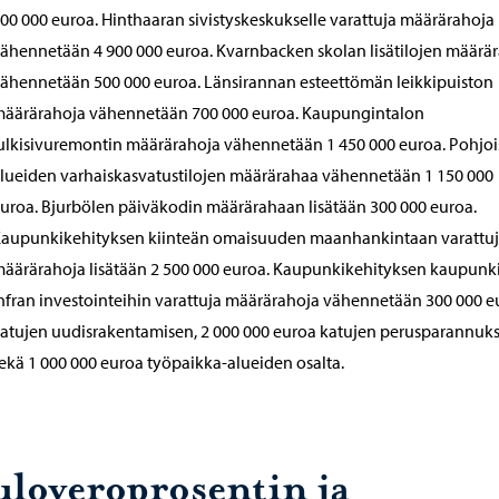
00 000 euroa. Hinthaaran sivistyskeskukselle varattuja määrärahoja
ähennetään 4 900 000 euroa. Kvarnbacken skolan lisätilojen määrä
ähennetään 500 000 euroa. Länsirannan esteettömän leikkipuiston
äärärahoja vähennetään 700 000 euroa. Kaupungintalon
ulkisivuremontin määrärahoja vähennetään 1 450 000 euroa. Pohjoi
lueiden varhaiskasvatustilojen määrärahaa vähennetään 1 150 000
uroa. Bjurbölen päiväkodin määrärahaan lisätään 300 000 euroa.
aupunkikehityksen kiinteän omaisuuden maanhankintaan varattu
äärärahoja lisätään 2 500 000 euroa. Kaupunkikehityksen kaupunki
nfran investointeihin varattuja määrärahoja vähennetään 300 000 e
atujen uudisrakentamisen, 2 000 000 euroa katujen perusparannuk
ekä 1 000 000 euroa työpaikka-alueiden osalta.
uloveroprosentin ja