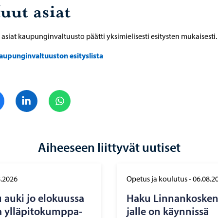
uut asiat
asiat kaupunginvaltuusto päätti yksimielisesti esitysten mukaisesti.
aupunginvaltuuston esityslista
Jaa Facebook
Jaa LinkedIn
Jaa WhatsApp
Aiheeseen liittyvät uutiset
8.2026
Opetus ja koulutus
-
06.08.2
auki jo elo­kuus­sa
Haku Lin­nan­kos­ken l
 yl­lä­pi­to­kump­pa­
jal­le on käyn­nis­sä