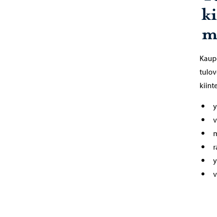
k
m
Kaupu
tulov
kiint
y
v
m
r
y
v