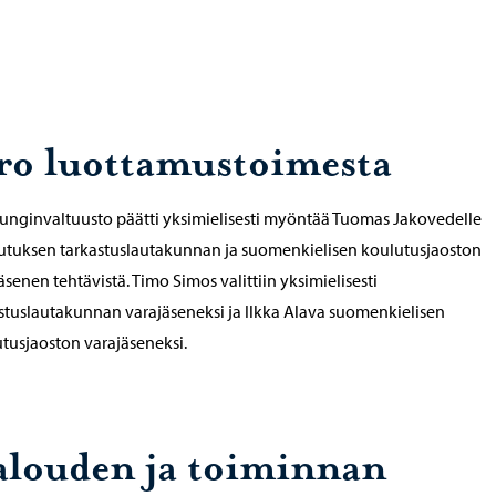
ro luottamustoimesta
nginvaltuusto päätti yksimielisesti myöntää Tuomas Jakovedelle
tuksen tarkastuslautakunnan ja suomenkielisen koulutusjaoston
äsenen tehtävistä. Timo Simos valittiin yksimielisesti
stuslautakunnan varajäseneksi ja Ilkka Alava suomenkielisen
tusjaoston varajäseneksi.
alouden ja toiminnan