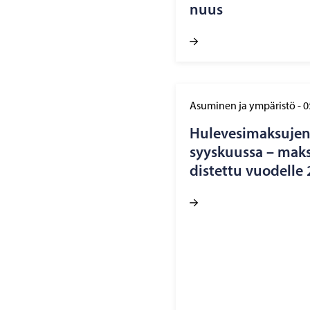
nuus
Asuminen ja ympäristö
-
0
Hu­le­ve­si­mak­su­je
syys­kuus­sa – mak­s
dis­tet­tu vuo­del­l