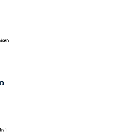
äisen
n
än 1