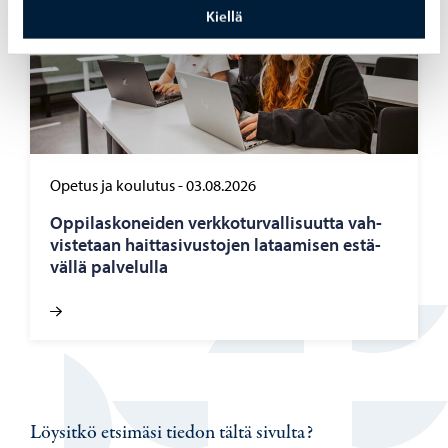
Kiellä
Opetus ja koulutus
-
03.08.2026
Op­pi­las­ko­nei­den verk­ko­tur­val­li­suut­ta vah­
vis­te­taan hait­ta­si­vus­to­jen la­taa­mi­sen es­tä­
väl­lä pal­ve­lul­la
Löysitkö etsimäsi tiedon tältä sivulta?