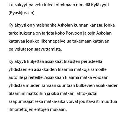
kutsukyytipalvelu tulee toimimaan nimellä Kyläkyyti
(Byaskjussen).
Kyläkyyti on yhteishanke Askolan kunnan kanssa, jonka
tarkoituksena on tarjota koko Porvoon ja osin Askolan
kattavaa joukkoliikennepalvelua tukemaan kattavan
palvelutason saavuttamista.
Kyläkyyti kuljettaa asiakkaat tilausten perusteella
yhdistäen eri asiakkaiden tilaamia matkoja samoille
autoille ja reiteille. Asiakkaan tilaama matka voidaan
yhdistää muiden samaan suuntaan kulkevien asiakkaiden
tilaamiin matkoihin ja siksi matkan lähtö- ja/tai
saapumisajat sekä matka-aika voivat joustavasti muuttua
ilmoitettujen ehtojen mukaan.