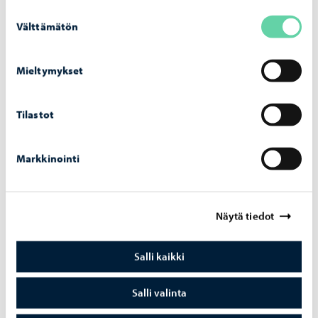
Opetus ja koulutus
-
06.08.2026
Suostumuksen
Haku Lin­nan­kos­ken lu­kion ai­kuis­lin­jal­le on
Välttämätön
valinta
käyn­nis­sä
Mieltymykset
Tilastot
Asuminen ja ympäristö
-
05.08.2026
Markkinointi
Hu­le­ve­si­mak­su­jen las­ku­tus alkaa syys­kuus­sa
– mak­su­pe­rus­tei­ta on uu­dis­tet­tu vuo­del­le
2026
Näytä tiedot
Salli kaikki
Salli valinta