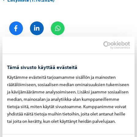
Jaa Facebook
Jaa LinkedIn
Jaa WhatsApp
Aiheeseen liittyvät uutiset
Tämä sivusto käyttää evästeitä
Käytämme evästeitä tarjoamamme sisällön ja mainosten
Kaupunki tiedottaa
-
07.08.2026
räätälöimiseen, sosiaalisen median ominaisuuksien tukemiseen
Kump­pa­nuus­ha­ku auki jo elo­kuus­sa – uu­te­
ja kävijämäärämme analysoimiseen. Lisäksi jaamme sosiaalisen
na muo­to­na yl­lä­pi­to­kump­pa­nuus
median, mainosalan ja analytiikka-alan kumppaneillemme
tietoja siitä, miten käytät sivustoamme. Kumppanimme voivat
yhdistää näitä tietoja muihin tietoihin, joita olet antanut heille
tai joita on kerätty, kun olet käyttänyt heidän palvelujaan.