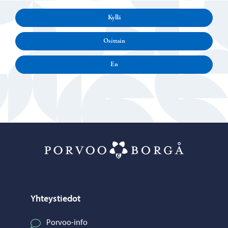
Kyllä
Osittain
En
Porvoo – Siirr
Yhteystiedot
Porvoo-info