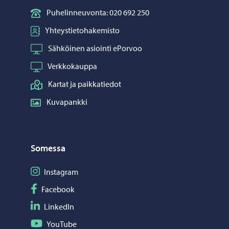
Puhelinneuvonta: 020 692 250
Yhteystietohakemisto
Sähköinen asiointi ePorvoo
Verkkokauppa
Kartat ja paikkatiedot
Kuvapankki
Somessa
Seuraa Instagram
Instagram
Seuraa Facebook
Facebook
Seuraa LinkedIn
LinkedIn
Seuraa YouTube
YouTube