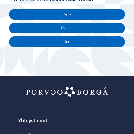
Kyllä
Osittain
En
Porvoo – Siirr
Yhteystiedot