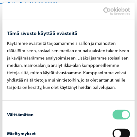
Esityslista (14.10.2025)
Jaa Facebook
Jaa LinkedIn
Jaa WhatsApp
Tämä sivusto käyttää evästeitä
Käytämme evästeitä tarjoamamme sisällön ja mainosten
räätälöimiseen, sosiaalisen median ominaisuuksien tukemiseen
ja kävijämäärämme analysoimiseen. Lisäksi jaamme sosiaalisen
Aiheeseen liittyvät uutiset
median, mainosalan ja analytiikka-alan kumppaneillemme
tietoja siitä, miten käytät sivustoamme. Kumppanimme voivat
yhdistää näitä tietoja muihin tietoihin, joita olet antanut heille
Kaupunki tiedottaa
-
07.08.2026
tai joita on kerätty, kun olet käyttänyt heidän palvelujaan.
Kump­pa­nuus­ha­ku auki jo elo­kuus­sa – uu­te­
na muo­to­na yl­lä­pi­to­kump­pa­nuus
Suostumuksen
Välttämätön
valinta
Mieltymykset