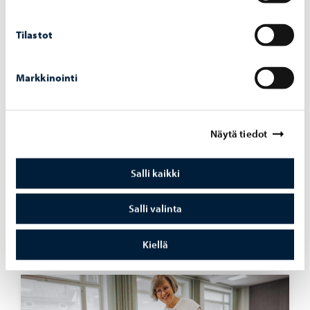
Opetus ja koulutus
-
06.08.2026
Haku Lin­nan­kos­ken lu­kion ai­kuis­lin­jal­le on
Tilastot
käyn­nis­sä
Markkinointi
Näytä tiedot
Asuminen ja ympäristö
-
05.08.2026
Hu­le­ve­si­mak­su­jen las­ku­tus alkaa syys­kuus­sa
Salli kaikki
– mak­su­pe­rus­tei­ta on uu­dis­tet­tu vuo­del­le
2026
Salli valinta
Kiellä