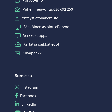
Porvoo-info
Puhelinneuvonta: 020 692 250
Yhteystietohakemisto
Sähköinen asiointi ePorvoo
Verkkokauppa
Kartat ja paikkatiedot
Kuvapankki
Somessa
Seuraa Instagram
Instagram
Seuraa Facebook
Facebook
Seuraa LinkedIn
LinkedIn