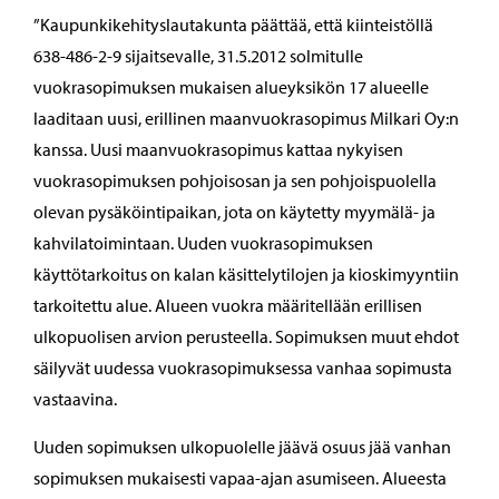
”Kaupunkikehityslautakunta päättää, että kiinteistöllä
638-486-2-9 sijaitsevalle, 31.5.2012 solmitulle
vuokrasopimuksen mukaisen alueyksikön 17 alueelle
laaditaan uusi, erillinen maanvuokrasopimus Milkari Oy:n
kanssa. Uusi maanvuokrasopimus kattaa nykyisen
vuokrasopimuksen pohjoisosan ja sen pohjoispuolella
olevan pysäköintipaikan, jota on käytetty myymälä- ja
kahvilatoimintaan. Uuden vuokrasopimuksen
käyttötarkoitus on kalan käsittelytilojen ja kioskimyyntiin
tarkoitettu alue. Alueen vuokra määritellään erillisen
ulkopuolisen arvion perusteella. Sopimuksen muut ehdot
säilyvät uudessa vuokrasopimuksessa vanhaa sopimusta
vastaavina.
Uuden sopimuksen ulkopuolelle jäävä osuus jää vanhan
sopimuksen mukaisesti vapaa-ajan asumiseen. Alueesta