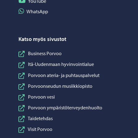
Seuraa YouTube
YouTube
Jaa WhatsApp
WhatsApp
Katso myös sivustot
Business Porvoo
Itä-Uudenmaan hyvinvointialue
Porvoon ateria- ja puhtauspalvelut
Porvoonseudun musiikkiopisto
Porvoon vesi
Porvoon ympäristöterveydenhuolto
Taidetehdas
Visit Porvoo