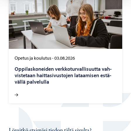
Opetus ja koulutus
-
03.08.2026
Op­pi­las­ko­nei­den verk­ko­tur­val­li­suut­ta vah­
vis­te­taan hait­ta­si­vus­to­jen la­taa­mi­sen es­tä­
väl­lä pal­ve­lul­la
Löysitkö etsimäsi tiedon tältä sivulta?