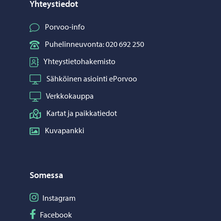
Yhteystiedot
Porvoo-info
Puhelinneuvonta: 020 692 250
Yhteystietohakemisto
Sähköinen asiointi ePorvoo
Verkkokauppa
Kartat ja paikkatiedot
Kuvapankki
Somessa
Seuraa Instagram
Instagram
Seuraa Facebook
Facebook