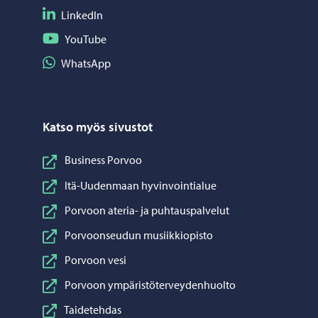
Seuraa LinkedIn
LinkedIn
Seuraa YouTube
YouTube
Jaa WhatsApp
WhatsApp
Katso myös sivustot
Business Porvoo
Itä-Uudenmaan hyvinvointialue
Porvoon ateria- ja puhtauspalvelut
Porvoonseudun musiikkiopisto
Porvoon vesi
Porvoon ympäristöterveydenhuolto
Taidetehdas