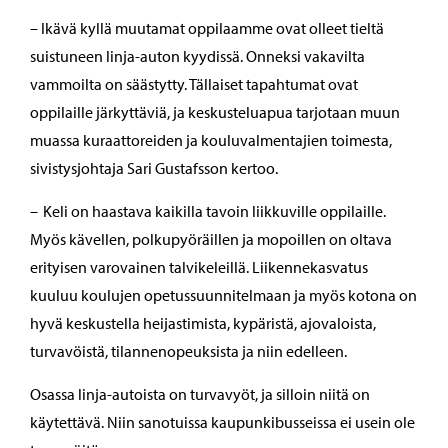
– Ikävä kyllä muutamat oppilaamme ovat olleet tieltä
suistuneen linja-auton kyydissä. Onneksi vakavilta
vammoilta on säästytty. Tällaiset tapahtumat ovat
oppilaille järkyttäviä, ja keskusteluapua tarjotaan muun
muassa kuraattoreiden ja kouluvalmentajien toimesta,
sivistysjohtaja Sari Gustafsson kertoo.
– Keli on haastava kaikilla tavoin liikkuville oppilaille.
Myös kävellen, polkupyöräillen ja mopoillen on oltava
erityisen varovainen talvikeleillä. Liikennekasvatus
kuuluu koulujen opetussuunnitelmaan ja myös kotona on
hyvä keskustella heijastimista, kypäristä, ajovaloista,
turvavöistä, tilannenopeuksista ja niin edelleen.
Osassa linja-autoista on turvavyöt, ja silloin niitä on
käytettävä. Niin sanotuissa kaupunkibusseissa ei usein ole