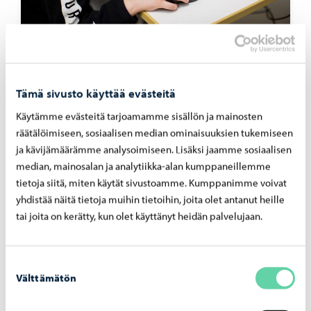
Varhaiskasvatus
-
12.03.2026
Var­hais­kas­va­tuk­sen di­gi­pe­da­go­gii­kan ta­
voit­tee­na ikä­ta­soi­nen ja yh­den­ver­tai­nen di­
Tämä sivusto käyttää evästeitä
gio­saa­mi­nen
Käytämme evästeitä tarjoamamme sisällön ja mainosten
räätälöimiseen, sosiaalisen median ominaisuuksien tukemiseen
ja kävijämäärämme analysoimiseen. Lisäksi jaamme sosiaalisen
median, mainosalan ja analytiikka-alan kumppaneillemme
tietoja siitä, miten käytät sivustoamme. Kumppanimme voivat
yhdistää näitä tietoja muihin tietoihin, joita olet antanut heille
tai joita on kerätty, kun olet käyttänyt heidän palvelujaan.
Suostumuksen
Välttämätön
valinta