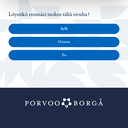
Löysitkö etsimäsi tiedon tältä sivulta?
Kyllä
Osittain
En
Porvoo – Siirr