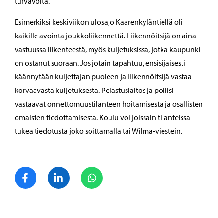
turvavöitä.
Esimerkiksi keskiviikon ulosajo Kaarenkyläntiellä oli
kaikille avointa joukkoliikennettä. Liikennöitsijä on aina
vastuussa liikenteestä, myös kuljetuksissa, jotka kaupunki
on ostanut suoraan. Jos jotain tapahtuu, ensisijaisesti
käännytään kuljettajan puoleen ja liikennöitsijä vastaa
korvaavasta kuljetuksesta. Pelastuslaitos ja poliisi
vastaavat onnettomuustilanteen hoitamisesta ja osallisten
omaisten tiedottamisesta. Koulu voi joissain tilanteissa
tukea tiedotusta joko soittamalla tai Wilma-viestein.
Jaa Facebook
Jaa LinkedIn
Jaa WhatsApp