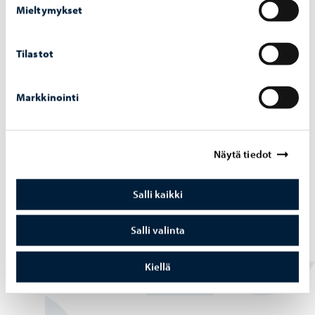
Mieltymykset
Varhaiskasvatus
-
12.02.2026
Tilastot
Hae nyt ruot­sin­kie­li­seen kie­li­kyl­py­var­hais­
kas­va­tuk­seen
Markkinointi
Näytä tiedot
Varhaiskasvatus
-
16.01.2026
Salli kaikki
Kie­li­kyl­py­toi­min­ta eh­do­te­taan siir­ret­tä­väk­si
Ees­tin­mäen päi­vä­ko­tiin vai­heit­tain elo­kuus­
Salli valinta
ta 2026 läh­tien
Kiellä