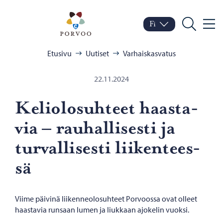
Siirry sisältöön
Porvoo – Siirry kotisivul
Fi
Valik
Vaihda kieltä
Nykyinen kieli: Suomi
Hae
Selaa:
Etusivu
Uutiset
Varhaiskasvatus
22.11.2024
Ke­lio­lo­suh­teet haas­ta­
via – rau­hal­li­ses­ti ja
tur­val­li­ses­ti lii­ken­tees­
sä
Viime päivinä liikenneolosuhteet Porvoossa ovat olleet
haastavia runsaan lumen ja liukkaan ajokelin vuoksi.