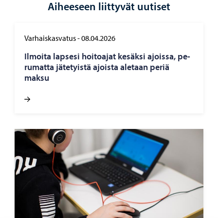
Aiheeseen liittyvät uutiset
Varhaiskasvatus
-
08.04.2026
Il­moi­ta lap­se­si hoi­toa­jat ke­säk­si ajois­sa, pe­
ru­mat­ta jä­te­tyis­tä ajois­ta ale­taan periä
maksu