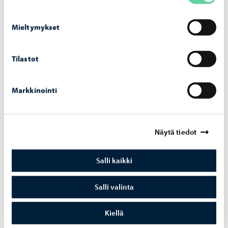
Mieltymykset
Tilastot
Varhaiskasvatus
-
12.03.2026
Markkinointi
Var­hais­kas­va­tuk­sen di­gi­pe­da­go­gii­kan ta­
voit­tee­na ikä­ta­soi­nen ja yh­den­ver­tai­nen di­
gio­saa­mi­nen
Näytä tiedot
Salli kaikki
Salli valinta
Kiellä