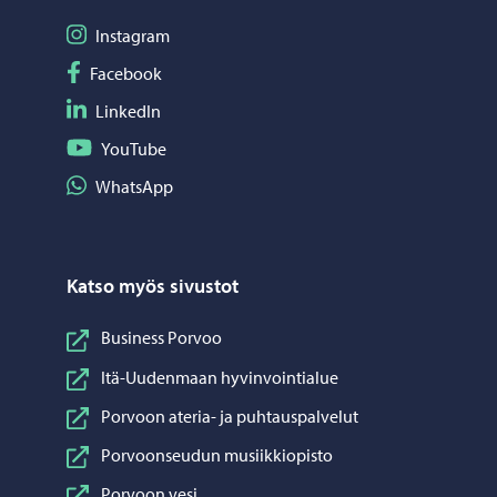
Seuraa Instagram
Instagram
Seuraa Facebook
Facebook
Seuraa LinkedIn
LinkedIn
Seuraa YouTube
YouTube
Jaa WhatsApp
WhatsApp
Katso myös sivustot
Business Porvoo
Itä-Uudenmaan hyvinvointialue
Porvoon ateria- ja puhtauspalvelut
Porvoonseudun musiikkiopisto
Porvoon vesi