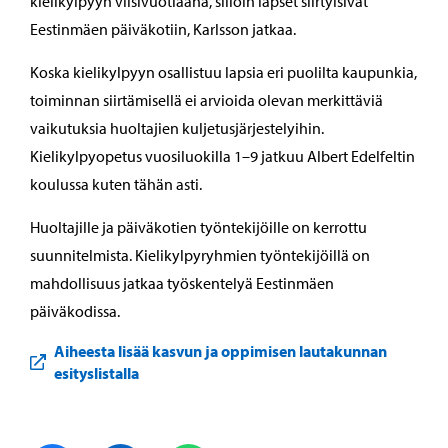
kielikylpyyn viisivuotiaana, silloin lapset siirtyisivät
Eestinmäen päiväkotiin, Karlsson jatkaa.
Koska kielikylpyyn osallistuu lapsia eri puolilta kaupunkia,
toiminnan siirtämisellä ei arvioida olevan merkittäviä
vaikutuksia huoltajien kuljetusjärjestelyihin.
Kielikylpyopetus vuosiluokilla 1–9 jatkuu Albert Edelfeltin
koulussa kuten tähän asti.
Huoltajille ja päiväkotien työntekijöille on kerrottu
suunnitelmista. Kielikylpyryhmien työntekijöillä on
mahdollisuus jatkaa työskentelyä Eestinmäen
päiväkodissa.
Aiheesta lisää kasvun ja oppimisen lautakunnan
esityslistalla