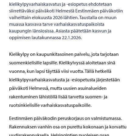
kielikylpyvarhaiskasvatus ja -esiopetus ehdotetaan
siirrettäväksi päiväkoti Helmestä Eestinmäen päiväkotiin
vaiheittain elokuusta 2026 lähtien. Taustalla on muun
muassa kasvava tarve varhaiskasvatuspaikoista
kaupungin länsiosissa. Asiasta päätetään kasvun ja
oppimisen lautakunnassa 22.1.2026.
Kielikylpy on kaupunkitasoinen palvelu, jota tarjotaan
suomenkielisille lapsille. Kielikylvyssä aloitetaan sinä
vuonna, kun lapsi täyttää viisi vuotta. Tällä hetkellä
kielikylpyvarhaiskasvatusta ja -esiopetusta järjestetään
päiväkoti Helmessä, mutta uusien asuinalueiden
rakentuminen lähistöllä lisää tarvetta suomen- ja
ruotsinkielisille varhaiskasvatuspaikoille.
Eestinmäen päiväkodin peruskorjaus on valmistumassa.
Rakennuksen vanhin osa on purettu kokonaan ja korvattu
uudisrakennuksella. Helsingintien puoleisen osan