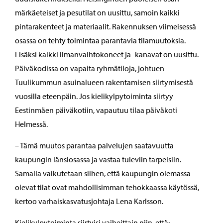
märkäeteiset ja pesutilat on uusittu, samoin kaikki
pintarakenteet ja materiaalit. Rakennuksen viimeisessä
osassa on tehty toimintaa parantavia tilamuutoksia.
Lisäksi kaikki ilmanvaihtokoneet ja -kanavat on uusittu.
Päiväkodissa on vapaita ryhmätiloja, johtuen
Tuulikummun asuinalueen rakentamisen siirtymisestä
vuosilla eteenpäin. Jos kielikylpytoiminta siirtyy
Eestinmäen päiväkotiin, vapautuu tilaa päiväkoti
Helmessä.
– Tämä muutos parantaa palvelujen saatavuutta
kaupungin länsiosassa ja vastaa tuleviin tarpeisiin.
Samalla vaikutetaan siihen, että kaupungin olemassa
olevat tilat ovat mahdollisimman tehokkaassa käytössä,
kertoo varhaiskasvatusjohtaja Lena Karlsson.
Kielikylpytoiminta siirtyisi vaiheittain niin, että: