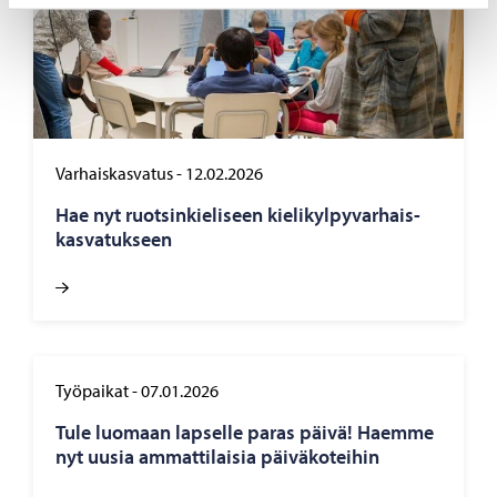
Varhaiskasvatus
-
12.02.2026
Hae nyt ruot­sin­kie­li­seen kie­li­kyl­py­var­hais­
kas­va­tuk­seen
Työpaikat
-
07.01.2026
Tule luo­maan lap­sel­le paras päivä! Haem­me
nyt uusia am­mat­ti­lai­sia päi­vä­ko­tei­hin