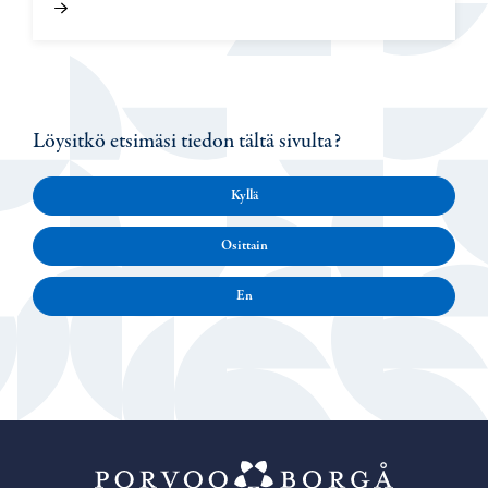
Löysitkö etsimäsi tiedon tältä sivulta?
Kyllä
Osittain
En
Porvoo – Siirr