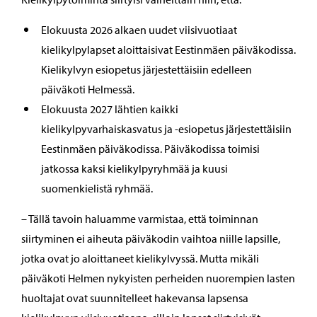
Elokuusta 2026 alkaen uudet viisivuotiaat
kielikylpylapset aloittaisivat Eestinmäen päiväkodissa.
Kielikylvyn esiopetus järjestettäisiin edelleen
päiväkoti Helmessä.
Elokuusta 2027 lähtien kaikki
kielikylpyvarhaiskasvatus ja -esiopetus järjestettäisiin
Eestinmäen päiväkodissa. Päiväkodissa toimisi
jatkossa kaksi kielikylpyryhmää ja kuusi
suomenkielistä ryhmää.
– Tällä tavoin haluamme varmistaa, että toiminnan
siirtyminen ei aiheuta päiväkodin vaihtoa niille lapsille,
jotka ovat jo aloittaneet kielikylvyssä. Mutta mikäli
päiväkoti Helmen nykyisten perheiden nuorempien lasten
huoltajat ovat suunnitelleet hakevansa lapsensa