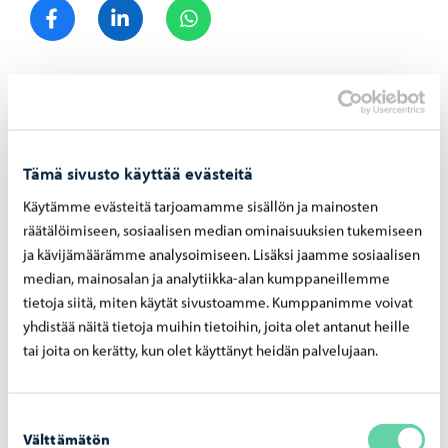
Jaa Facebook
Jaa LinkedIn
Jaa WhatsApp
Aiheeseen liittyvät uutiset
Tämä sivusto käyttää evästeitä
Varhaiskasvatus
-
08.04.2026
Käytämme evästeitä tarjoamamme sisällön ja mainosten
Il­moi­ta lap­se­si hoi­toa­jat ke­säk­si ajois­sa, pe­
räätälöimiseen, sosiaalisen median ominaisuuksien tukemiseen
ru­mat­ta jä­te­tyis­tä ajois­ta ale­taan periä
ja kävijämäärämme analysoimiseen. Lisäksi jaamme sosiaalisen
maksu
median, mainosalan ja analytiikka-alan kumppaneillemme
tietoja siitä, miten käytät sivustoamme. Kumppanimme voivat
yhdistää näitä tietoja muihin tietoihin, joita olet antanut heille
tai joita on kerätty, kun olet käyttänyt heidän palvelujaan.
Suostumuksen
Välttämätön
valinta