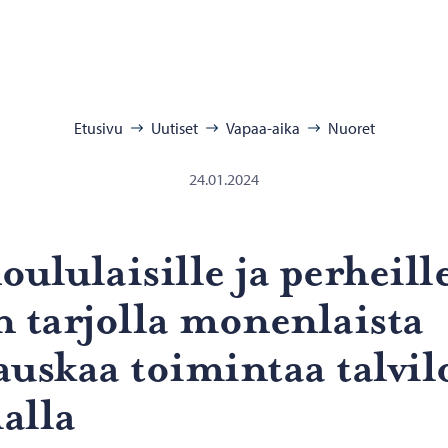
:
Etusivu
Uutiset
Vapaa-aika
Nuoret
24.01.2024
u­lu­lai­sil­le ja per­heil­l
 tar­jol­la mo­nen­lais­ta
us­kaa toi­min­taa tal­vi­l
al­la