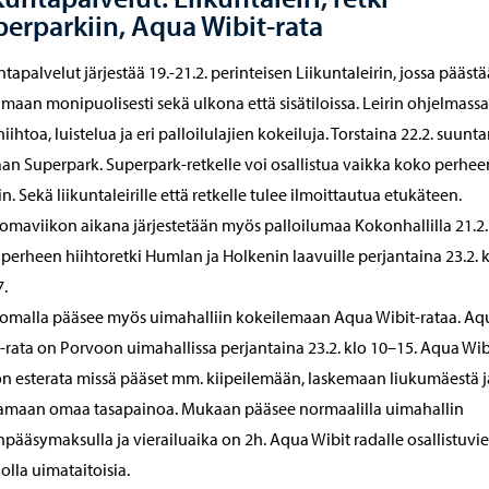
erparkiin, Aqua Wibit-rata
ntapalvelut järjestää 19.-21.2. perinteisen Liikuntaleirin, jossa pääst
umaan monipuolisesti sekä ulkona että sisätiloissa. Leirin ohjelmass
iihtoa, luistelua ja eri palloilulajien kokeiluja. Torstaina 22.2. suunt
an Superpark. Superpark-retkelle voi osallistua vaikka koko perhee
n. Sekä liikuntaleirille että retkelle tulee ilmoittautua etukäteen.
lomaviikon aikana järjestetään myös palloilumaa Kokonhallilla 21.2.
perheen hiihtoretki Humlan ja Holkenin laavuille perjantaina 23.2. 
.
lomalla pääsee myös uimahalliin kokeilemaan Aqua Wibit-rataa. Aq
-rata on Porvoon uimahallissa perjantaina 23.2. klo 10–15. Aqua Wib
on esterata missä pääset mm. kiipeilemään, laskemaan liukumäestä j
aamaan omaa tasapainoa. Mukaan pääsee normaalilla uimahallin
npääsymaksulla ja vierailuaika on 2h. Aqua Wibit radalle osallistuvi
 olla uimataitoisia.