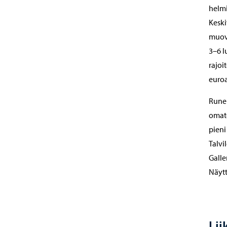
helmi
Keski
muova
3–6 l
rajoi
euroa
Runeb
omato
pieni
Talvi
Galle
Näytt
Lii