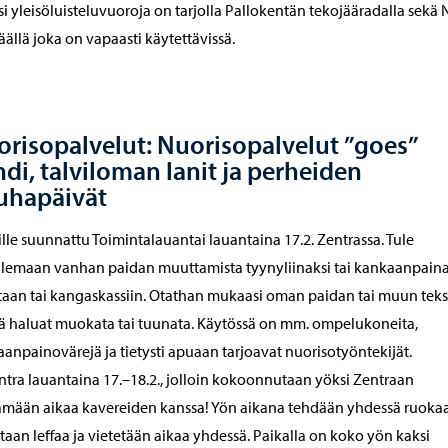
si yleisöluisteluvuoroja on tarjolla Pallokentän tekojääradalla sekä 
äällä joka on vapaasti käytettävissä.
risopalvelut: Nuorisopalvelut ”goes”
di, talviloman lanit ja perheiden
uhapäivät
lle suunnattu Toimintalauantai lauantaina 17.2. Zentrassa. Tule
lemaan vanhan paidan muuttamista tyynyliinaksi tai kankaanpain
taan tai kangaskassiin. Otathan mukaasi oman paidan tai muun tekst
 haluat muokata tai tuunata. Käytössä on mm. ompelukoneita,
anpainovärejä ja tietysti apuaan tarjoavat nuorisotyöntekijät.
tra lauantaina 17.–18.2., jolloin kokoonnutaan yöksi Zentraan
ämään aikaa kavereiden kanssa! Yön aikana tehdään yhdessä ruokaa
taan leffaa ja vietetään aikaa yhdessä. Paikalla on koko yön kaksi