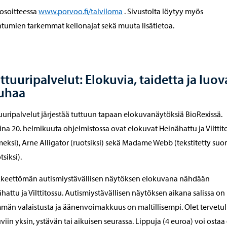
 osoitteessa
www.porvoo.fi/talviloma
. Sivustolta löytyy myös
tumien tarkemmat kellonajat sekä muuta lisätietoa.
ttuuripalvelut: Elokuvia, taidetta ja luov
uhaa
uuripalvelut järjestää tuttuun tapaan elokuvanäytöksiä BioRexissä.
aina 20. helmikuuta ohjelmistossa ovat elokuvat Heinähattu ja Vilttit
eksi), Arne Alligator (ruotsiksi) sekä Madame Webb (tekstitetty su
tsiksi).
kkeettömän autismiystävällisen näytöksen elokuvana nähdään
hattu ja Vilttitossu. Autismiystävällisen näytöksen aikana salissa on
än valaistusta ja äänenvoimakkuus on maltillisempi. Olet tervetul
viin yksin, ystävän tai aikuisen seurassa. Lippuja (4 euroa) voi ostaa 