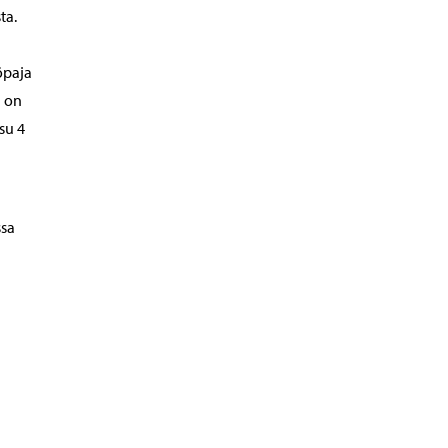
ta.
öpaja
a on
su 4
ssa