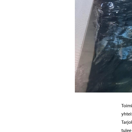
Toimi
yhte
Tarjo
tulee