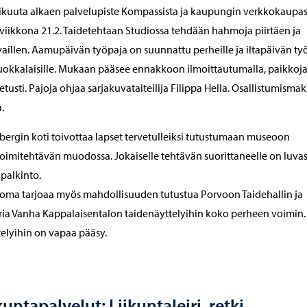
kuuta alkaen palvelupiste Kompassista ja kaupungin verkkokaupas
viikkona 21.2. Taidetehtaan Studiossa tehdään hahmoja piirtäen ja
illen. Aamupäivän työpaja on suunnattu perheille ja iltapäivän ty
uokkalaisille. Mukaan pääsee ennakkoon ilmoittautumalla, paikkoj
tetusti. Pajoja ohjaa sarjakuvataiteilija Filippa Hella. Osallistumismak
.
ergin koti toivottaa lapset tervetulleiksi tutustumaan museoon
imitehtävän muodossa. Jokaiselle tehtävän suorittaneelle on luva
 palkinto.
loma tarjoaa myös mahdollisuuden tutustua Porvoon Taidehallin ja
ria Vanha Kappalaisentalon taidenäyttelyihin koko perheen voimin.
elyihin on vapaa pääsy.
kuntapalvelut: Liikuntaleiri, retki