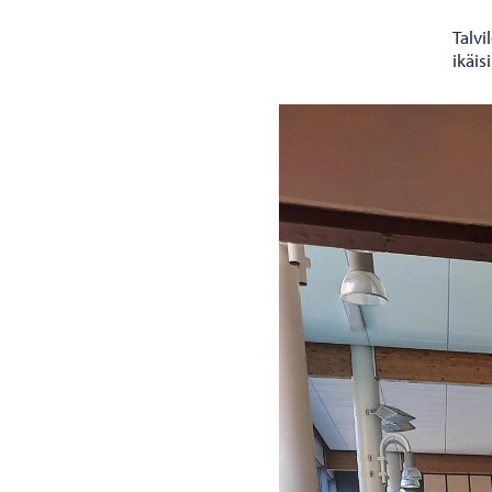
Talv
ikäis