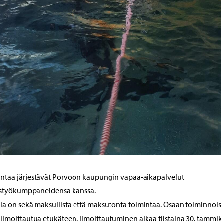
ntaa järjestävät Porvoon kaupungin vapaa-aikapalvelut
istyökumppaneidensa kanssa.
lla on sekä maksullista että maksutonta toimintaa. Osaan toiminnois
 ilmoittautua etukäteen. Ilmoittautuminen alkaa tiistaina 30. tammi