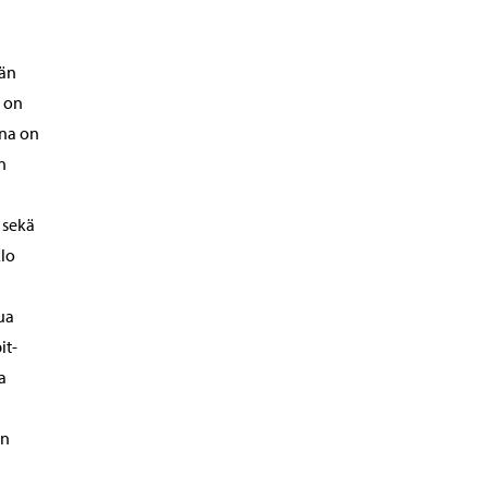
ään
a on
ana on
n
 sekä
klo
ua
it-
a
en