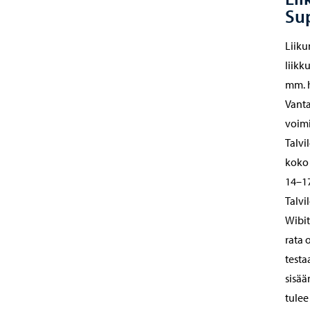
Sup
Liiku
liikk
mm. h
Vanta
voimi
Talvi
koko 
14–17
Talvi
Wibit
rata 
test
sisää
tulee