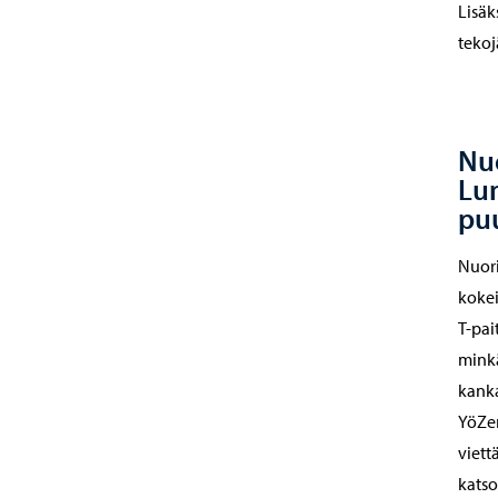
Lisäk
tekoj
Nuo
Lun
pu
Nuori
kokei
T-pai
minkä
kanka
YöZen
viett
katso