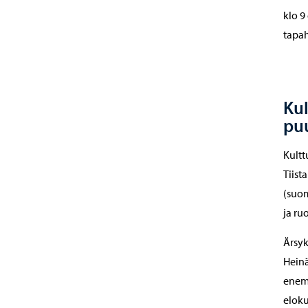
klo 9
tapah
Kul
pu
Kultt
Tiist
(suom
ja ruo
Ärsy
Heinä
enemm
eloku