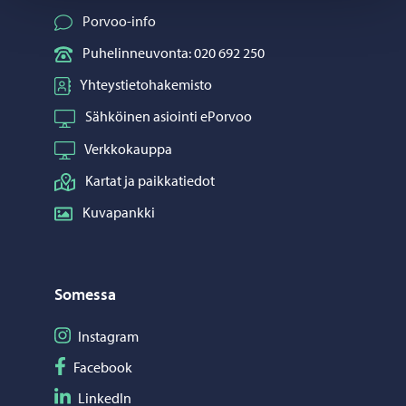
Porvoo-info
Puhelinneuvonta: 020 692 250
Yhteystietohakemisto
Sähköinen asiointi ePorvoo
Verkkokauppa
Kartat ja paikkatiedot
Kuvapankki
Somessa
Seuraa Instagram
Instagram
Seuraa Facebook
Facebook
Seuraa LinkedIn
LinkedIn