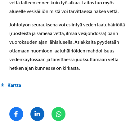
vettä talteen ennen kuin työ alkaa. Laitos tuo myös
alueelle vesisäiliön mistä voi tarvittaessa hakea vettä.
Johtotyön seurauksena voi esiintyä veden laatuhäiriöitä
(ruosteista ja sameaa vettä, ilmaa vesijohdossa) parin
vuorokauden ajan lähialueella. Asiakkaita pyydetään
ottamaan huomioon laatuhäiriöiden mahdollisuus
vedenkäytössään ja tarvittaessa juoksuttamaan vettä
hetken ajan kunnes se on kirkasta.
Kartta
Jaa Facebook
Jaa LinkedIn
Jaa WhatsApp