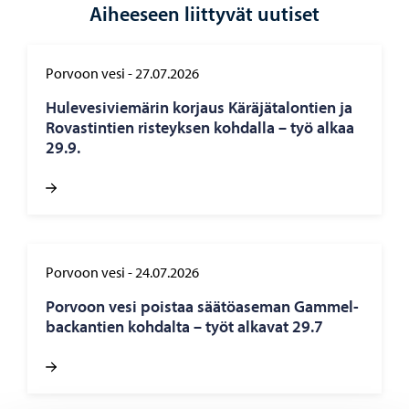
Aiheeseen liittyvät uutiset
Porvoon vesi
-
27.07.2026
Hu­le­ve­si­vie­mä­rin kor­jaus Kä­rä­jä­ta­lon­tien ja
Ro­vas­tin­tien ris­teyk­sen koh­dal­la – työ alkaa
29.9.
Porvoon vesi
-
24.07.2026
Por­voon vesi pois­taa sää­tö­ase­man Gam­mel­
bac­kan­tien koh­dal­ta – työt al­ka­vat 29.7