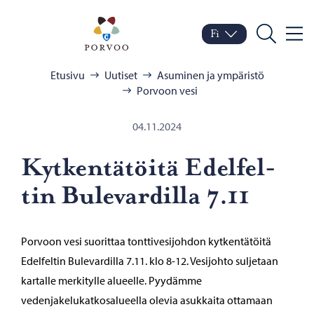
Siirry sisältöön
Porvoo – Siirry kotisivul
Fi
Valik
Vaihda kieltä
Nykyinen kieli: Suomi
Hae
Selaa:
Etusivu
Uutiset
Asuminen ja ympäristö
Porvoon vesi
04.11.2024
Kyt­ken­tä­töi­tä Edel­fel­
tin Bu­le­var­dil­la 7.11
Porvoon vesi suorittaa tonttivesijohdon kytkentätöitä
Edelfeltin Bulevardilla 7.11. klo 8-12. Vesijohto suljetaan
kartalle merkitylle alueelle. Pyydämme
vedenjakelukatkosalueella olevia asukkaita ottamaan