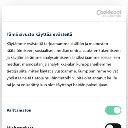
Porvoon vesi
-
07.07.2026
Rank­ka­sa­teet ovat ai­heut­ta­neet yli­vuo­to­ja
pump­paa­moil­la 4. – 5.7.2026
Tämä sivusto käyttää evästeitä
Käytämme evästeitä tarjoamamme sisällön ja mainosten
räätälöimiseen, sosiaalisen median ominaisuuksien tukemiseen
ja kävijämäärämme analysoimiseen. Lisäksi jaamme sosiaalisen
median, mainosalan ja analytiikka-alan kumppaneillemme
Porvoon vesi
-
02.07.2026
tietoja siitä, miten käytät sivustoamme. Kumppanimme voivat
yhdistää näitä tietoja muihin tietoihin, joita olet antanut heille
Ve­si­huol­to­työt Haik­koon­rin­ne 2 -​alueella
tai joita on kerätty, kun olet käyttänyt heidän palvelujaan.
ete­ne­vät
Suostumuksen
Välttämätön
valinta
Mieltymykset