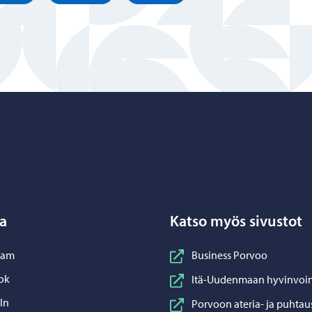
Porvoo – Siirry kotisivulle
a
Katso myös sivustot
nstagram
ram
Business Porvoo
acebook
ok
Itä-Uudenmaan hyvinvoin
inkedIn
In
Porvoon ateria- ja puhtau