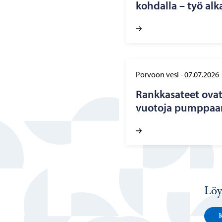
koh­dal­la – työ alk
Porvoon vesi
-
07.07.2026
Rank­ka­sa­teet ovat 
vuo­to­ja pump­paa­
Löy
K