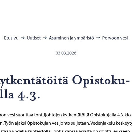
:
Etusivu
Uutiset
Asuminen ja ympäristö
Porvoon vesi
03.03.2026
t­ken­tä­töi­tä Opis­to­ku­
l­la 4.3.
on vesi suorittaa tonttijohtojen kytkentätöitä Opistokujalla 4.3. klo
n. Työn ajaksi Opistokujan vesijohto suljetaan. Vedenjakelu keskeyt
staan yhdellä kiinteistöllä, jonka kanssa asiasta on sovittu erikseen.