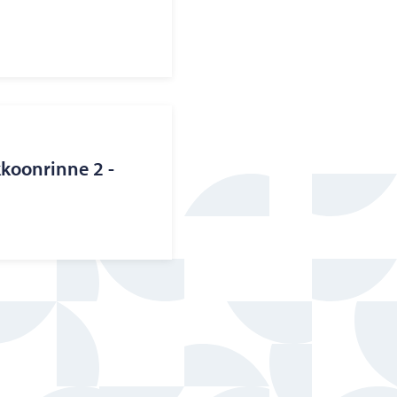
­koon­rin­ne 2 -​