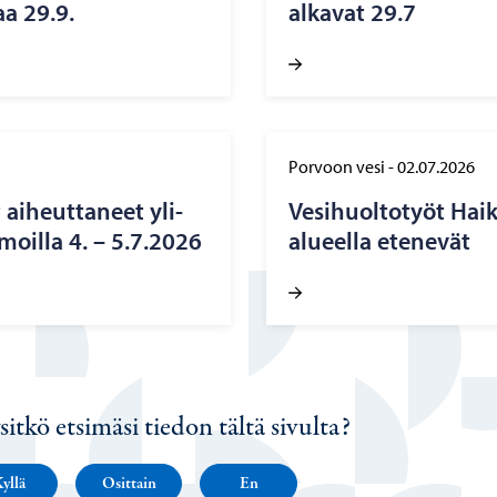
aa 29.9.
al­ka­vat 29.7
Porvoon vesi
-
02.07.2026
ai­heut­ta­neet yli­
Ve­si­huol­to­työt Haik
moil­la 4. – 5.7.2026
alueella ete­ne­vät
sitkö etsimäsi tiedon tältä sivulta?
yllä
Osittain
En