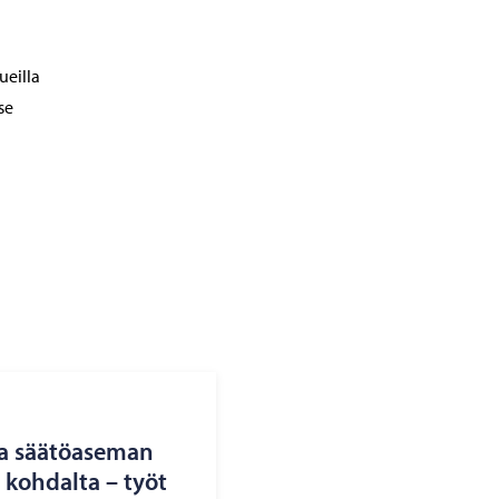
ueilla
se
a sää­tö­ase­man
koh­dal­ta – työt