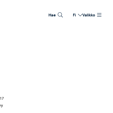
Hae
Fi
Valikko
Vaihda kieltä
Nykyinen kieli: Suomi
 17
yy