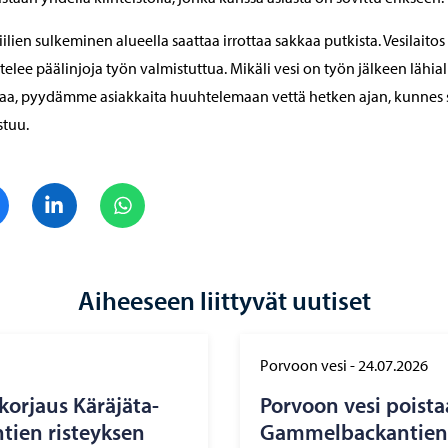
iilien sulkeminen alueella saattaa irrottaa sakkaa putkista. Vesilaitos
elee päälinjoja työn valmistuttua. Mikäli vesi on työn jälkeen lähial
a, pyydämme asiakkaita huuhtelemaan vettä hetken ajan, kunnes 
stuu.
Jaa Facebook
Jaa LinkedIn
Jaa WhatsApp
Aiheeseen liittyvät uutiset
Porvoon vesi
-
24.07.2026
 kor­jaus Kä­rä­jä­ta­
Por­voon vesi pois­ta
n­tien ris­teyk­sen
Gam­mel­bac­kan­tien 