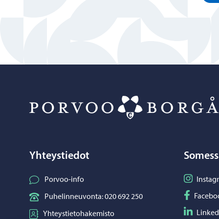
Yhteystiedot
Somess
Seuraa I
Porvoo-info
Instag
Seuraa F
Facebo
Puhelinneuvonta: 020 692 250
Seuraa L
Linked
Yhteystietohakemisto