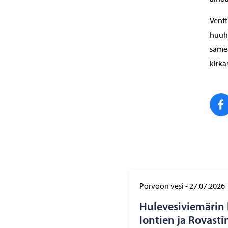
Ventt
huuht
samea
kirka
Porvoon vesi
-
27.07.2026
Hu­le­ve­si­vie­mä­rin
lon­tien ja Ro­vas­ti