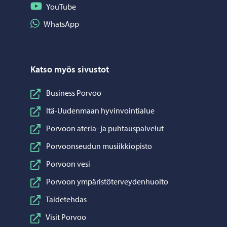
Seuraa YouTube
YouTube
Jaa WhatsApp
WhatsApp
Katso myös sivustot
Business Porvoo
Itä-Uudenmaan hyvinvointialue
Porvoon ateria- ja puhtauspalvelut
Porvoonseudun musiikkiopisto
Porvoon vesi
Porvoon ympäristöterveydenhuolto
Taidetehdas
Visit Porvoo