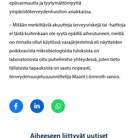
epävarmuutta ja tyytymättömyyttä
ympäristöterveydenhuollon asiakkaissa.
– Mitään merkittäviä akuutteja terveysriskejä tai -haittoja
ei tästä kuitenkaan ole syytä epäillä aiheutuneen, meillä
on rinnalla ollut käytössä varajärjestelmä eli näytteiden
poikkeavista mikrobiologisista tuloksista on
laboratoriosta oltu puhelimitse yhteydessä, joten tieto
tällaisista tapauksista on saatu nopeasti,
terveydensuojelusuunnittelija Maarit Lönnroth sanoo.
Jaa Facebook
Jaa LinkedIn
Jaa WhatsApp
Aiheeseen liittyvät uutiset