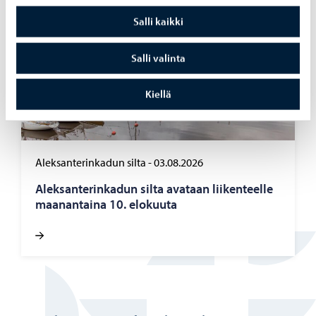
Salli kaikki
Salli valinta
Kiellä
Aleksanterinkadun silta
-
03.08.2026
Alek­san­te­rin­ka­dun silta ava­taan lii­ken­teel­le
maa­nan­tai­na 10. elo­kuu­ta