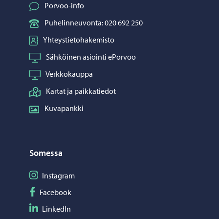
Porvoo-info
Puhelinneuvonta: 020 692 250
Yhteystietohakemisto
Sähköinen asiointi ePorvoo
Verkkokauppa
Kartat ja paikkatiedot
Kuvapankki
Somessa
Seuraa Instagram
Instagram
Seuraa Facebook
Facebook
Seuraa LinkedIn
LinkedIn