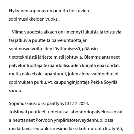
Nykyinen sopimus on purettu toistuvien
sopimusrikkeiden vuoksi.
– Viime vuodesta alkaen on ilmennyt lukuisia ja toistuvia
tai jatkuvia puutteita palveluntuottajan
sopimusvelvoitteiden täyttämisessä, pääosin
tietoteknisistä järjestelmistä johtuvia. Olemme antaneet
palveluntuottajalle mahdollisuuden korjata epäkohdat,
mutta näin ei ole tapahtunut, joten ainoa vaihtoehto oli
sopimuksen purku, vt. kaupunginjohtaja Pekka Söyrilä
sanoo.
Sopimuskausi olisi päättynyt 31.12.2024.
Toistuvat puutteet tuotetuissa laboratoriopalvelussa ovat
aiheuttaneet Porvoon ympäristöterveydenhuollossa
merkittäviä seurauksia: esimerkiksi kohtuutonta lisätyötä,