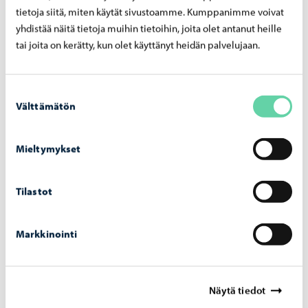
tietoja siitä, miten käytät sivustoamme. Kumppanimme voivat
yhdistää näitä tietoja muihin tietoihin, joita olet antanut heille
tai joita on kerätty, kun olet käyttänyt heidän palvelujaan.
Suostumuksen
Välttämätön
valinta
Mieltymykset
Opetus ja koulutus
-
03.08.2026
Op­pi­las­ko­nei­den verk­ko­tur­val­li­suut­ta vah­
Tilastot
vis­te­taan hait­ta­si­vus­to­jen la­taa­mi­sen es­tä­
väl­lä pal­ve­lul­la
Markkinointi
Näytä tiedot