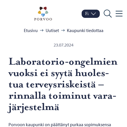
Siirry sisältöön
Porvoo – Siirry kotisivul
Fi
Valik
Vaihda kieltä
Nykyinen kieli: Suomi
Hae
Selaa:
Etusivu
Uutiset
Kaupunki tiedottaa
23.07.2024
Laboratorio-​ongelmien
vuok­si ei syytä huo­les­
tua ter­veys­ris­keis­tä –
rin­nal­la toi­mi­nut va­ra­
jär­jes­tel­mä
Porvoon kaupunki on päättänyt purkaa sopimuksensa