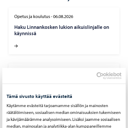
Opetus ja koulutus
-
06.08.2026
Haku Lin­nan­kos­ken lu­kion ai­kuis­lin­jal­le on
käyn­nis­sä
Asuminen ja ympäristö
-
05.08.2026
Hu­le­ve­si­mak­su­jen las­ku­tus alkaa syys­kuus­sa
– mak­su­pe­rus­tei­ta on uu­dis­tet­tu vuo­del­le
2026
Tämä sivusto käyttää evästeitä
Käytämme evästeitä tarjoamamme sisällön ja mainosten
räätälöimiseen, sosiaalisen median ominaisuuksien tukemiseen
ja kävijämäärämme analysoimiseen. Lisäksi jaamme sosiaalisen
median, mainosalan ja analytiikka-alan kumppaneillemme