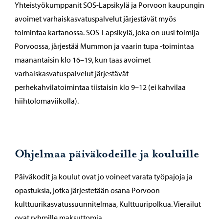
Yhteistyökumppanit SOS-Lapsikylä ja Porvoon kaupungin
avoimet varhaiskasvatuspalvelut järjestävät myös
toimintaa kartanossa. SOS-Lapsikylä, joka on uusi toimija
Porvoossa, järjestää Mummon ja vaarin tupa -toimintaa
maanantaisin klo 16–19, kun taas avoimet
varhaiskasvatuspalvelut järjestävät
perhekahvilatoimintaa tiistaisin klo 9–12 (ei kahvilaa
hiihtolomaviikolla).
Ohjelmaa päiväkodeille ja kouluille
Päiväkodit ja koulut ovat jo voineet varata työpajoja ja
opastuksia, jotka järjestetään osana Porvoon
kulttuurikasvatussuunnitelmaa, Kulttuuripolkua. Vierailut
ovat ryhmille maksuttomia.