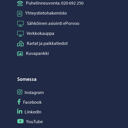
Puhelinneuvonta: 020 692 250
Yhteystietohakemisto
Sähköinen asiointi ePorvoo
Verkkokauppa
Kartat ja paikkatiedot
Kuvapankki
Somessa
Seuraa Instagram
Instagram
Seuraa Facebook
Facebook
Seuraa LinkedIn
LinkedIn
Seuraa YouTube
YouTube