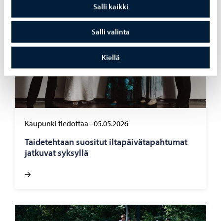
Salli kaikki
Salli valinta
Kiellä
Kaupunki tiedottaa
-
05.05.2026
Tai­de­teh­taan suo­si­tut il­ta­päi­vä­ta­pah­tu­mat
jat­ku­vat syk­syl­lä