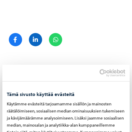
Jaa Facebook
Jaa LinkedIn
Jaa WhatsApp
Aiheeseen liittyvät uutiset
Kulttuuri
-
15.06.2026
Tämä sivusto käyttää evästeitä
Ru­ne­berg Ju­nior -​lastenkirjallisuuspalkinnon
Käytämme evästeitä tarjoamamme sisällön ja mainosten
esi­raa­ti aloit­taa työn­sä ja ottaa vas­taan kir­jo­
ja ar­vioi­ta­vak­si
räätälöimiseen, sosiaalisen median ominaisuuksien tukemiseen
ja kävijämäärämme analysoimiseen. Lisäksi jaamme sosiaalisen
median, mainosalan ja analytiikka-alan kumppaneillemme
tietoja siitä, miten käytät sivustoamme. Kumppanimme voivat