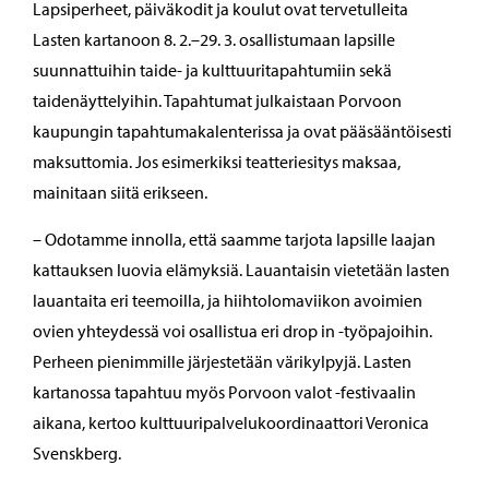
Lapsiperheet, päiväkodit ja koulut ovat tervetulleita
Lasten kartanoon 8. 2.–29. 3. osallistumaan lapsille
suunnattuihin taide- ja kulttuuritapahtumiin sekä
taidenäyttelyihin. Tapahtumat julkaistaan Porvoon
kaupungin tapahtumakalenterissa ja ovat pääsääntöisesti
maksuttomia. Jos esimerkiksi teatteriesitys maksaa,
mainitaan siitä erikseen.
– Odotamme innolla, että saamme tarjota lapsille laajan
kattauksen luovia elämyksiä. Lauantaisin vietetään lasten
lauantaita eri teemoilla, ja hiihtolomaviikon avoimien
ovien yhteydessä voi osallistua eri drop in -työpajoihin.
Perheen pienimmille järjestetään värikylpyjä. Lasten
kartanossa tapahtuu myös Porvoon valot -festivaalin
aikana, kertoo kulttuuripalvelukoordinaattori Veronica
Svenskberg.