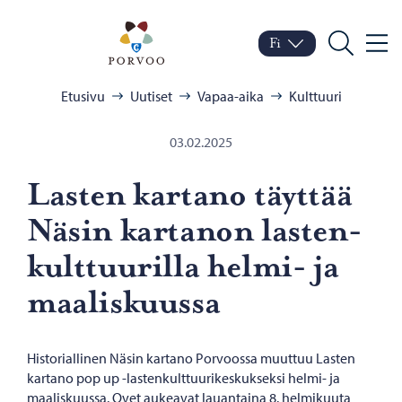
Siirry sisältöön
Porvoo – Siirry kotisivul
Fi
Valik
Vaihda kieltä
Nykyinen kieli: Suomi
Hae
Selaa:
Etusivu
Uutiset
Vapaa-aika
Kulttuuri
03.02.2025
Las­ten kar­ta­no täyt­tää
Näsin kar­ta­non las­ten­
kult­tuu­ril­la helmi-​ ja
maa­lis­kuus­sa
Historiallinen Näsin kartano Porvoossa muuttuu Lasten
kartano pop up -lastenkulttuurikeskukseksi helmi- ja
maaliskuussa. Ovet aukeavat lauantaina 8. helmikuuta