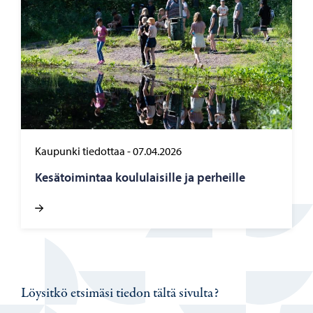
Kaupunki tiedottaa
-
07.04.2026
Ke­sä­toi­min­taa kou­lu­lai­sil­le ja per­heil­le
Löysitkö etsimäsi tiedon tältä sivulta?