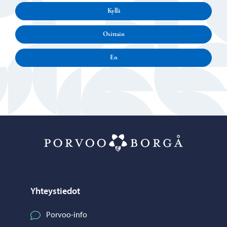
Kyllä
Osittain
En
Porvoo – Siirr
Yhteystiedot
Porvoo-info