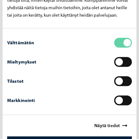
yhdistää näitä tietoja muihin tietoihin, joita olet antanut heille
tai joita on kerätty, kun olet käyttänyt heidän palvelujaan.
Suostumuksen
Välttämätön
valinta
Mieltymykset
Tilastot
Kaupunki tiedottaa
-
25.05.2026
Fo­to­gra­fis­ka tuo Simen Johan -​näyttelyn Por­
Markkinointi
voon Tai­de­teh­taal­le
Näytä tiedot