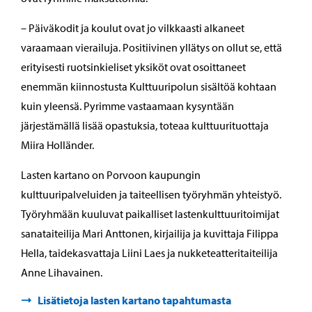
– Päiväkodit ja koulut ovat jo vilkkaasti alkaneet
varaamaan vierailuja. Positiivinen yllätys on ollut se, että
erityisesti ruotsinkieliset yksiköt ovat osoittaneet
enemmän kiinnostusta Kulttuuripolun sisältöä kohtaan
kuin yleensä. Pyrimme vastaamaan kysyntään
järjestämällä lisää opastuksia, toteaa kulttuurituottaja
Miira Holländer.
Lasten kartano on Porvoon kaupungin
kulttuuripalveluiden ja taiteellisen työryhmän yhteistyö.
Työryhmään kuuluvat paikalliset lastenkulttuuritoimijat
sanataiteilija Mari Anttonen, kirjailija ja kuvittaja Filippa
Hella, taidekasvattaja Liini Laes ja nukketeatteritaiteilija
Anne Lihavainen.
Lisätietoja lasten kartano tapahtumasta