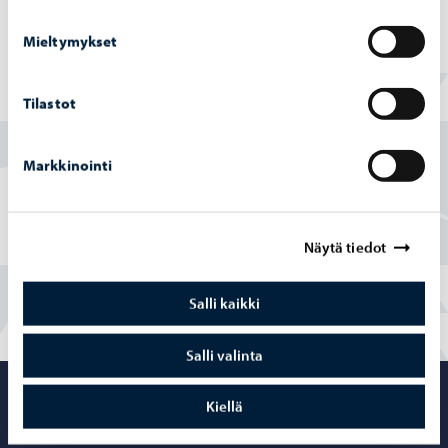
Mieltymykset
Löysitkö etsimäsi tiedon tältä sivulta?
Tilastot
Kyllä
Markkinointi
Osittain
Näytä tiedot
En
Salli kaikki
Salli valinta
Porvoo – Siirr
Kiellä