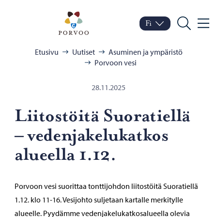
Siirry sisältöön
Porvoo – Siirry kotisivul
Fi
Valik
Vaihda kieltä
Nykyinen kieli: Suomi
Hae
Selaa:
Etusivu
Uutiset
Asuminen ja ympäristö
Porvoon vesi
28.11.2025
Lii­tos­töi­tä Suo­ra­tiel­lä
– ve­den­ja­ke­lu­kat­kos
alu­eel­la 1.12.
Porvoon vesi suorittaa tonttijohdon liitostöitä Suoratiellä
1.12. klo 11-16. Vesijohto suljetaan kartalle merkitylle
alueelle. Pyydämme vedenjakelukatkosalueella olevia