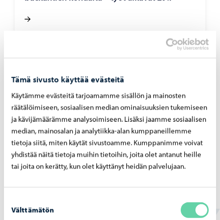
Porvoon vesi
-
07.07.2026
Tämä sivusto käyttää evästeitä
Rank­ka­sa­teet ovat ai­heut­ta­neet yli­vuo­to­ja
pump­paa­moil­la 4. – 5.7.2026
Käytämme evästeitä tarjoamamme sisällön ja mainosten
räätälöimiseen, sosiaalisen median ominaisuuksien tukemiseen
ja kävijämäärämme analysoimiseen. Lisäksi jaamme sosiaalisen
median, mainosalan ja analytiikka-alan kumppaneillemme
tietoja siitä, miten käytät sivustoamme. Kumppanimme voivat
yhdistää näitä tietoja muihin tietoihin, joita olet antanut heille
Porvoon vesi
-
02.07.2026
tai joita on kerätty, kun olet käyttänyt heidän palvelujaan.
Ve­si­huol­to­työt Haik­koon­rin­ne 2 -​alueella
ete­ne­vät
Suostumuksen
Välttämätön
valinta