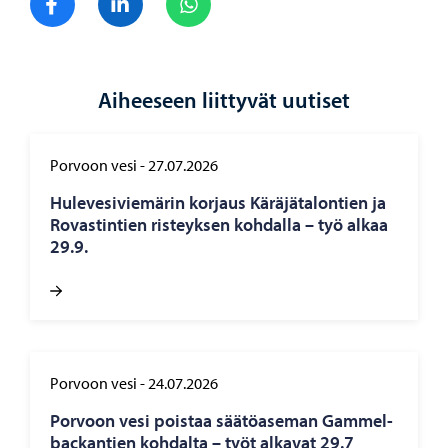
Aiheeseen liittyvät uutiset
Porvoon vesi
-
27.07.2026
Hu­le­ve­si­vie­mä­rin kor­jaus Kä­rä­jä­ta­lon­tien ja
Ro­vas­tin­tien ris­teyk­sen koh­dal­la – työ alkaa
29.9.
Porvoon vesi
-
24.07.2026
Por­voon vesi pois­taa sää­tö­ase­man Gam­mel­
bac­kan­tien koh­dal­ta – työt al­ka­vat 29.7