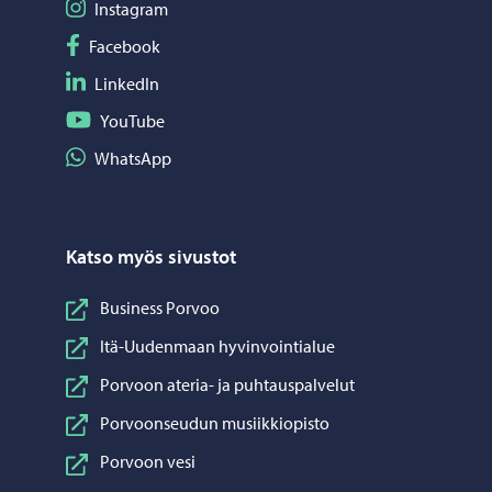
Seuraa Instagram
Instagram
Seuraa Facebook
Facebook
Seuraa LinkedIn
LinkedIn
Seuraa YouTube
YouTube
Jaa WhatsApp
WhatsApp
Katso myös sivustot
Business Porvoo
Itä-Uudenmaan hyvinvointialue
Porvoon ateria- ja puhtauspalvelut
Porvoonseudun musiikkiopisto
Porvoon vesi