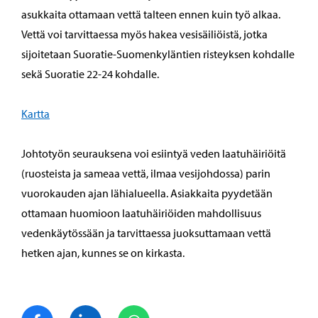
asukkaita ottamaan vettä talteen ennen kuin työ alkaa.
Vettä voi tarvittaessa myös hakea vesisäiliöistä, jotka
sijoitetaan Suoratie-Suomenkyläntien risteyksen kohdalle
sekä Suoratie 22-24 kohdalle.
Kartta
Johtotyön seurauksena voi esiintyä veden laatuhäiriöitä
(ruosteista ja sameaa vettä, ilmaa vesijohdossa) parin
vuorokauden ajan lähialueella. Asiakkaita pyydetään
ottamaan huomioon laatuhäiriöiden mahdollisuus
vedenkäytössään ja tarvittaessa juoksuttamaan vettä
hetken ajan, kunnes se on kirkasta.
Jaa Facebook
Jaa LinkedIn
Jaa WhatsApp