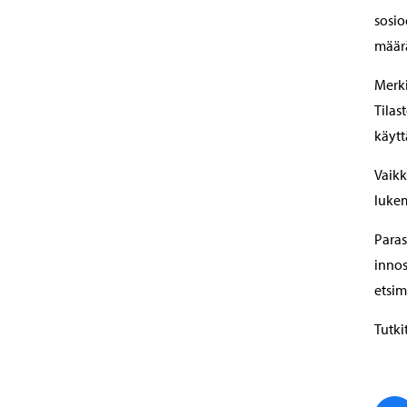
sosio
määrä
Merki
Tilas
käytt
Vaikk
lukem
Paras
innos
etsim
Tutki