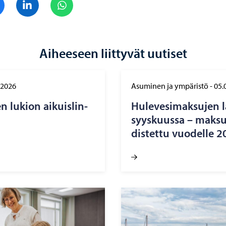
Aiheeseen liittyvät uutiset
.2026
Asuminen ja ympäristö
-
05.
 lu­kion ai­kuis­lin­
Hu­le­ve­si­mak­su­jen 
syys­kuus­sa – mak­su­
dis­tet­tu vuo­del­le 