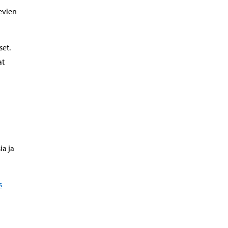
evien
set.
at
a ja
s