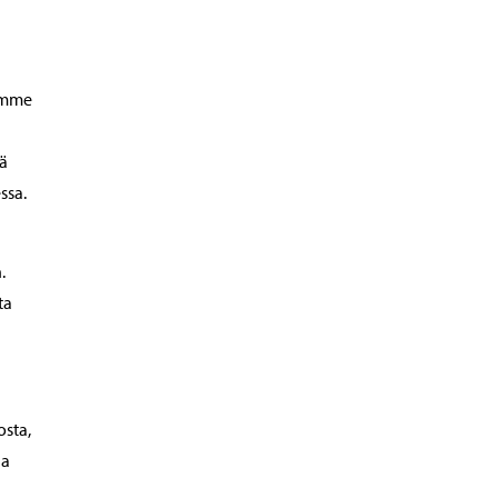
oimme
lä
ssa.
.
ta
osta,
ja