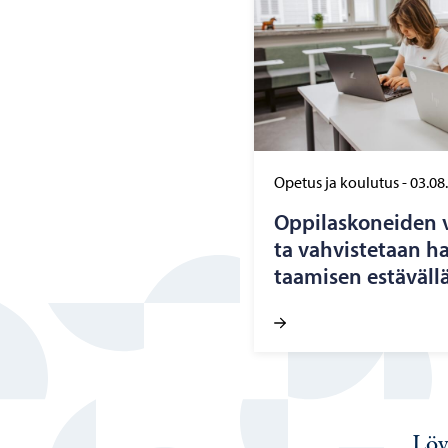
Opetus ja koulutus
-
03.08
Op­pi­las­ko­nei­den v
ta vah­vis­te­taan hai
taa­mi­sen es­tä­väl­lä
Löy