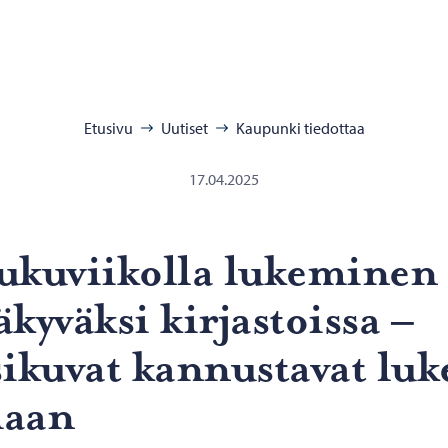
:
Etusivu
Uutiset
Kaupunki tiedottaa
17.04.2025
­ku­vii­kol­la lu­ke­mi­nen
­ky­väk­si kir­jas­tois­sa –
i­ku­vat kan­nus­ta­vat lu­k
aan