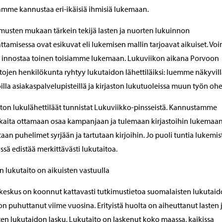
mme kannustaa eri-ikäisiä ihmisiä lukemaan.
musten mukaan tärkein tekijä lasten ja nuorten lukuinnon
ttamisessa ovat esikuvat eli lukemisen mallin tarjoavat aikuiset. V
 innostaa toinen toisiamme lukemaan. Lukuviikon aikana Porvoon
stojen henkilökunta ryhtyy lukutaidon lähettiläiksi: luemme näkyvil
illa asiakaspalvelupisteillä ja kirjaston lukutuoleissa muun työn ohe
ston lukulähettiläät tunnistat Lukuviikko-pinsseistä. Kannustamme
kaita ottamaan osaa kampanjaan ja tulemaan kirjastoihin lukemaan
taan puhelimet syrjään ja tartutaan kirjoihin. Jo puoli tuntia lukemis
ssä edistää merkittävästi lukutaitoa.
n lukutaito on aikuisten vastuulla
eskus on koonnut kattavasti tutkimustietoa suomalaisten lukutaid
on puhuttanut viime vuosina. Erityistä huolta on aiheuttanut lasten 
en lukutaidon lasku. Lukutaito on laskenut koko maassa, kaikissa