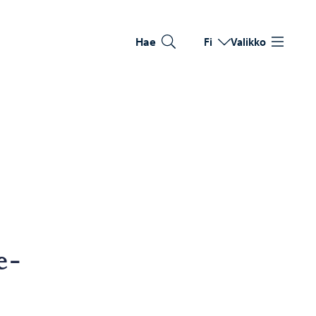
Hae
Fi
Valikko
Vaihda kieltä
Nykyinen kieli: Suomi
e­