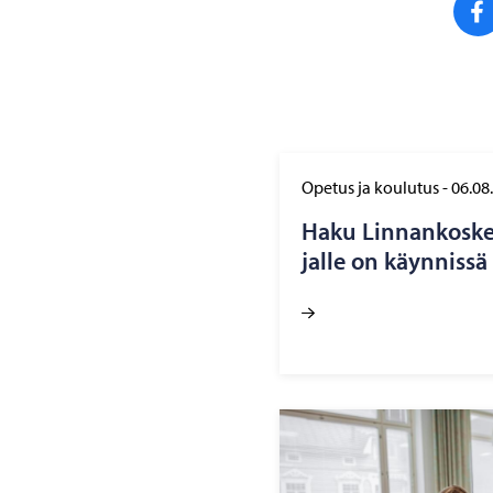
Opetus ja koulutus
-
06.08
Haku Lin­nan­kos­ken
jal­le on käyn­nis­sä