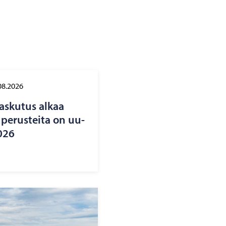
08.2026
las­ku­tus alkaa
pe­rus­tei­ta on uu­
2026