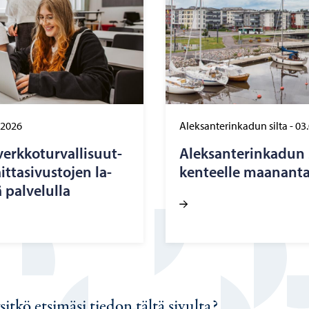
.2026
Aleksanterinkadun silta
-
03
erk­ko­tur­val­li­suut­
Alek­san­te­rin­ka­dun 
t­ta­si­vus­to­jen la­
ken­teel­le maa­nan­ta
 pal­ve­lul­la
sitkö etsimäsi tiedon tältä sivulta?