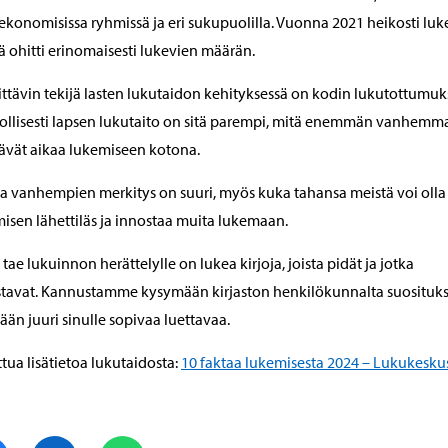
ekonomisissa ryhmissä ja eri sukupuolilla. Vuonna 2021 heikosti luk
 ohitti erinomaisesti lukevien määrän.
ttävin tekijä lasten lukutaidon kehityksessä on kodin lukutottumuk
tollisesti lapsen lukutaito on sitä parempi, mitä enemmän vanhemm
ävät aikaa lukemiseen kotona.
a vanhempien merkitys on suuri, myös kuka tahansa meistä voi olla
isen lähettiläs ja innostaa muita lukemaan.
 tae lukuinnon herättelylle on lukea kirjoja, joista pidät ja jotka
tavat. Kannustamme kysymään kirjaston henkilökunnalta suosituksi
ään juuri sinulle sopivaa luettavaa.
ttua lisätietoa lukutaidosta:
10 faktaa lukemisesta 2024 – Lukukesku
Jaa Facebook
Jaa LinkedIn
Jaa WhatsApp