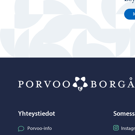
K
Yhteystiedot
Somess
Seuraa I
Porvoo-info
Instag