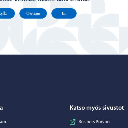
yllä
Osittain
En
Porvoo – Siirry kotisivulle
a
Katso myös sivustot
nstagram
ram
Business Porvoo