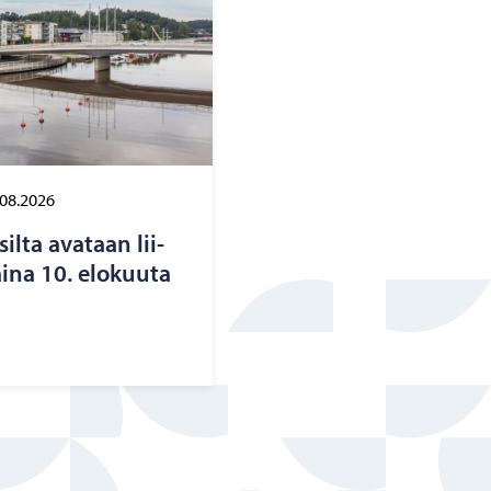
.08.2026
silta ava­taan lii­
i­na 10. elo­kuu­ta