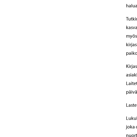
halua
Tutki
kasva
myös
kirja
paiko
Kirja
asiak
Laite
päivä
Laste
Lukuk
joka 
nuort