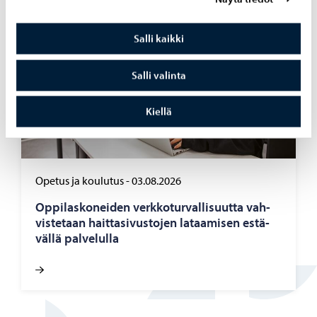
Salli kaikki
Salli valinta
Kiellä
Opetus ja koulutus
-
03.08.2026
Op­pi­las­ko­nei­den verk­ko­tur­val­li­suut­ta vah­
vis­te­taan hait­ta­si­vus­to­jen la­taa­mi­sen es­tä­
väl­lä pal­ve­lul­la