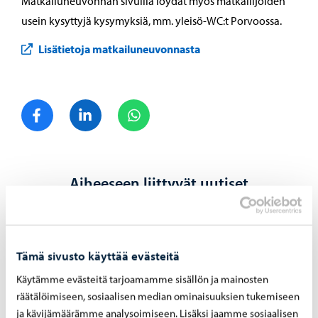
Matkailuneuvonnan sivuilla löydät myös matkailijoiden
usein kysyttyjä kysymyksiä, mm. yleisö-WC:t Porvoossa.
Lisätietoja matkailuneuvonnasta
Jaa Facebook
Jaa LinkedIn
Jaa WhatsApp
Aiheeseen liittyvät uutiset
Kaupunki tiedottaa
-
07.08.2026
Kump­pa­nuus­ha­ku auki jo elo­kuus­sa – uu­te­
Tämä sivusto käyttää evästeitä
na muo­to­na yl­lä­pi­to­kump­pa­nuus
Käytämme evästeitä tarjoamamme sisällön ja mainosten
räätälöimiseen, sosiaalisen median ominaisuuksien tukemiseen
ja kävijämäärämme analysoimiseen. Lisäksi jaamme sosiaalisen