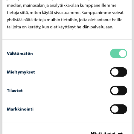
median, mainosalan ja analytiikka-alan kumppaneillemme
tietoja siitä, miten käytät sivustoamme. Kumppanimme voivat
yhdistää näitä tietoja muihin tietoihin, joita olet antanut heille
Opetus ja koulutus
-
06.08.2026
tai joita on kerätty, kun olet käyttänyt heidän palvelujaan.
Haku Lin­nan­kos­ken lu­kion ai­kuis­lin­jal­le on
käyn­nis­sä
Suostumuksen
Välttämätön
valinta
Mieltymykset
Asuminen ja ympäristö
-
05.08.2026
Tilastot
Hu­le­ve­si­mak­su­jen las­ku­tus alkaa syys­kuus­sa
– mak­su­pe­rus­tei­ta on uu­dis­tet­tu vuo­del­le
2026
Markkinointi
Näytä tiedot