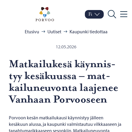
Siirry sisältöön
Porvoo – Siirry kotisivul
Fi
Valik
Vaihda kieltä
Nykyinen kieli: Suomi
Hae
Selaa:
Etusivu
Uutiset
Kaupunki tiedottaa
12.05.2026
Mat­kai­lu­ke­sä käyn­nis­
tyy ke­sä­kuus­sa – mat­
kai­lu­neu­von­ta laa­je­nee
Van­haan Por­voo­seen
Porvoon kesän matkailukausi käynnistyy jälleen
kesäkuun alussa, ja kaupunki valmistautuu vilkkaaseen ja
tapahtumarikkaaseen sesonkiin. Matkailuneuvonta