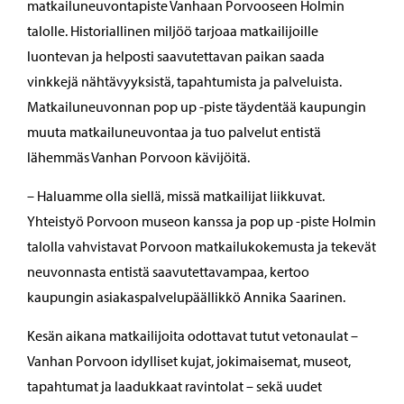
matkailuneuvontapiste Vanhaan Porvooseen Holmin
talolle. Historiallinen miljöö tarjoaa matkailijoille
luontevan ja helposti saavutettavan paikan saada
vinkkejä nähtävyyksistä, tapahtumista ja palveluista.
Matkailuneuvonnan pop up -piste täydentää kaupungin
muuta matkailuneuvontaa ja tuo palvelut entistä
lähemmäs Vanhan Porvoon kävijöitä.
– Haluamme olla siellä, missä matkailijat liikkuvat.
Yhteistyö Porvoon museon kanssa ja pop up -piste Holmin
talolla vahvistavat Porvoon matkailukokemusta ja tekevät
neuvonnasta entistä saavutettavampaa, kertoo
kaupungin asiakaspalvelupäällikkö Annika Saarinen.
Kesän aikana matkailijoita odottavat tutut vetonaulat –
Vanhan Porvoon idylliset kujat, jokimaisemat, museot,
tapahtumat ja laadukkaat ravintolat – sekä uudet