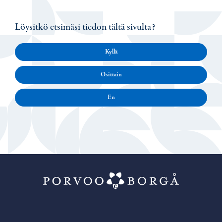
Löysitkö etsimäsi tiedon tältä sivulta?
Kyllä
Osittain
En
Porvoo – Siirr