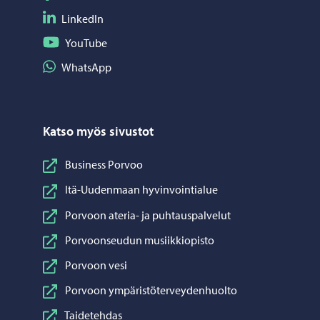
Seuraa LinkedIn
LinkedIn
Seuraa YouTube
YouTube
Jaa WhatsApp
WhatsApp
Katso myös sivustot
Business Porvoo
Itä-Uudenmaan hyvinvointialue
Porvoon ateria- ja puhtauspalvelut
Porvoonseudun musiikkiopisto
Porvoon vesi
Porvoon ympäristöterveydenhuolto
Taidetehdas