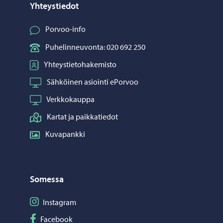
Yhteystiedot
Porvoo-info
Puhelinneuvonta: 020 692 250
Yhteystietohakemisto
Sähköinen asiointi ePorvoo
Verkkokauppa
Kartat ja paikkatiedot
Kuvapankki
Somessa
Seuraa Instagram
Instagram
Seuraa Facebook
Facebook