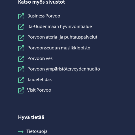
Katso myös sivustot
Business Porvoo
Itä-Uudenmaan hyvinvointialue
Porvoon ateria- ja puhtauspalvelut
Porvoonseudun musiikkiopisto
Porvoon vesi
Porvoon ympäristöterveydenhuolto
Taidetehdas
Visit Porvoo
Hyvä tietää
Tietosuoja