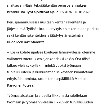
sijaitsevan Näsin tekojääkentän perusparannuksen
kesäkuussa. Työt ajoittuvat ajalle 1.6.2026–31.10.2026.
Perusparannuksessa uusitaan kentän rakenteita ja
järjestelmiä. Työhön kuuluu nykyisten rakenteiden purkua
sekä kentän rakenteiden ja jäädytysjärjestelmän
uudelleen rakentamista.
– Koska kohde sijaitsee koulujen läheisyydessä, olemme
valinneet toteutuksen ajankohdaksi kesän. Osa töistä
jatkuu vielä syksylläkin, minkä vuoksi työmaan
turvallisuuteen ja kulkureittien selkeyteen kiinnitetään
erityistä huomiota, katurakennuspäällikkö Markus
Karvonen toteaa.
Työmaa aidataan ja alueella liikkumista rajoitetaan
työmaan ja työmaan vieressä liikkuvien turvallisuuden