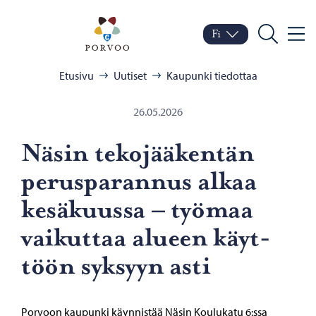
Siirry sisältöön
Porvoo – Siirry kotisivul
Fi
Valik
Vaihda kieltä
Nykyinen kieli: Suomi
Hae
Selaa:
Etusivu
Uutiset
Kaupunki tiedottaa
26.05.2026
Näsin te­ko­jää­ken­tän
pe­rus­pa­ran­nus alkaa
ke­sä­kuus­sa – työ­maa
vai­kut­taa alu­een käyt­
töön syk­syyn asti
Porvoon kaupunki käynnistää Näsin Koulukatu 6:ssa