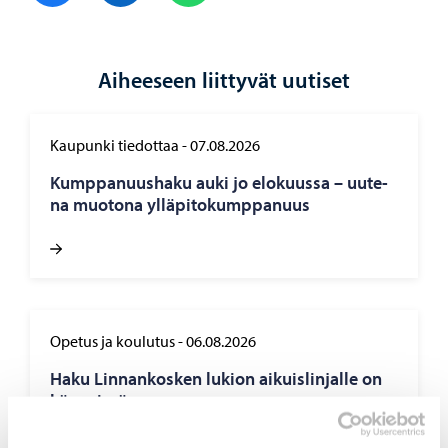
Aiheeseen liittyvät uutiset
Kaupunki tiedottaa
-
07.08.2026
Kump­pa­nuus­ha­ku auki jo elo­kuus­sa – uu­te­
na muo­to­na yl­lä­pi­to­kump­pa­nuus
Opetus ja koulutus
-
06.08.2026
Haku Lin­nan­kos­ken lu­kion ai­kuis­lin­jal­le on
käyn­nis­sä