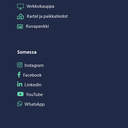
Verkkokauppa
Kartat ja paikkatiedot
Kuvapankki
Somessa
Seuraa Instagram
Instagram
Seuraa Facebook
Facebook
Seuraa LinkedIn
LinkedIn
Seuraa YouTube
YouTube
Jaa WhatsApp
WhatsApp