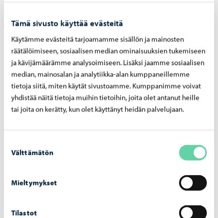
Tämä sivusto käyttää evästeitä
Käytämme evästeitä tarjoamamme sisällön ja mainosten
Asuminen ja ympäristö
-
05.08.2026
räätälöimiseen, sosiaalisen median ominaisuuksien tukemiseen
Hu­le­ve­si­mak­su­jen las­ku­tus alkaa syys­kuus­sa
ja kävijämäärämme analysoimiseen. Lisäksi jaamme sosiaalisen
– mak­su­pe­rus­tei­ta on uu­dis­tet­tu vuo­del­le
median, mainosalan ja analytiikka-alan kumppaneillemme
2026
tietoja siitä, miten käytät sivustoamme. Kumppanimme voivat
yhdistää näitä tietoja muihin tietoihin, joita olet antanut heille
tai joita on kerätty, kun olet käyttänyt heidän palvelujaan.
Suostumuksen
Välttämätön
valinta
Mieltymykset
Tilastot