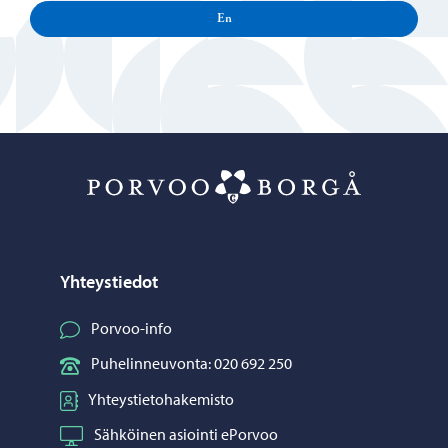
En
Porvoo – Siirr
Yhteystiedot
Porvoo-info
Puhelinneuvonta: 020 692 250
Yhteystietohakemisto
Sähköinen asiointi ePorvoo