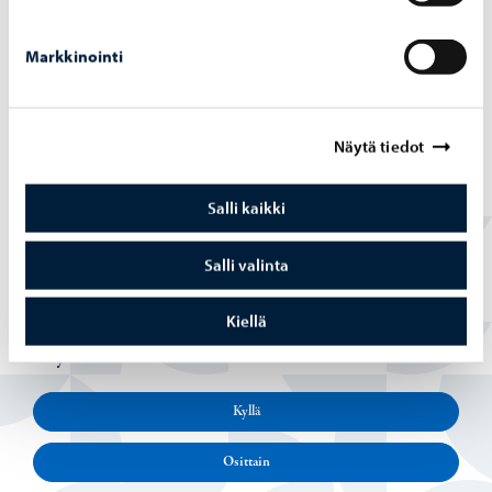
Markkinointi
Opetus ja koulutus
-
03.08.2026
Op­pi­las­ko­nei­den verk­ko­tur­val­li­suut­ta vah­
Näytä tiedot
vis­te­taan hait­ta­si­vus­to­jen la­taa­mi­sen es­tä­
väl­lä pal­ve­lul­la
Salli kaikki
Salli valinta
Kiellä
Löysitkö etsimäsi tiedon tältä sivulta?
Kyllä
Osittain