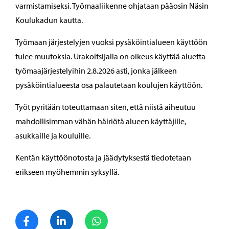
varmistamiseksi. Työmaaliikenne ohjataan pääosin Näsin
Koulukadun kautta.
Työmaan järjestelyjen vuoksi pysäköintialueen käyttöön
tulee muutoksia. Urakoitsijalla on oikeus käyttää aluetta
työmaajärjestelyihin 2.8.2026 asti, jonka jälkeen
pysäköintialueesta osa palautetaan koulujen käyttöön.
Työt pyritään toteuttamaan siten, että niistä aiheutuu
mahdollisimman vähän häiriötä alueen käyttäjille,
asukkaille ja kouluille.
Kentän käyttöönotosta ja jäädytyksestä tiedotetaan
erikseen myöhemmin syksyllä.
Jaa Facebook
Jaa LinkedIn
Jaa WhatsApp