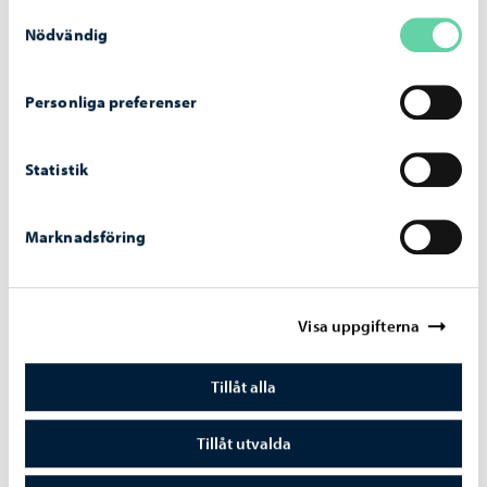
Samtyckesval
Nätverkssäkerheten för elevernas datorer
Nödvändig
stärks med en tjänst som blockerar skadliga
webbplatser
Personliga preferenser
Statistik
Marknadsföring
Visa uppgifterna
Tillåt alla
Tillåt utvalda
Alexandersgatans-bro
-
03.08.2026