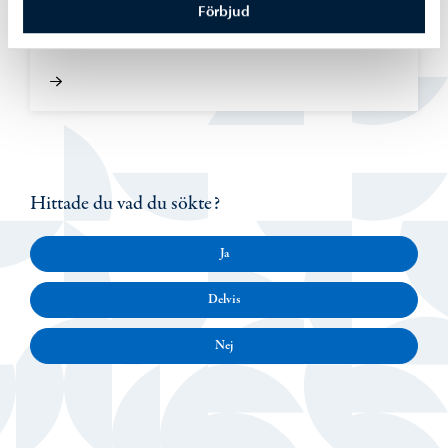
Förbjud
Alexandersgatans bro öppnas för trafik
måndagen den 10 augusti
Hittade du vad du sökte?
Ja
Delvis
Nej