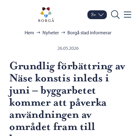
Hoppa till innehåll
Porvoo – Gå till startsid
Sv
Meny
Byt språk
Nuvarande språk: Sven
Sök
Bläddra:
Hem
Nyheter
Borgå stad informerar
26.05.2026
Grundlig förbättring av
Näse konstis inleds i
juni – byggarbetet
kommer att påverka
användningen av
området fram till