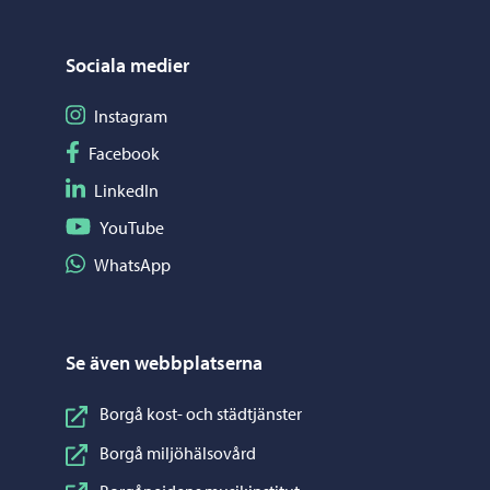
Sociala medier
Följ på Instagram
Instagram
Följ på Facebook
Facebook
Följ på LinkedIn
LinkedIn
Följ på YouTube
YouTube
Dela på WhatsApp
WhatsApp
Se även webbplatserna
Borgå kost- och städtjänster
Borgå miljöhälsovård