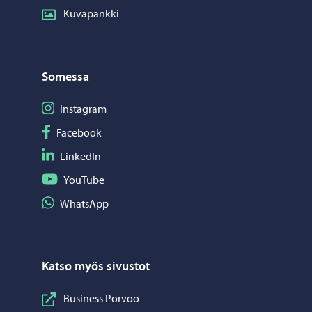
Kuvapankki
Somessa
Seuraa Instagram
Instagram
Seuraa Facebook
Facebook
Seuraa LinkedIn
LinkedIn
Seuraa YouTube
YouTube
Jaa WhatsApp
WhatsApp
Katso myös sivustot
Business Porvoo