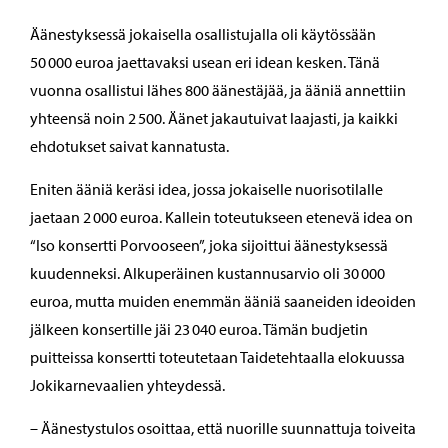
Äänestyksessä jokaisella osallistujalla oli käytössään
50 000 euroa jaettavaksi usean eri idean kesken. Tänä
vuonna osallistui lähes 800 äänestäjää, ja ääniä annettiin
yhteensä noin 2 500. Äänet jakautuivat laajasti, ja kaikki
ehdotukset saivat kannatusta.
Eniten ääniä keräsi idea, jossa jokaiselle nuorisotilalle
jaetaan 2 000 euroa. Kallein toteutukseen etenevä idea on
“Iso konsertti Porvooseen”, joka sijoittui äänestyksessä
kuudenneksi. Alkuperäinen kustannusarvio oli 30 000
euroa, mutta muiden enemmän ääniä saaneiden ideoiden
jälkeen konsertille jäi 23 040 euroa. Tämän budjetin
puitteissa konsertti toteutetaan Taidetehtaalla elokuussa
Jokikarnevaalien yhteydessä.
– Äänestystulos osoittaa, että nuorille suunnattuja toiveita