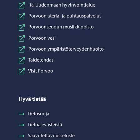
Itä-Uudenmaan hyvinvointialue
Porvoon ateria- ja puhtauspalvelut
Porvoonseudun musiikkiopisto
Porvoon vesi
Porvoon ympäristöterveydenhuolto
Taidetehdas
Visit Porvoo
Hyvä tietää
Tietosuoja
Tietoa evästeistä
Saavutettavuusseloste