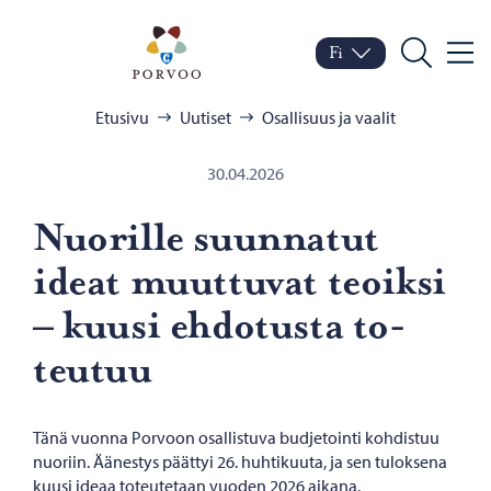
Siirry sisältöön
Porvoo – Siirry kotisivul
Fi
Valik
Vaihda kieltä
Nykyinen kieli: Suomi
Hae
Selaa:
Etusivu
Uutiset
Osallisuus ja vaalit
30.04.2026
Nuo­ril­le suun­na­tut
ideat muut­tu­vat teoik­si
– kuusi eh­do­tus­ta to­
teu­tuu
Tänä vuonna Porvoon osallistuva budjetointi kohdistuu
nuoriin. Äänestys päättyi 26. huhtikuuta, ja sen tuloksena
kuusi ideaa toteutetaan vuoden 2026 aikana.