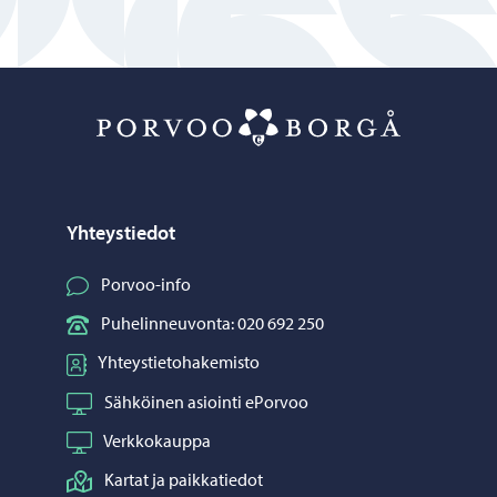
Porvoo – Siirr
Yhteystiedot
Porvoo-info
Puhelinneuvonta: 020 692 250
Yhteystietohakemisto
Sähköinen asiointi ePorvoo
Verkkokauppa
Kartat ja paikkatiedot