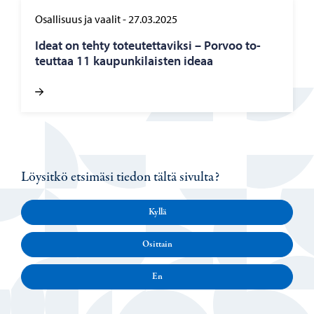
Osallisuus ja vaalit
-
27.03.2025
Ideat on tehty to­teu­tet­ta­vik­si – Por­voo to­
teut­taa 11 kau­pun­ki­lais­ten ideaa
Löysitkö etsimäsi tiedon tältä sivulta?
Kyllä
Osittain
En