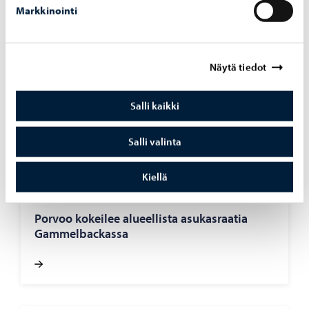
Markkinointi
Nuoret
-
17.11.2025
Näytä tiedot
Ideat on tehty to­teu­tet­ta­vik­si – ensi vuon­na
kes­ki­ty­tään nuo­riin
Salli kaikki
Salli valinta
Kiellä
Asuminen
-
07.10.2025
Por­voo ko­kei­lee alu­eel­lis­ta asu­kas­raa­tia
Gam­mel­bac­kas­sa