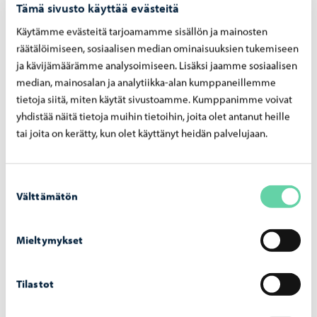
Tämä sivusto käyttää evästeitä
Käytämme evästeitä tarjoamamme sisällön ja mainosten
räätälöimiseen, sosiaalisen median ominaisuuksien tukemiseen
ja kävijämäärämme analysoimiseen. Lisäksi jaamme sosiaalisen
median, mainosalan ja analytiikka-alan kumppaneillemme
Kaupunki tiedottaa
-
10.04.2026
tietoja siitä, miten käytät sivustoamme. Kumppanimme voivat
Osal­lis­tu­van bud­je­toin­nin ää­nes­tys alkaa
yhdistää näitä tietoja muihin tietoihin, joita olet antanut heille
13.4.
tai joita on kerätty, kun olet käyttänyt heidän palvelujaan.
Suostumuksen
Välttämätön
valinta
Mieltymykset
Tilastot