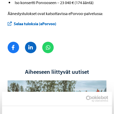
Iso konsertti Porvooseen – 23 040 € (174 ääntä)
Äänestystulokset ovat katsottavissa ePorvoo-palvelussa:
Selaa tuloksia (ePorvoo)
Jaa Facebook
Jaa LinkedIn
Jaa WhatsApp
Aiheeseen liittyvät uutiset