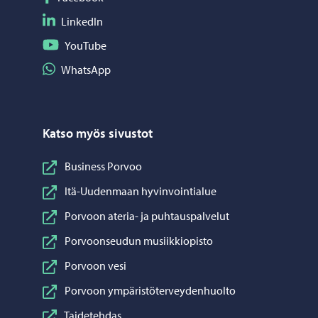
Seuraa LinkedIn
LinkedIn
Seuraa YouTube
YouTube
Jaa WhatsApp
WhatsApp
Katso myös sivustot
Business Porvoo
Itä-Uudenmaan hyvinvointialue
Porvoon ateria- ja puhtauspalvelut
Porvoonseudun musiikkiopisto
Porvoon vesi
Porvoon ympäristöterveydenhuolto
Taidetehdas