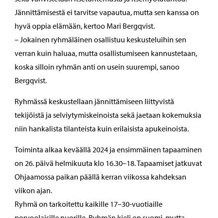
Jännittämisestä ei tarvitse vapautua, mutta sen kanssa on
hyvä oppia elämään, kertoo Mari Bergqvist.
– Jokainen ryhmäläinen osallistuu keskusteluihin sen
verran kuin haluaa, mutta osallistumiseen kannustetaan,
koska silloin ryhmän anti on usein suurempi, sanoo
Bergqvist.
Ryhmässä keskustellaan jännittämiseen liittyvistä
tekijöistä ja selviytymiskeinoista sekä jaetaan kokemuksia
niin hankalista tilanteista kuin erilaisista apukeinoista.
Toiminta alkaa keväällä 2024 ja ensimmäinen tapaaminen
on 26. päivä helmikuuta klo 16.30–18. Tapaamiset jatkuvat
Ohjaamossa paikan päällä kerran viikossa kahdeksan
viikon ajan.
Ryhmä on tarkoitettu kaikille 17–30-vuotiaille
porvoolaisille nuorille. Ryhmän kieli on suomi, mutta