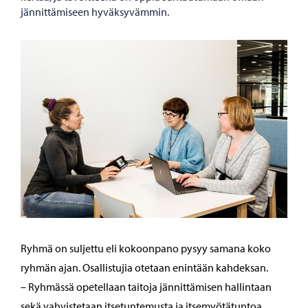
jännittämiseen hyväksyvämmin.
Ryhmä on suljettu eli kokoonpano pysyy samana koko
ryhmän ajan. Osallistujia otetaan enintään kahdeksan.
– Ryhmässä opetellaan taitoja jännittämisen hallintaan
sekä vahvistetaan itsetuntemusta ja itsemyötätuntoa.