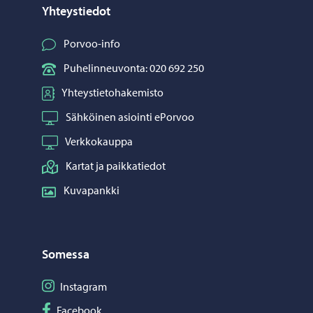
Yhteystiedot
Porvoo-info
Puhelinneuvonta: 020 692 250
Yhteystietohakemisto
Sähköinen asiointi ePorvoo
Verkkokauppa
Kartat ja paikkatiedot
Kuvapankki
Somessa
Seuraa Instagram
Instagram
Seuraa Facebook
Facebook