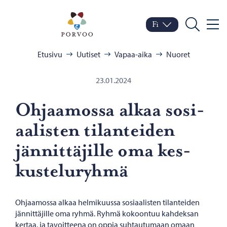
Siirry sisältöön
Porvoo – Siirry kotisivul
Fi
Valik
Vaihda kieltä
Nykyinen kieli: Suomi
Hae
Selaa:
Etusivu
Uutiset
Vapaa-aika
Nuoret
23.01.2024
Oh­jaa­mos­sa alkaa so­si­
aa­lis­ten ti­lan­tei­den
jän­nit­tä­jil­le oma kes­
kus­te­lu­ryh­mä
Ohjaamossa alkaa helmikuussa sosiaalisten tilanteiden
jännittäjille oma ryhmä. Ryhmä kokoontuu kahdeksan
kertaa, ja tavoitteena on oppia suhtautumaan omaan