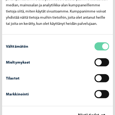
median, mainosalan ja analytiikka-alan kumppaneillemme
tietoja siitä, miten käytät sivustoamme. Kumppanimme voivat
yhdistää näitä tietoja muihin tietoihin, joita olet antanut heille
Nuoret
-
12.06.2026
tai joita on kerätty, kun olet käyttänyt heidän palvelujaan.
Por­vool­le myön­net­tiin uusi kah­den vuo­den
ser­ti­fi­kaat­ti nuo­ri­so­val­tuus­to­myön­tei­se­nä
Suostumuksen
kun­ta­na
Välttämätön
valinta
Mieltymykset
Tilastot
Markkinointi
Näytä tiedot