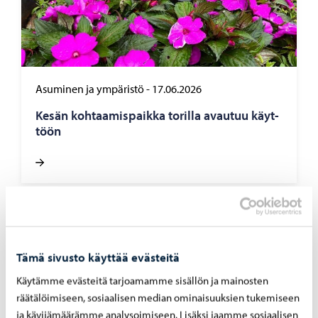
Asuminen ja ympäristö
-
17.06.2026
Kesän koh­taa­mis­paik­ka to­ril­la avau­tuu käyt­
töön
Tämä sivusto käyttää evästeitä
Käytämme evästeitä tarjoamamme sisällön ja mainosten
räätälöimiseen, sosiaalisen median ominaisuuksien tukemiseen
ja kävijämäärämme analysoimiseen. Lisäksi jaamme sosiaalisen