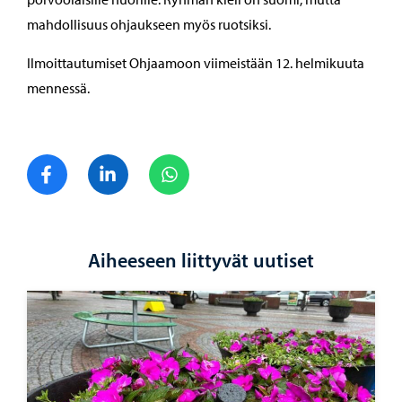
mahdollisuus ohjaukseen myös ruotsiksi.
Ilmoittautumiset Ohjaamoon viimeistään 12. helmikuuta
mennessä.
Jaa Facebook
Jaa LinkedIn
Jaa WhatsApp
Aiheeseen liittyvät uutiset