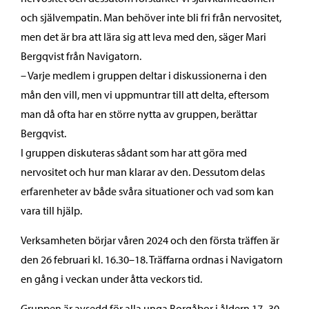
och självempatin. Man behöver inte bli fri från nervositet,
men det är bra att lära sig att leva med den, säger Mari
Bergqvist från Navigatorn.
– Varje medlem i gruppen deltar i diskussionerna i den
mån den vill, men vi uppmuntrar till att delta, eftersom
man då ofta har en större nytta av gruppen, berättar
Bergqvist.
I gruppen diskuteras sådant som har att göra med
nervositet och hur man klarar av den. Dessutom delas
erfarenheter av både svåra situationer och vad som kan
vara till hjälp.
Verksamheten börjar våren 2024 och den första träffen är
den 26 februari kl. 16.30–18. Träffarna ordnas i Navigatorn
en gång i veckan under åtta veckors tid.
Gruppen är avsedd för alla unga Borgåbor i åldern 17–30