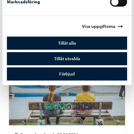
Marknadsföring
Boende och miljö
-
09.06.2026
En tillfällig mötesplats byggs på Borgå torg
Visa uppgifterna
inför sommaren
Tillåt alla
Tillåt utvalda
Förbjud