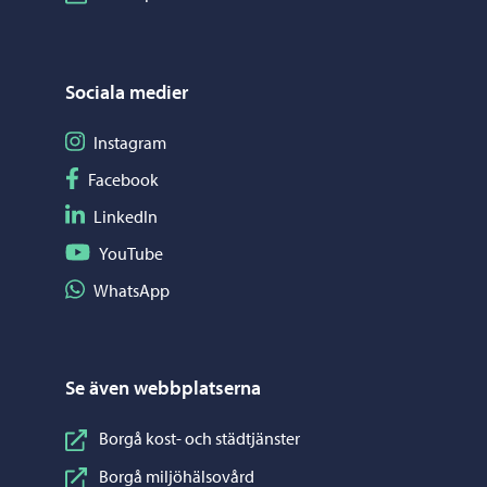
Sociala medier
Följ på Instagram
Instagram
Följ på Facebook
Facebook
Följ på LinkedIn
LinkedIn
Följ på YouTube
YouTube
Dela på WhatsApp
WhatsApp
Se även webbplatserna
Borgå kost- och städtjänster
Borgå miljöhälsovård