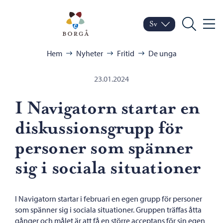
Hoppa till innehåll
Porvoo – Gå till startsid
Sv
Meny
Byt språk
Nuvarande språk: Sven
Sök
Bläddra:
Hem
Nyheter
Fritid
De unga
23.01.2024
I Navigatorn startar en
diskussionsgrupp för
personer som spänner
sig i sociala situationer
I Navigatorn startar i februari en egen grupp för personer
som spänner sig i sociala situationer. Gruppen träffas åtta
gånger och målet är att få en större acceptans för sin egen