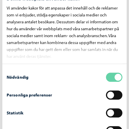
Vi använder kakor för att anpassa det innehåll och de reklamer
som vi erbjuder, stödja egenskaper i sociala medier och
De unga
-
12.06.2026
analysera antalet besökare. Dessutom delar vi information om
hur du använder vår webbplats med våra samarbetspartner på
Borgå har beviljats ett nytt tvåårigt certifikat
sociala medier samt inom reklam- och analysbranschen. Våra
som ungdomsfullmäktigevänlig kommun
samarbetspartner kan kombinera dessa uppgifter med andra
uppgifter som du har gett dem eller som har samlats in när du
har använt deras tjänster.
Samtyckesval
Nödvändig
Personliga preferenser
Statistik