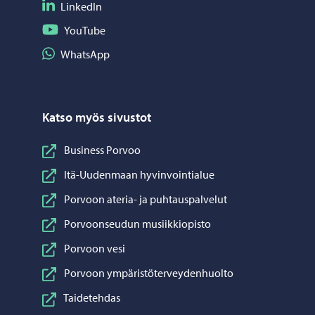
Seuraa LinkedIn
LinkedIn
Seuraa YouTube
YouTube
Jaa WhatsApp
WhatsApp
Katso myös sivustot
Business Porvoo
Itä-Uudenmaan hyvinvointialue
Porvoon ateria- ja puhtauspalvelut
Porvoonseudun musiikkiopisto
Porvoon vesi
Porvoon ympäristöterveydenhuolto
Taidetehdas