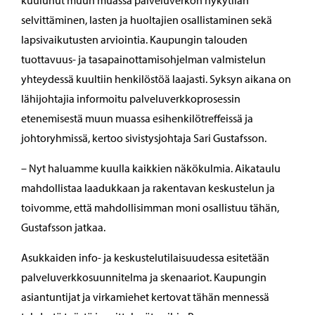
kuulunut muun muassa palveluverkon nykytilan
selvittäminen, lasten ja huoltajien osallistaminen sekä
lapsivaikutusten arviointia. Kaupungin talouden
tuottavuus- ja tasapainottamisohjelman valmistelun
yhteydessä kuultiin henkilöstöä laajasti. Syksyn aikana on
lähijohtajia informoitu palveluverkkoprosessin
etenemisestä muun muassa esihenkilötreffeissä ja
johtoryhmissä, kertoo sivistysjohtaja Sari Gustafsson.
– Nyt haluamme kuulla kaikkien näkökulmia. Aikataulu
mahdollistaa laadukkaan ja rakentavan keskustelun ja
toivomme, että mahdollisimman moni osallistuu tähän,
Gustafsson jatkaa.
Asukkaiden info- ja keskustelutilaisuudessa esitetään
palveluverkkosuunnitelma ja skenaariot. Kaupungin
asiantuntijat ja virkamiehet kertovat tähän mennessä