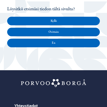
Löysitkö etsimäsi tiedon tältä sivulta?
Kyllä
Osittain
En
Porvoo – Siirr
Yhteystiedot