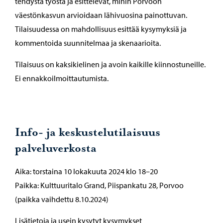
tehdystä työstä ja esittelevät, mihin Porvoon
väestönkasvun arvioidaan lähivuosina painottuvan.
Tilaisuudessa on mahdollisuus esittää kysymyksiä ja
kommentoida suunnitelmaa ja skenaarioita.
Tilaisuus on kaksikielinen ja avoin kaikille kiinnostuneille.
Ei ennakkoilmoittautumista.
Info- ja keskustelutilaisuus
palveluverkosta
Aika: torstaina 10 lokakuuta 2024 klo 18–20
Paikka: Kulttuuritalo Grand, Piispankatu 28, Porvoo
(paikka vaihdettu 8.10.2024)
Lisätietoja ja usein kysytyt kysymykset