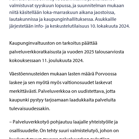
valmistuvat syyskuun lopussa, ja suunnitelman mukaan
niitä käsitellään loka-marraskuun aikana jaostoissa,
lautakunnissa ja kaupunginhallituksessa. Asukkaille
järjestetään info- ja keskustelutilaisuus 10. lokakuuta 2024.
Kaupunginvaltuuston on tarkoitus päättää
palveluverkkoratkaisusta ja vuoden 2025 talousarviosta
kokouksessaan 11. joulukuuta 2024.
Väestöennusteiden mukaan lasten määrä Porvoossa
laskee ja sen myötä myös valtionosuudet laskevat
merkittävästi. Palveluverkkoa on uudistettava, jotta
kaupunki pystyy tarjoamaan laadukkaita palveluita
tulevaisuudessakin.
– Palveluverkkotyö pohjautuu laajalle yhteistyölle ja
osallisuudelle. On tehty suuri valmistelutyö, johon on