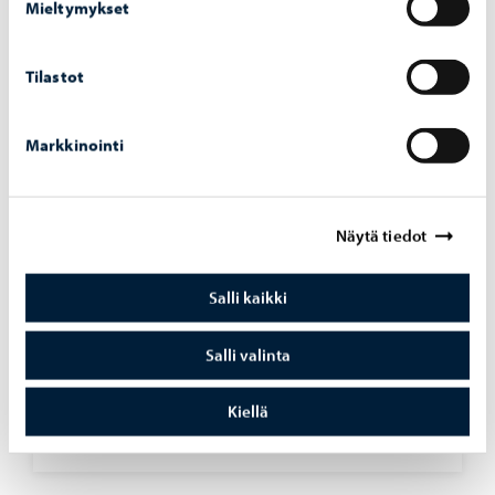
Mieltymykset
Tilastot
Markkinointi
Näytä tiedot
Salli kaikki
Opetus ja koulutus
-
10.06.2026
Salli valinta
Suo­men­kie­li­sen kou­lu­tus­jaos­ton ko­kous
9.6.2026
Kiellä