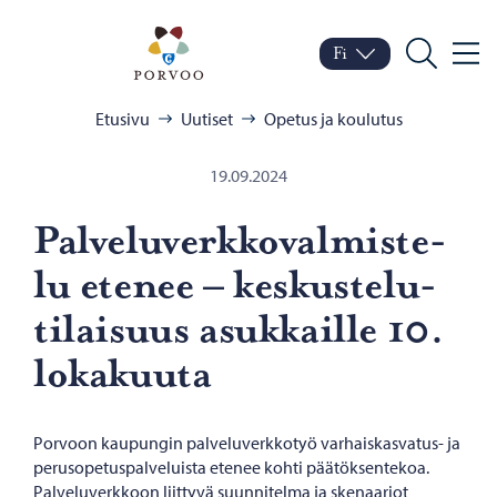
Siirry sisältöön
Porvoo – Siirry kotisivul
Fi
Valik
Vaihda kieltä
Nykyinen kieli: Suomi
Hae
Selaa:
Etusivu
Uutiset
Opetus ja koulutus
19.09.2024
Pal­ve­lu­verk­ko­val­mis­te­
lu ete­nee – kes­kus­te­lu­
ti­lai­suus asuk­kail­le 10.
lo­ka­kuu­ta
Porvoon kaupungin palveluverkkotyö varhaiskasvatus- ja
perusopetuspalveluista etenee kohti päätöksentekoa.
Palveluverkkoon liittyvä suunnitelma ja skenaariot