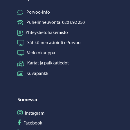
Porvoo-info
Puhelinneuvonta: 020 692 250
Yhteystietohakemisto
Sähköinen asiointi ePorvoo
Verkkokauppa
Kartat ja paikkatiedot
Kuvapankki
Somessa
Seuraa Instagram
Instagram
Seuraa Facebook
Facebook