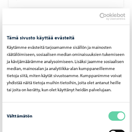
Tämä sivusto käyttää evästeitä
Käytämme evästeitä tarjoamamme sisällön ja mainosten
räätälöimiseen, sosiaalisen median ominaisuuksien tukemiseen
ja kävijämäärämme analysoimiseen. Lisäksi jaamme sosiaalisen
median, mainosalan ja analytiikka-alan kumppaneillemme
tietoja siitä, miten käytät sivustoamme. Kumppanimme voivat
yhdistää näitä tietoja muihin tietoihin, joita olet antanut heille
tai joita on kerätty, kun olet käyttänyt heidän palvelujaan.
Opetus ja koulutus
-
03.08.2026
Op­pi­las­ko­nei­den verk­ko­tur­val­li­suut­ta vah­
vis­te­taan hait­ta­si­vus­to­jen la­taa­mi­sen es­tä­
Suostumuksen
väl­lä pal­ve­lul­la
Välttämätön
valinta