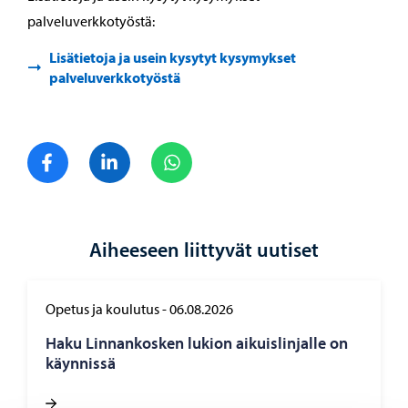
palveluverkkotyöstä:
Lisätietoja ja usein kysytyt kysymykset
palveluverkkotyöstä
Jaa Facebook
Jaa LinkedIn
Jaa WhatsApp
Aiheeseen liittyvät uutiset
Opetus ja koulutus
-
06.08.2026
Haku Lin­nan­kos­ken lu­kion ai­kuis­lin­jal­le on
käyn­nis­sä