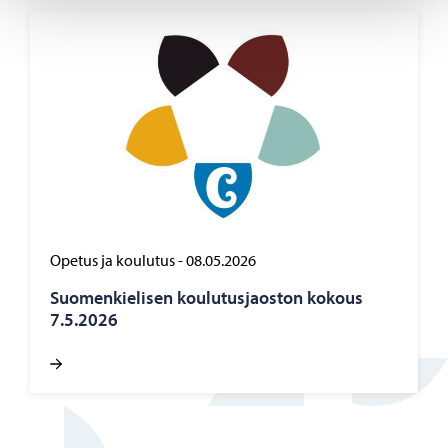
Opetus ja koulutus
-
08.05.2026
Suo­men­kie­li­sen kou­lu­tus­jaos­ton ko­kous
7.5.2026