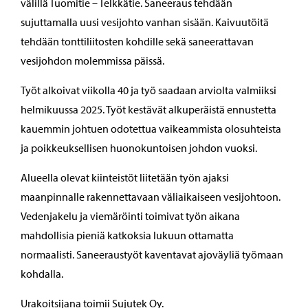
välillä Tuomitie – Telkkätie. Saneeraus tehdään
sujuttamalla uusi vesijohto vanhan sisään. Kaivuutöitä
tehdään tonttiliitosten kohdille sekä saneerattavan
vesijohdon molemmissa päissä.
Työt alkoivat viikolla 40 ja työ saadaan arviolta valmiiksi
helmikuussa 2025. Työt kestävät alkuperäistä ennustetta
kauemmin johtuen odotettua vaikeammista olosuhteista
ja poikkeuksellisen huonokuntoisen johdon vuoksi.
Alueella olevat kiinteistöt liitetään työn ajaksi
maanpinnalle rakennettavaan väliaikaiseen vesijohtoon.
Vedenjakelu ja viemäröinti toimivat työn aikana
mahdollisia pieniä katkoksia lukuun ottamatta
normaalisti. Saneeraustyöt kaventavat ajoväyliä työmaan
kohdalla.
Urakoitsijana toimii Sujutek Oy.