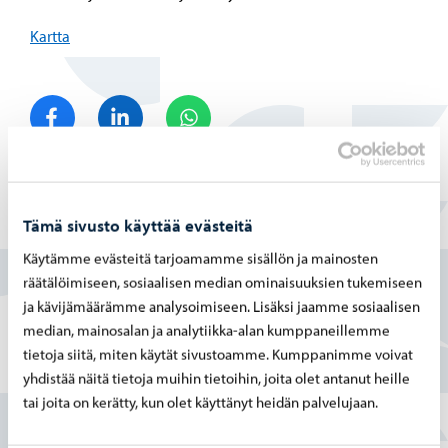
Kartta
Jaa Facebook
Jaa LinkedIn
Jaa WhatsApp
Tämä sivusto käyttää evästeitä
Löysitkö etsimäsi tiedon tältä sivulta?
Käytämme evästeitä tarjoamamme sisällön ja mainosten
räätälöimiseen, sosiaalisen median ominaisuuksien tukemiseen
Kyllä
ja kävijämäärämme analysoimiseen. Lisäksi jaamme sosiaalisen
Osittain
median, mainosalan ja analytiikka-alan kumppaneillemme
tietoja siitä, miten käytät sivustoamme. Kumppanimme voivat
En
yhdistää näitä tietoja muihin tietoihin, joita olet antanut heille
tai joita on kerätty, kun olet käyttänyt heidän palvelujaan.