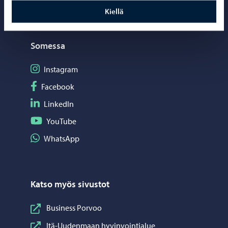
Kiellä
Somessa
Seuraa Instagram
Instagram
Seuraa Facebook
Facebook
Seuraa LinkedIn
LinkedIn
Seuraa YouTube
YouTube
Jaa WhatsApp
WhatsApp
Katso myös sivustot
Business Porvoo
Itä-Uudenmaan hyvinvointialue