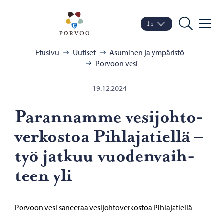
Siirry sisältöön
Porvoo – Siirry kotisivul
Fi
Valik
Vaihda kieltä
Nykyinen kieli: Suomi
Hae
Selaa:
Etusivu
Uutiset
Asuminen ja ympäristö
Porvoon vesi
19.12.2024
Pa­ran­nam­me ve­si­joh­to­
ver­kos­toa Pih­la­ja­tiel­lä –
työ jat­kuu vuo­den­vaih­
teen yli
Porvoon vesi saneeraa vesijohtoverkostoa Pihlajatiellä