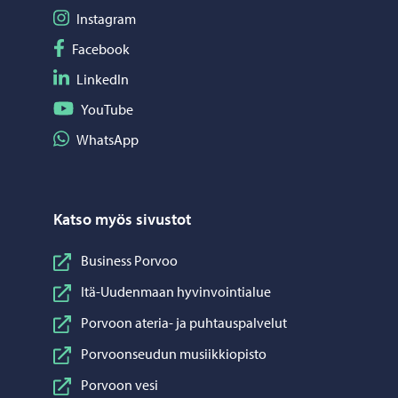
Seuraa Instagram
Instagram
Seuraa Facebook
Facebook
Seuraa LinkedIn
LinkedIn
Seuraa YouTube
YouTube
Jaa WhatsApp
WhatsApp
Katso myös sivustot
Business Porvoo
Itä-Uudenmaan hyvinvointialue
Porvoon ateria- ja puhtauspalvelut
Porvoonseudun musiikkiopisto
Porvoon vesi