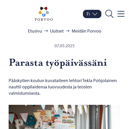
Siirry sisältöön
Porvoo – Siirry kotisivul
Fi
Valik
Vaihda kieltä
Nykyinen kieli: Suomi
Hae
Selaa:
Etusivu
Uutiset
Meidän Porvoo
07.05.2025
Pa­ras­ta työ­päi­väs­sä­ni
Pääskytien koulun kuvataiteen lehtori Tekla Pohjolainen
nauttii oppilaidensa luovuudesta ja teosten
valmistumisesta.