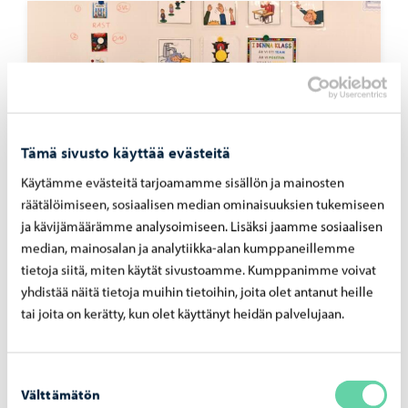
Tämä sivusto käyttää evästeitä
Käytämme evästeitä tarjoamamme sisällön ja mainosten
räätälöimiseen, sosiaalisen median ominaisuuksien tukemiseen
ja kävijämäärämme analysoimiseen. Lisäksi jaamme sosiaalisen
Meidän Porvoo
-
27.07.2026
median, mainosalan ja analytiikka-alan kumppaneillemme
Ko­dis­sa eka­luok­ka­lai­nen? Tässä vink­ke­jä
tietoja siitä, miten käytät sivustoamme. Kumppanimme voivat
syk­syl­le
yhdistää näitä tietoja muihin tietoihin, joita olet antanut heille
tai joita on kerätty, kun olet käyttänyt heidän palvelujaan.
Suostumuksen
Välttämätön
valinta