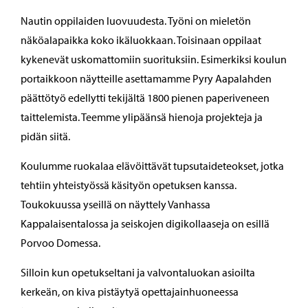
Nautin oppilaiden luovuudesta. Työni on mieletön
näköalapaikka koko ikäluokkaan. Toisinaan oppilaat
kykenevät uskomattomiin suorituksiin. Esimerkiksi koulun
portaikkoon näytteille asettamamme Pyry Aapalahden
päättötyö edellytti tekijältä 1800 pienen paperiveneen
taittelemista. Teemme ylipäänsä hienoja projekteja ja
pidän siitä.
Koulumme ruokalaa elävöittävät tupsutaideteokset, jotka
tehtiin yhteistyössä käsityön opetuksen kanssa.
Toukokuussa yseillä on näyttely Vanhassa
Kappalaisentalossa ja seiskojen digikollaaseja on esillä
Porvoo Domessa.
Silloin kun opetukseltani ja valvontaluokan asioilta
kerkeän, on kiva pistäytyä opettajainhuoneessa