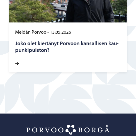
Meidän Porvoo
-
13.05.2026
Joko olet kier­tä­nyt Por­voon kan­sal­li­sen kau­
pun­ki­puis­ton?
Porvoo – Siirr