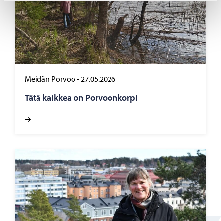
Meidän Porvoo
-
27.05.2026
Tätä kaik­kea on Por­voon­kor­pi