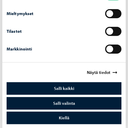
Mieltymykset
Tilastot
Markkinointi
Meidän Porvoo
-
01.07.2026
Ke­sä­te­ke­mis­tä ko­ti­kul­mil­la Por­voos­sa
Näytä tiedot
Salli kaikki
Salli valinta
Kiellä