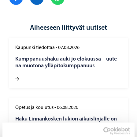
Aiheeseen liittyvät uutiset
Kaupunki tiedottaa
-
07.08.2026
Kump­pa­nuus­ha­ku auki jo elo­kuus­sa – uu­te­
na muo­to­na yl­lä­pi­to­kump­pa­nuus
Opetus ja koulutus
-
06.08.2026
Haku Lin­nan­kos­ken lu­kion ai­kuis­lin­jal­le on
käyn­nis­sä