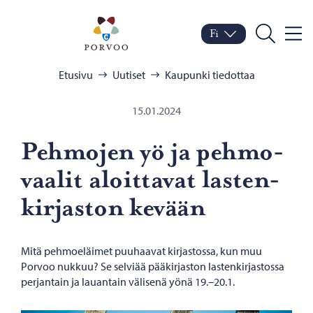
Siirry sisältöön
Porvoo – Siirry kotisivul
Fi
Valik
Vaihda kieltä
Nykyinen kieli: Suomi
Hae
Selaa:
Etusivu
Uutiset
Kaupunki tiedottaa
15.01.2024
Peh­mo­jen yö ja peh­mo­
vaa­lit aloit­ta­vat las­ten­
kir­jas­ton ke­vään
Mitä pehmoeläimet puuhaavat kirjastossa, kun muu
Porvoo nukkuu? Se selviää pääkirjaston lastenkirjastossa
perjantain ja lauantain välisenä yönä 19.–20.1.