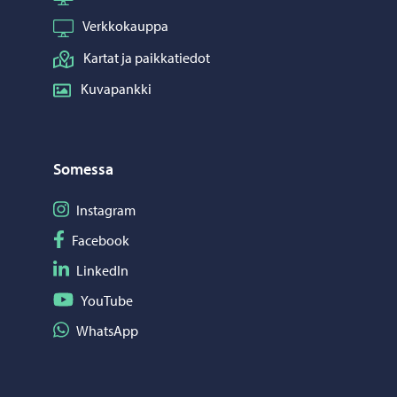
Verkkokauppa
Kartat ja paikkatiedot
Kuvapankki
Somessa
Seuraa Instagram
Instagram
Seuraa Facebook
Facebook
Seuraa LinkedIn
LinkedIn
Seuraa YouTube
YouTube
Jaa WhatsApp
WhatsApp