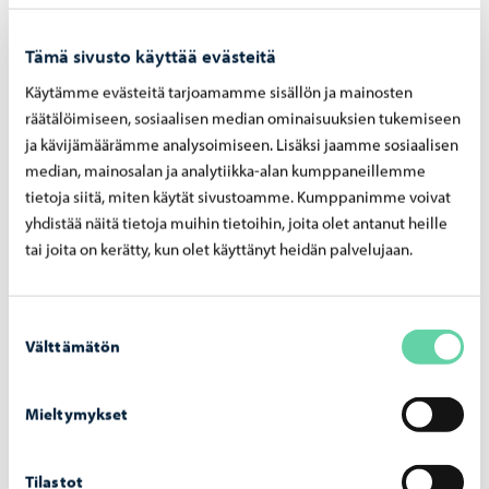
Tämä sivusto käyttää evästeitä
Käytämme evästeitä tarjoamamme sisällön ja mainosten
Asuminen ja ympäristö
-
05.08.2026
räätälöimiseen, sosiaalisen median ominaisuuksien tukemiseen
ja kävijämäärämme analysoimiseen. Lisäksi jaamme sosiaalisen
Hu­le­ve­si­mak­su­jen las­ku­tus alkaa syys­kuus­sa
– mak­su­pe­rus­tei­ta on uu­dis­tet­tu vuo­del­le
median, mainosalan ja analytiikka-alan kumppaneillemme
2026
tietoja siitä, miten käytät sivustoamme. Kumppanimme voivat
yhdistää näitä tietoja muihin tietoihin, joita olet antanut heille
tai joita on kerätty, kun olet käyttänyt heidän palvelujaan.
Suostumuksen
Välttämätön
valinta
Mieltymykset
Tilastot