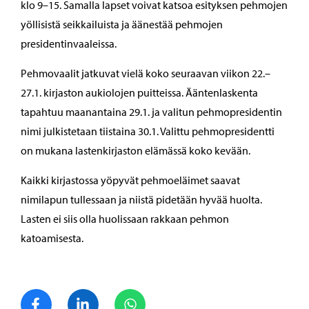
klo 9–15. Samalla lapset voivat katsoa esityksen pehmojen
yöllisistä seikkailuista ja äänestää pehmojen
presidentinvaaleissa.
Pehmovaalit jatkuvat vielä koko seuraavan viikon 22.–
27.1. kirjaston aukiolojen puitteissa. Ääntenlaskenta
tapahtuu maanantaina 29.1. ja valitun pehmopresidentin
nimi julkistetaan tiistaina 30.1. Valittu pehmopresidentti
on mukana lastenkirjaston elämässä koko kevään.
Kaikki kirjastossa yöpyvät pehmoeläimet saavat
nimilapun tullessaan ja niistä pidetään hyvää huolta.
Lasten ei siis olla huolissaan rakkaan pehmon
katoamisesta.
Jaa Facebook
Jaa LinkedIn
Jaa WhatsApp