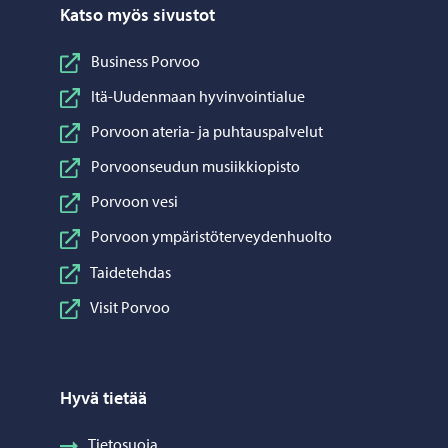
Katso myös sivustot
Business Porvoo
Itä-Uudenmaan hyvinvointialue
Porvoon ateria- ja puhtauspalvelut
Porvoonseudun musiikkiopisto
Porvoon vesi
Porvoon ympäristöterveydenhuolto
Taidetehdas
Visit Porvoo
Hyvä tietää
Tietosuoja