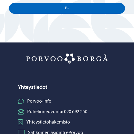
En
Porvoo – Siirr
Yhteystiedot
Porvoo-info
Puhelinneuvonta: 020 692 250
Yhteystietohakemisto
Sähköinen asiointi ePorvoo