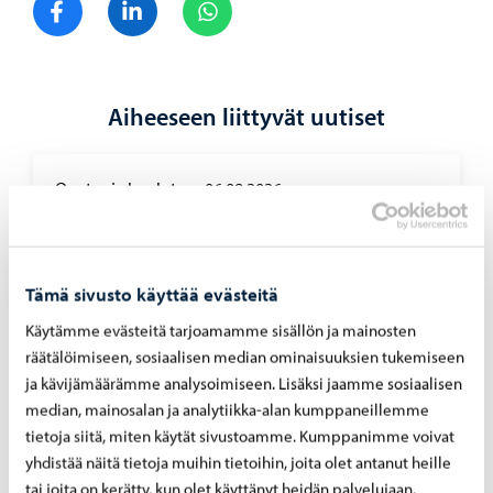
Aiheeseen liittyvät uutiset
Opetus ja koulutus
-
06.08.2026
Haku Lin­nan­kos­ken lu­kion ai­kuis­lin­jal­le on
käyn­nis­sä
Tämä sivusto käyttää evästeitä
Käytämme evästeitä tarjoamamme sisällön ja mainosten
räätälöimiseen, sosiaalisen median ominaisuuksien tukemiseen
ja kävijämäärämme analysoimiseen. Lisäksi jaamme sosiaalisen
median, mainosalan ja analytiikka-alan kumppaneillemme
tietoja siitä, miten käytät sivustoamme. Kumppanimme voivat
yhdistää näitä tietoja muihin tietoihin, joita olet antanut heille
tai joita on kerätty, kun olet käyttänyt heidän palvelujaan.