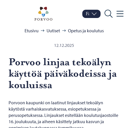
Siirry sisältöön
Porvoo – Siirry kotisivul
Fi
Valik
Vaihda kieltä
Nykyinen kieli: Suomi
Hae
Selaa:
Etusivu
Uutiset
Opetus ja koulutus
12.12.2025
Por­voo lin­jaa te­ko­ä­lyn
käyt­töä päi­vä­ko­deis­sa ja
kou­luis­sa
Porvoon kaupunki on laatinut linjaukset tekoälyn
käytöstä varhaiskasvatuksessa, esiopetuksessa ja
perusopetuksessa. Linjaukset esitellään koulutusjaostoille
16. joulukuuta, ja aiheen käsittely jatkuu kasvun ja
oppimisen lautakunnassa tammikuussa.