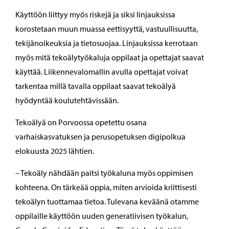
Käyttöön liittyy myös riskejä ja siksi linjauksissa
korostetaan muun muassa eettisyyttä, vastuullisuutta,
tekijänoikeuksia ja tietosuojaa. Linjauksissa kerrotaan
myös mitä tekoälytyökaluja oppilaat ja opettajat saavat
käyttää. Liikennevalomallin avulla opettajat voivat
tarkentaa millä tavalla oppilaat saavat tekoälyä
hyödyntää koulutehtävissään.
Tekoälyä on Porvoossa opetettu osana
varhaiskasvatuksen ja perusopetuksen digipolkua
elokuusta 2025 lähtien.
– Tekoäly nähdään paitsi työkaluna myös oppimisen
kohteena. On tärkeää oppia, miten arvioida kriittisesti
tekoälyn tuottamaa tietoa. Tulevana keväänä otamme
oppilaille käyttöön uuden generatiivisen työkalun,