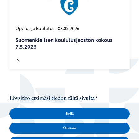
Opetus ja koulutus
-
08.05.2026
Suo­men­kie­li­sen kou­lu­tus­jaos­ton ko­kous
7.5.2026
Löysitkö etsimäsi tiedon tältä sivulta?
Kyllä
Osittain