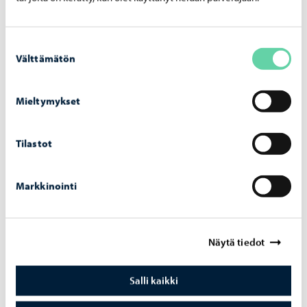
Suostumuksen
Välttämätön
valinta
Opetus ja koulutus
-
03.08.2026
Mieltymykset
Op­pi­las­ko­nei­den verk­ko­tur­val­li­suut­ta vah­
vis­te­taan hait­ta­si­vus­to­jen la­taa­mi­sen es­tä­
Tilastot
väl­lä pal­ve­lul­la
Markkinointi
Näytä tiedot
Salli kaikki