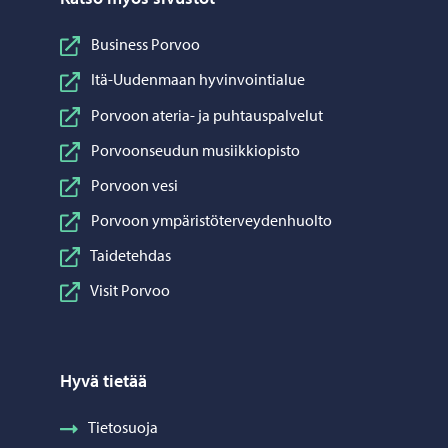
Business Porvoo
Itä-Uudenmaan hyvinvointialue
Porvoon ateria- ja puhtauspalvelut
Porvoonseudun musiikkiopisto
Porvoon vesi
Porvoon ympäristöterveydenhuolto
Taidetehdas
Visit Porvoo
Hyvä tietää
Tietosuoja