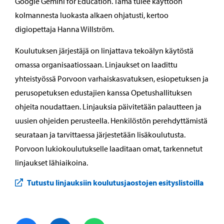
Google Gemini for Education. Tämä tulee käyttöön
kolmannesta luokasta alkaen ohjatusti, kertoo
digiopettaja Hanna Willström.
Koulutuksen järjestäjä on linjattava tekoälyn käytöstä
omassa organisaatiossaan. Linjaukset on laadittu
yhteistyössä Porvoon varhaiskasvatuksen, esiopetuksen ja
perusopetuksen edustajien kanssa Opetushallituksen
ohjeita noudattaen. Linjauksia päivitetään palautteen ja
uusien ohjeiden perusteella. Henkilöstön perehdyttämistä
seurataan ja tarvittaessa järjestetään lisäkoulutusta.
Porvoon lukiokoulutukselle laaditaan omat, tarkennetut
linjaukset lähiaikoina.
Tutustu linjauksiin koulutusjaostojen esityslistoilla
Jaa Facebook
Jaa LinkedIn
Jaa WhatsApp