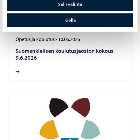
Salli valinta
Kiellä
Opetus ja koulutus
-
10.06.2026
Suo­men­kie­li­sen kou­lu­tus­jaos­ton ko­kous
9.6.2026