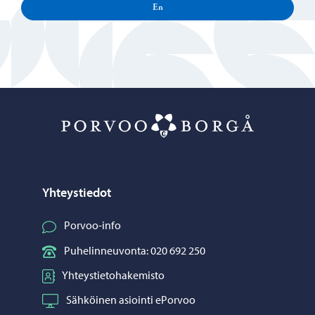
En
Porvoo – Siirr
Yhteystiedot
Porvoo-info
Puhelinneuvonta: 020 692 250
Yhteystietohakemisto
Sähköinen asiointi ePorvoo