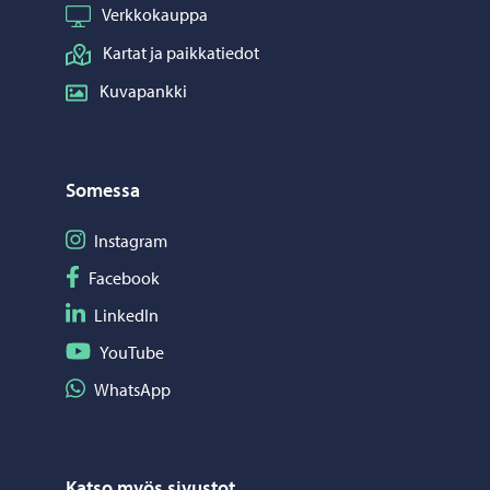
Verkkokauppa
Kartat ja paikkatiedot
Kuvapankki
Somessa
Seuraa Instagram
Instagram
Seuraa Facebook
Facebook
Seuraa LinkedIn
LinkedIn
Seuraa YouTube
YouTube
Jaa WhatsApp
WhatsApp
Katso myös sivustot