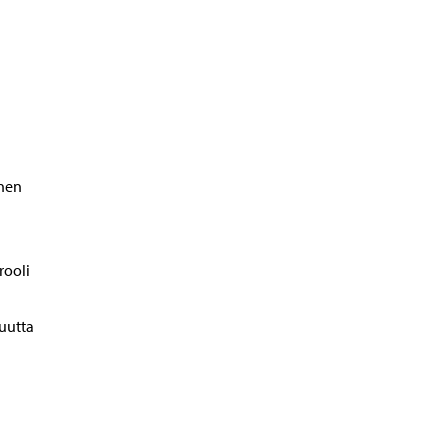
inen
rooli
suutta