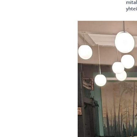
mital
yhtei