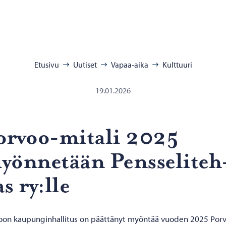
:
Etusivu
Uutiset
Vapaa-aika
Kulttuuri
19.01.2026
orvoo-​mitali 2025
ön­ne­tään Pens­se­li­teh
s ry:lle
oon kaupunginhallitus on päättänyt myöntää vuoden 2025 Por