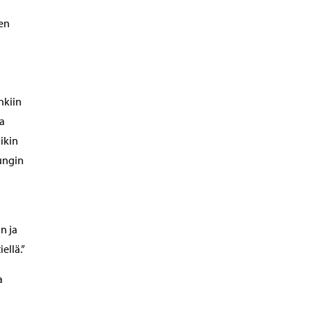
ten
nkiin
ja
ikin
ungin
n ja
ellä.”
a