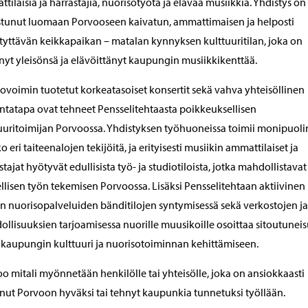
tilaisia ja harrastajia, nuorisotyötä ja elävää musiikkia. Yhdistys on
tunut luomaan Porvooseen kaivatun, ammattimaisen ja helposti
tyttävän keikkapaikan – matalan kynnyksen kulttuuritilan, joka on
nyt yleisönsä ja elävöittänyt kaupungin musiikkikenttää.
ovoimin tuotetut korkeatasoiset konsertit sekä vahva yhteisöllinen
ntatapa ovat tehneet Pensselitehtaasta poikkeuksellisen
uuritoimijan Porvoossa. Yhdistyksen työhuoneissa toimii monipuol
o eri taiteenalojen tekijöitä, ja erityisesti musiikin ammattilaiset ja
stajat hyötyvät edullisista työ- ja studiotiloista, jotka mahdollistavat
ellisen työn tekemisen Porvoossa. Lisäksi Pensselitehtaan aktiivinen 
n nuorisopalveluiden bänditilojen syntymisessä sekä verkostojen ja
llisuuksien tarjoamisessa nuorille muusikoille osoittaa sitoutunei
kaupungin kulttuuri ja nuorisotoiminnan kehittämiseen.
o mitali myönnetään henkilölle tai yhteisölle, joka on ansiokkaasti
nut Porvoon hyväksi tai tehnyt kaupunkia tunnetuksi työllään.