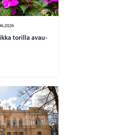
06.2026
­ka to­ril­la avau­