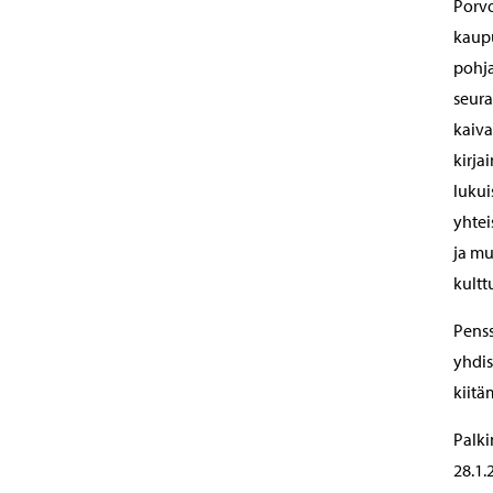
Porvo
kaupu
pohja
seura
kaiva
kirja
lukui
yhtei
ja mu
kultt
Penss
yhdis
kiitä
Palki
28.1.