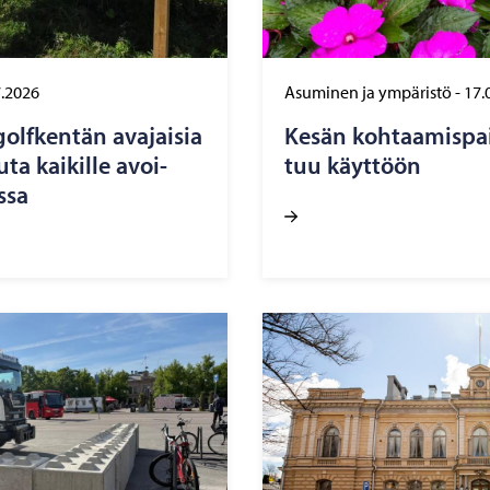
7.2026
Asuminen ja ympäristö
-
17.
golf­ken­tän ava­jai­sia
Kesän koh­taa­mis­paik
­ta kai­kil­le avoi­
tuu käyt­töön
­sa