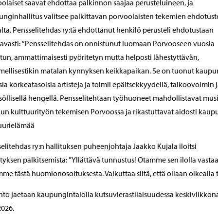
olaiset saavat ehdottaa palkinnon saajaa perusteluineen, ja
nginhallitus valitsee palkittavan porvoolaisten tekemien ehdotus
lta. Pensselitehdas ry:tä ehdottanut henkilö perusteli ehdotustaan
avasti: ”Pensselitehdas on onnistunut luomaan Porvooseen vuosia
tun, ammattimaisesti pyöritetyn mutta helposti lähestyttävän,
imellisestikin matalan kynnyksen keikkapaikan. Se on tuonut kaupu
sia korkeatasoisia artisteja ja toimii epäitsekkyydellä, talkoovoimin 
söllisellä hengellä. Pensselitehtaan työhuoneet mahdollistavat musi
un kulttuurityön tekemisen Porvoossa ja rikastuttavat aidosti kaup
uurielämää
elitehdas ry:n hallituksen puheenjohtaja Jaakko Kujala iloitsi
tyksen palkitsemista: ”Yllättävä tunnustus! Otamme sen ilolla vastaa
mme tästä huomionosoituksesta. Vaikuttaa siltä, että ollaan oikealla ti
nto jaetaan kaupungintalolla kutsuvierastilaisuudessa keskiviikkon
2026.