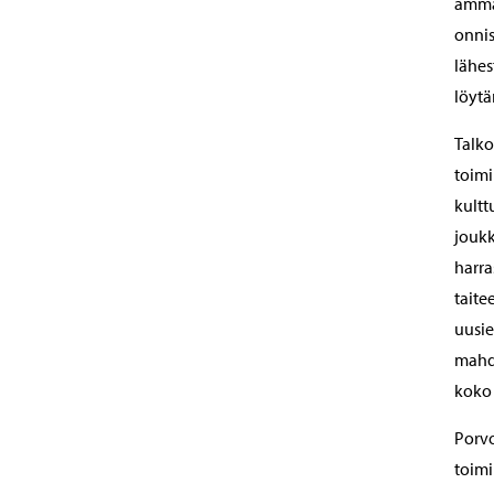
ammat
onnis
lähes
löytä
Talko
toimi
kultt
joukk
harra
taite
uusie
mahdo
koko 
Porvo
toimi