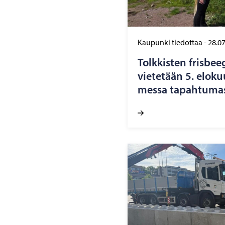
Kaupunki tiedottaa
-
28.0
Tolk­kis­ten fris­bee­
vie­te­tään 5. elo­kuu
mes­sa ta­pah­tu­mas