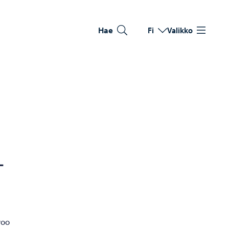
Hae
Fi
Valikko
Vaihda kieltä
Nykyinen kieli: Suomi
­
voo