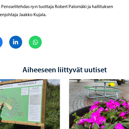
 Pensselitehdas ry:n tuottaja Robert Palomäki ja hallituksen
njohtaja Jaakko Kujala.
Jaa Facebook
Jaa LinkedIn
Jaa WhatsApp
Aiheeseen liittyvät uutiset