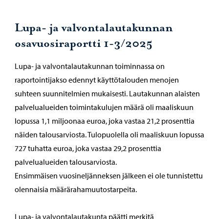
Lupa- ja valvontalautakunnan
osavuosiraportti 1-3/2025
Lupa- ja valvontalautakunnan toiminnassa on
raportointijakso edennyt käyttötalouden menojen
suhteen suunnitelmien mukaisesti. Lautakunnan alaisten
palvelualueiden toimintakulujen määrä oli maaliskuun
lopussa 1,1 miljoonaa euroa, joka vastaa 21,2 prosenttia
näiden talousarviosta. Tulopuolella oli maaliskuun lopussa
727 tuhatta euroa, joka vastaa 29,2 prosenttia
palvelualueiden talousarviosta.
Ensimmäisen vuosineljänneksen jälkeen ei ole tunnistettu
olennaisia määrärahamuutostarpeita.
Lupa- ja valvontalautakunta päätti merkitä