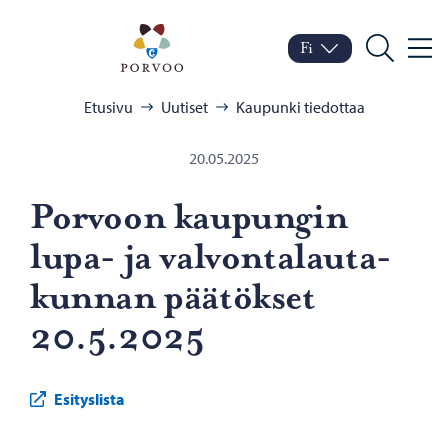
Siirry sisältöön
Porvoo – Siirry kotisivul
Fi
Valik
Vaihda kieltä
Nykyinen kieli: Suomi
Hae
Selaa:
Etusivu
Uutiset
Kaupunki tiedottaa
20.05.2025
Por­voon kau­pun­gin
lupa- ja val­von­ta­lau­ta­
kun­nan pää­tök­set
20.5.2025
Esityslista