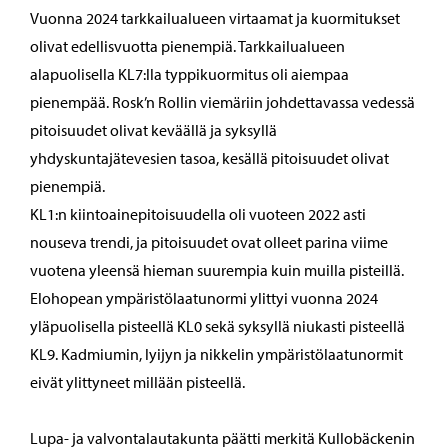
Vuonna 2024 tarkkailualueen virtaamat ja kuormitukset
olivat edellisvuotta pienempiä. Tarkkailualueen
alapuolisella KL7:lla typpikuormitus oli aiempaa
pienempää. Rosk’n Rollin viemäriin johdettavassa vedessä
pitoisuudet olivat keväällä ja syksyllä
yhdyskuntajätevesien tasoa, kesällä pitoisuudet olivat
pienempiä.
KL1:n kiintoainepitoisuudella oli vuoteen 2022 asti
nouseva trendi, ja pitoisuudet ovat olleet parina viime
vuotena yleensä hieman suurempia kuin muilla pisteillä.
Elohopean ympäristölaatunormi ylittyi vuonna 2024
yläpuolisella pisteellä KL0 sekä syksyllä niukasti pisteellä
KL9. Kadmiumin, lyijyn ja nikkelin ympäristölaatunormit
eivät ylittyneet millään pisteellä.
Lupa- ja valvontalautakunta päätti merkitä Kullobäckenin