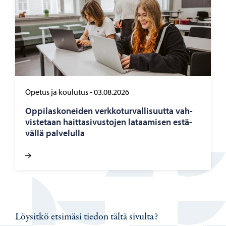
Opetus ja koulutus
-
03.08.2026
Op­pi­las­ko­nei­den verk­ko­tur­val­li­suut­ta vah­
vis­te­taan hait­ta­si­vus­to­jen la­taa­mi­sen es­tä­
väl­lä pal­ve­lul­la
Löysitkö etsimäsi tiedon tältä sivulta?