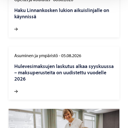
Haku Lin­nan­kos­ken lu­kion ai­kuis­lin­jal­le on
käyn­nis­sä
Asuminen ja ympäristö
-
05.08.2026
Hu­le­ve­si­mak­su­jen las­ku­tus alkaa syys­kuus­sa
– mak­su­pe­rus­tei­ta on uu­dis­tet­tu vuo­del­le
2026