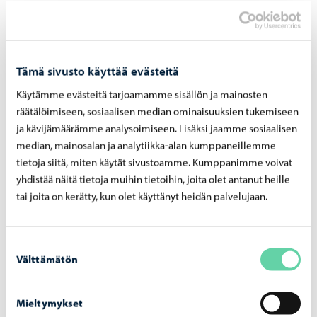
Voimassa olevan luvan mukaan Rudus Oy voi murskata
Kulloon kiinteistöllä Lilljontas II 638-440-1-130
kiinteistöiltä 638-440-1-130 ja 638-440-15-9 peräisin
Tämä sivusto käyttää evästeitä
olevaa louhetta ja ottaa tämän lisäksi vastaan muualta
tuotavaa ylijäämälouhetta murskattavaksi vuosittain 5000
Käytämme evästeitä tarjoamamme sisällön ja mainosten
räätälöimiseen, sosiaalisen median ominaisuuksien tukemiseen
tonnia. Muutoshakemuksessa louhetta saisi vastaanottaa
ja kävijämäärämme analysoimiseen. Lisäksi jaamme sosiaalisen
murskattavaksi myös viereiseltä kiinteistöltä 638-440-10-
median, mainosalan ja analytiikka-alan kumppaneillemme
19. Murskausmääriin ei haeta muutosta.
tietoja siitä, miten käytät sivustoamme. Kumppanimme voivat
yhdistää näitä tietoja muihin tietoihin, joita olet antanut heille
Lupa- ja valvontalautakunta päätti hyväksyä muutoksen.
tai joita on kerätty, kun olet käyttänyt heidän palvelujaan.
Suostumuksen
Välttämätön
valinta
Muut asiat
Muut lautakunnan päätökset olivat esitysten mukaisia ja
Mieltymykset