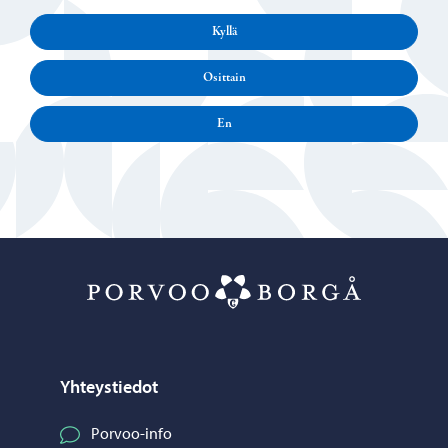
Kyllä
Osittain
En
Porvoo – Siirr
Yhteystiedot
Porvoo-info