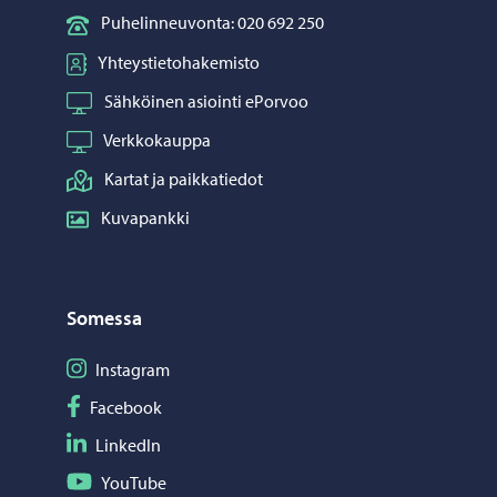
Puhelinneuvonta: 020 692 250
Yhteystietohakemisto
Sähköinen asiointi ePorvoo
Verkkokauppa
Kartat ja paikkatiedot
Kuvapankki
Somessa
Seuraa Instagram
Instagram
Seuraa Facebook
Facebook
Seuraa LinkedIn
LinkedIn
Seuraa YouTube
YouTube