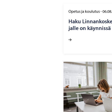
Opetus ja koulutus
-
06.08
Haku Lin­nan­kos­ken
jal­le on käyn­nis­sä