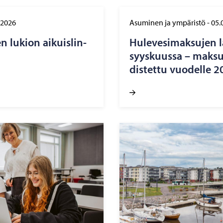
.2026
Asuminen ja ympäristö
-
05.
 lu­kion ai­kuis­lin­
Hu­le­ve­si­mak­su­jen 
syys­kuus­sa – mak­su­
dis­tet­tu vuo­del­le 