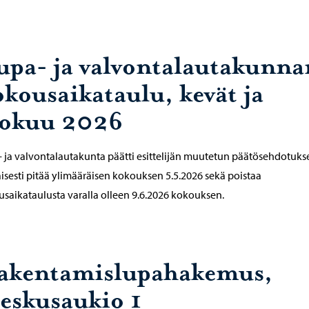
upa- ja valvontalautakunna
okousaikataulu, kevät ja
lokuu 2026
 ja valvontalautakunta päätti esittelijän muutetun päätösehdotuks
sesti pitää ylimääräisen kokouksen 5.5.2026 sekä poistaa
saikataulusta varalla olleen 9.6.2026 kokouksen.
akentamislupahakemus,
eskusaukio 1