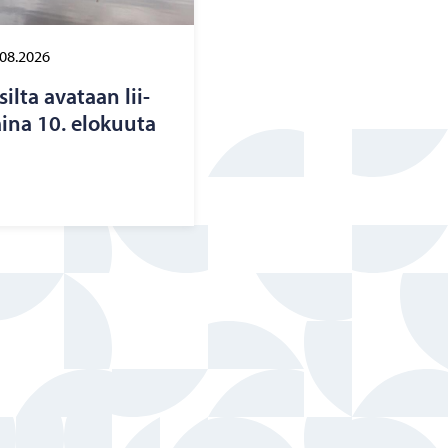
.08.2026
silta ava­taan lii­
i­na 10. elo­kuu­ta