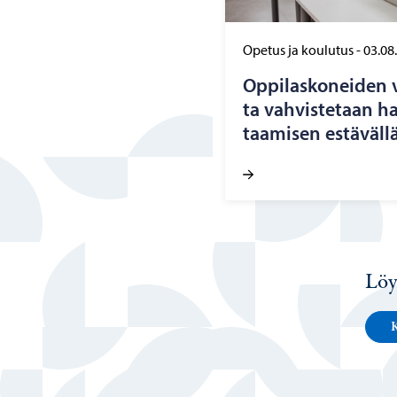
Opetus ja koulutus
-
03.08
Op­pi­las­ko­nei­den v
ta vah­vis­te­taan hai
taa­mi­sen es­tä­väl­lä
Löy
K