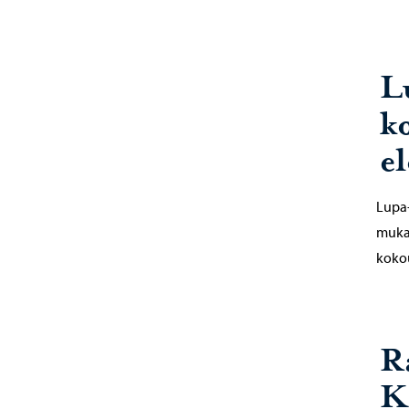
L
k
e
Lupa-
mukai
kokou
R
K