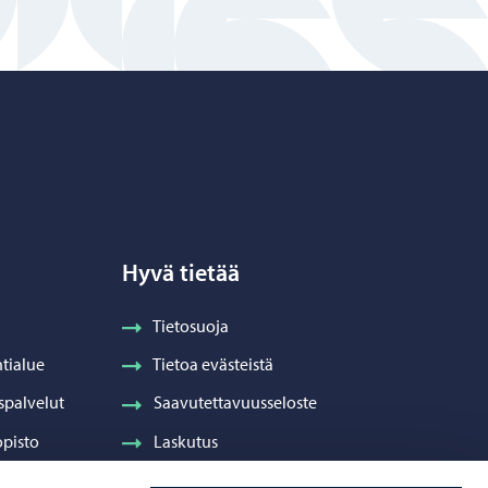
Hyvä tietää
Tietosuoja
tialue
Tietoa evästeistä
spalvelut
Saavutettavuusseloste
pisto
Laskutus
Visuaalinen ilme ja vaakuna