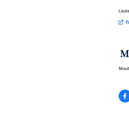
Lauta
T
M
Muut 