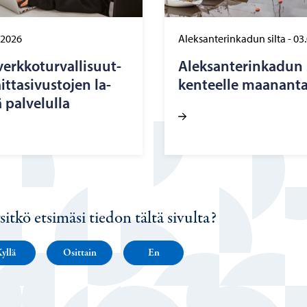
.2026
Aleksanterinkadun silta
-
03
erk­ko­tur­val­li­suut­
Alek­san­te­rin­ka­dun 
t­ta­si­vus­to­jen la­
ken­teel­le maa­nan­ta
 pal­ve­lul­la
sitkö etsimäsi tiedon tältä sivulta?
yllä
Osittain
En