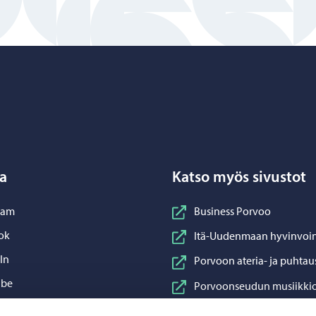
Porvoo – Siirry kotisivulle
a
Katso myös sivustot
nstagram
ram
Business Porvoo
acebook
ok
Itä-Uudenmaan hyvinvoin
inkedIn
In
Porvoon ateria- ja puhtau
ouTube
ube
Porvoonseudun musiikkio
sApp
App
Porvoon vesi