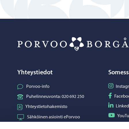
Yhteystiedot
Somess
Seuraa I
Porvoo-info
Instag
Seuraa F
Facebo
Puhelinneuvonta: 020 692 250
Seuraa L
Linked
Yhteystietohakemisto
Seuraa Y
YouT
Sähköinen asiointi ePorvoo
Jaa What
Whats
Verkkokauppa