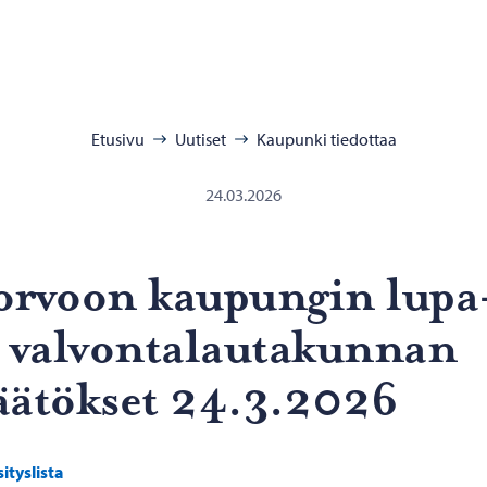
:
Etusivu
Uutiset
Kaupunki tiedottaa
24.03.2026
or­voon kau­pun­gin lupa
 val­von­ta­lau­ta­kun­nan
ää­tök­set 24.3.2026
sityslista