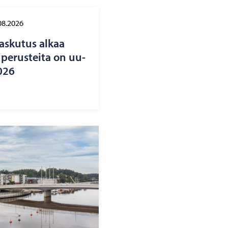
08.2026
las­ku­tus alkaa
pe­rus­tei­ta on uu­
2026