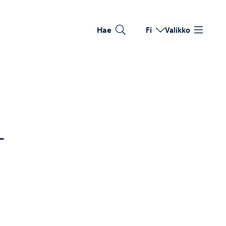
Hae
Fi
Valikko
Vaihda kieltä
Nykyinen kieli: Suomi
-