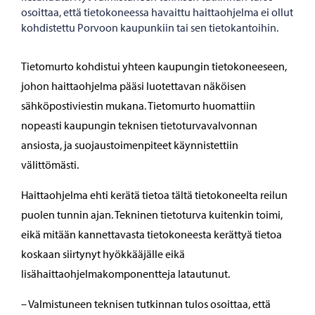
osoittaa, että tietokoneessa havaittu haittaohjelma ei ollut
kohdistettu Porvoon kaupunkiin tai sen tietokantoihin.
Tietomurto kohdistui yhteen kaupungin tietokoneeseen,
johon haittaohjelma pääsi luotettavan näköisen
sähköpostiviestin mukana. Tietomurto huomattiin
nopeasti kaupungin teknisen tietoturvavalvonnan
ansiosta, ja suojaustoimenpiteet käynnistettiin
välittömästi.
Haittaohjelma ehti kerätä tietoa tältä tietokoneelta reilun
puolen tunnin ajan. Tekninen tietoturva kuitenkin toimi,
eikä mitään kannettavasta tietokoneesta kerättyä tietoa
koskaan siirtynyt hyökkääjälle eikä
lisähaittaohjelmakomponentteja latautunut.
– Valmistuneen teknisen tutkinnan tulos osoittaa, että