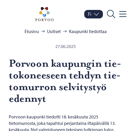
Siirry sisältöön
Porvoo – Siirry kotisivul
Fi
Valik
Vaihda kieltä
Nykyinen kieli: Suomi
Hae
Selaa:
Etusivu
Uutiset
Kaupunki tiedottaa
27.06.2025
Por­voon kau­pun­gin tie­
to­ko­nee­seen teh­dyn tie­
to­mur­ron sel­vi­tys­työ
eden­nyt
Porvoon kaupunki tiedotti 18. kesäkuuta 2025
tietomurrosta, joka tapahtui perjantaina iltapäivällä 13.
kesäkuuta. Nyt valmistuneen teknisen tutkinnan tulos