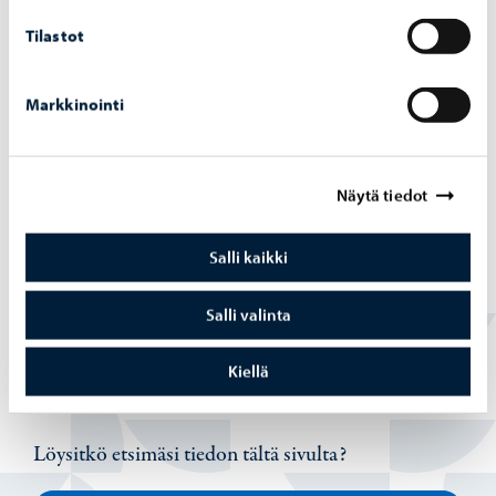
Tilastot
Markkinointi
Opetus ja koulutus
-
03.08.2026
Näytä tiedot
Op­pi­las­ko­nei­den verk­ko­tur­val­li­suut­ta vah­
vis­te­taan hait­ta­si­vus­to­jen la­taa­mi­sen es­tä­
Salli kaikki
väl­lä pal­ve­lul­la
Salli valinta
Kiellä
Löysitkö etsimäsi tiedon tältä sivulta?