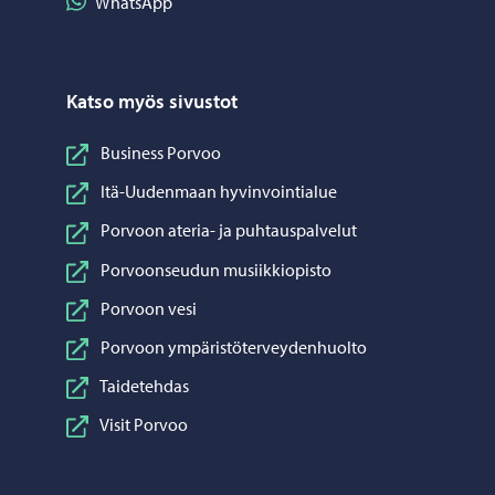
Jaa WhatsApp
WhatsApp
Katso myös sivustot
Business Porvoo
Itä-Uudenmaan hyvinvointialue
Porvoon ateria- ja puhtauspalvelut
Porvoonseudun musiikkiopisto
Porvoon vesi
Porvoon ympäristöterveydenhuolto
Taidetehdas
Visit Porvoo