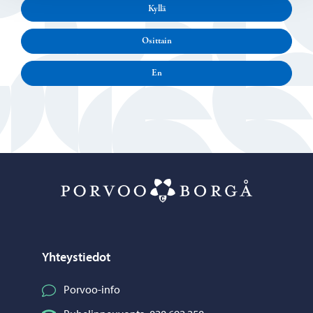
Kyllä
Osittain
En
Porvoo – Siirr
Yhteystiedot
Porvoo-info