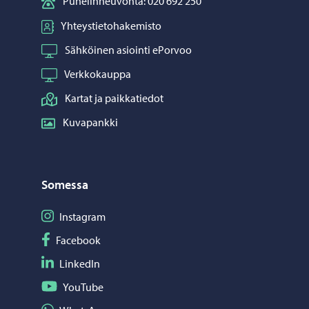
Puhelinneuvonta: 020 692 250
Yhteystietohakemisto
Sähköinen asiointi ePorvoo
Verkkokauppa
Kartat ja paikkatiedot
Kuvapankki
Somessa
Seuraa Instagram
Instagram
Seuraa Facebook
Facebook
Seuraa LinkedIn
LinkedIn
Seuraa YouTube
YouTube