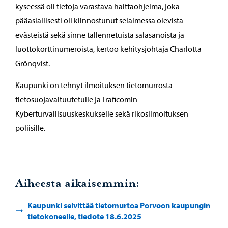
kyseessä oli tietoja varastava haittaohjelma, joka
pääasiallisesti oli kiinnostunut selaimessa olevista
evästeistä sekä sinne tallennetuista salasanoista ja
luottokorttinumeroista, kertoo kehitysjohtaja Charlotta
Grönqvist.
Kaupunki on tehnyt ilmoituksen tietomurrosta
tietosuojavaltuutetulle ja Traficomin
Kyberturvallisuuskeskukselle sekä rikosilmoituksen
poliisille.
Aiheesta aikaisemmin:
Kaupunki selvittää tietomurtoa Porvoon kaupungin
tietokoneelle, tiedote 18.6.2025