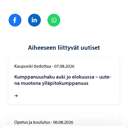
Jaa Facebook
Jaa LinkedIn
Jaa WhatsApp
Aiheeseen liittyvät uutiset
Kaupunki tiedottaa
-
07.08.2026
Kump­pa­nuus­ha­ku auki jo elo­kuus­sa – uu­te­
na muo­to­na yl­lä­pi­to­kump­pa­nuus
Opetus ja koulutus
-
06.08.2026