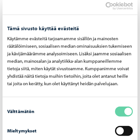
Haku Lin­nan­kos­ken lu­kion ai­kuis­lin­jal­le on
käyn­nis­sä
Tämä sivusto käyttää evästeitä
Käytämme evästeitä tarjoamamme sisällön ja mainosten
räätälöimiseen, sosiaalisen median ominaisuuksien tukemiseen
ja kävijämäärämme analysoimiseen. Lisäksi jaamme sosiaalisen
Asuminen ja ympäristö
-
05.08.2026
median, mainosalan ja analytiikka-alan kumppaneillemme
Hu­le­ve­si­mak­su­jen las­ku­tus alkaa syys­kuus­sa
tietoja siitä, miten käytät sivustoamme. Kumppanimme voivat
– mak­su­pe­rus­tei­ta on uu­dis­tet­tu vuo­del­le
yhdistää näitä tietoja muihin tietoihin, joita olet antanut heille
2026
tai joita on kerätty, kun olet käyttänyt heidän palvelujaan.
Suostumuksen
Välttämätön
valinta
Mieltymykset