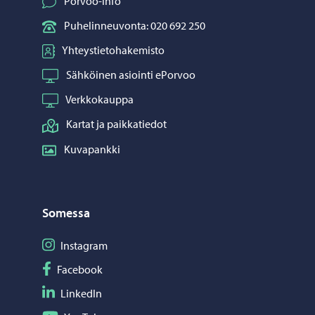
Porvoo-info
Puhelinneuvonta: 020 692 250
Yhteystietohakemisto
Sähköinen asiointi ePorvoo
Verkkokauppa
Kartat ja paikkatiedot
Kuvapankki
Somessa
Seuraa Instagram
Instagram
Seuraa Facebook
Facebook
Seuraa LinkedIn
LinkedIn