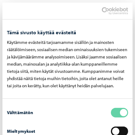
Tämä sivusto käyttää evästeitä
Käytämme evästeitä tarjoamamme sisällön ja mainosten
räätälöimiseen, sosiaalisen median ominaisuuksien tukemiseen
ja kävijämäärämme analysoimiseen. Lisäksi jaamme sosiaalisen
median, mainosalan ja analytiikka-alan kumppaneillemme
tietoja siitä, miten käytät sivustoamme. Kumppanimme voivat
yhdistää näitä tietoja muihin tietoihin, joita olet antanut heille
Kaupunki tiedottaa
-
05.05.2026
tai joita on kerätty, kun olet käyttänyt heidän palvelujaan.
Tai­de­teh­taan suo­si­tut il­ta­päi­vä­ta­pah­tu­mat
jat­ku­vat syk­syl­lä
Suostumuksen
Välttämätön
valinta
Mieltymykset