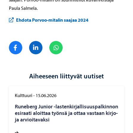
Paula Salmela.
Ehdota Porvoo-mitalin saajaa 2024
Jaa Facebook
Jaa LinkedIn
Jaa WhatsApp
Aiheeseen liittyvät uutiset
Kulttuuri
-
15.06.2026
Ru­ne­berg Ju­nior -​lastenkirjallisuuspalkinnon
esi­raa­ti aloit­taa työn­sä ja ottaa vas­taan kir­jo­
ja ar­vioi­ta­vak­si