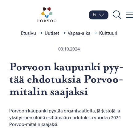
Siirry sisältöön
Porvoo – Siirry kotisivul
Fi
Valik
Vaihda kieltä
Nykyinen kieli: Suomi
Hae
Selaa:
Etusivu
Uutiset
Vapaa-aika
Kulttuuri
03.10.2024
Por­voon kau­pun­ki pyy­
tää eh­do­tuk­sia Porvoo-​
mitalin saa­jak­si
Porvoon kaupunki pyytää organisaatioita, järjestöjä ja
yksityishenkilöitä esittämään ehdotuksia vuoden 2024
Porvoo-mitalin saajaksi.