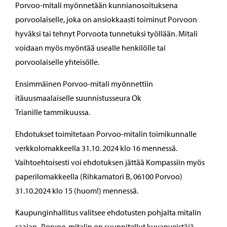
Porvoo-mitali myönnetään kunnianosoituksena
porvoolaiselle, joka on ansiokkaasti toiminut Porvoon
hyväksi tai tehnyt Porvoota tunnetuksi työllään. Mitali
voidaan myös myöntää usealle henkilölle tai
porvoolaiselle yhteisölle.
Ensimmäinen Porvoo-mitali myönnettiin
itäuusmaalaiselle suunnistusseura Ok
Trianille tammikuussa.
Ehdotukset toimitetaan Porvoo-mitalin toimikunnalle
verkkolomakkeella 31.10. 2024 klo 16 mennessä.
Vaihtoehtoisesti voi ehdotuksen jättää Kompassiin myös
paperilomakkeella (Rihkamatori B, 06100 Porvoo)
31.10.2024 klo 15 (huom!) mennessä.
Kaupunginhallitus valitsee ehdotusten pohjalta mitalin
saajan. Porvoo-mitalin on suunnitellut kuvanveistäjä