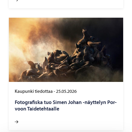
Kaupunki tiedottaa
-
25.05.2026
Fo­to­gra­fis­ka tuo Simen Johan -​näyttelyn Por­
voon Tai­de­teh­taal­le