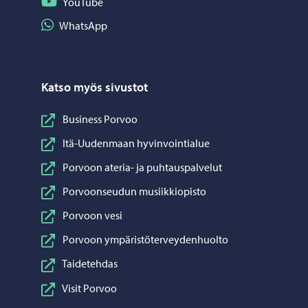
Seuraa YouTube
YouTube
Jaa WhatsApp
WhatsApp
Katso myös sivustot
Business Porvoo
Itä-Uudenmaan hyvinvointialue
Porvoon ateria- ja puhtauspalvelut
Porvoonseudun musiikkiopisto
Porvoon vesi
Porvoon ympäristöterveydenhuolto
Taidetehdas
Visit Porvoo