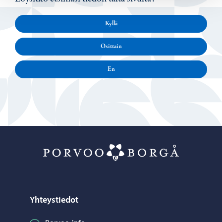
Kyllä
Osittain
En
Porvoo – Siirr
Yhteystiedot