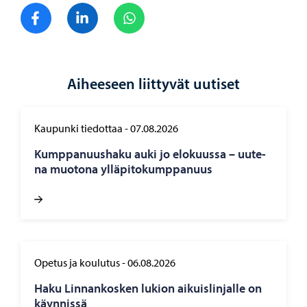
Jaa Facebook
Jaa LinkedIn
Jaa WhatsApp
Aiheeseen liittyvät uutiset
Kaupunki tiedottaa
-
07.08.2026
Kump­pa­nuus­ha­ku auki jo elo­kuus­sa – uu­te­
na muo­to­na yl­lä­pi­to­kump­pa­nuus
Opetus ja koulutus
-
06.08.2026
Haku Lin­nan­kos­ken lu­kion ai­kuis­lin­jal­le on
käyn­nis­sä