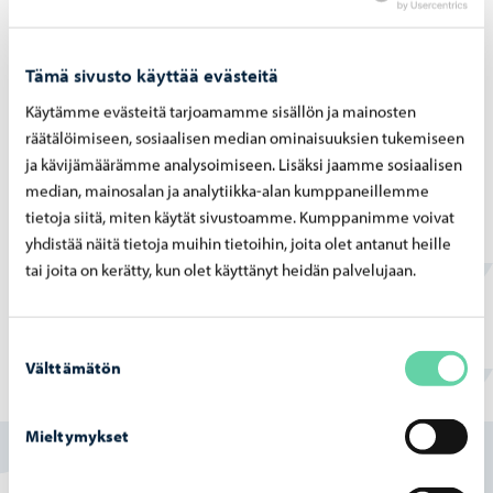
Tämä sivusto käyttää evästeitä
Käytämme evästeitä tarjoamamme sisällön ja mainosten
Opetus ja koulutus
-
03.08.2026
räätälöimiseen, sosiaalisen median ominaisuuksien tukemiseen
ja kävijämäärämme analysoimiseen. Lisäksi jaamme sosiaalisen
Op­pi­las­ko­nei­den verk­ko­tur­val­li­suut­ta vah­
median, mainosalan ja analytiikka-alan kumppaneillemme
vis­te­taan hait­ta­si­vus­to­jen la­taa­mi­sen es­tä­
tietoja siitä, miten käytät sivustoamme. Kumppanimme voivat
väl­lä pal­ve­lul­la
yhdistää näitä tietoja muihin tietoihin, joita olet antanut heille
tai joita on kerätty, kun olet käyttänyt heidän palvelujaan.
Suostumuksen
Välttämätön
valinta
Löysitkö etsimäsi tiedon tältä sivulta?
Mieltymykset
Kyllä