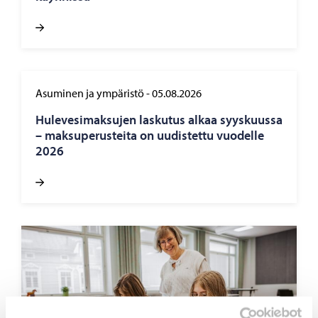
Asuminen ja ympäristö
-
05.08.2026
Hu­le­ve­si­mak­su­jen las­ku­tus alkaa syys­kuus­sa
– mak­su­pe­rus­tei­ta on uu­dis­tet­tu vuo­del­le
2026