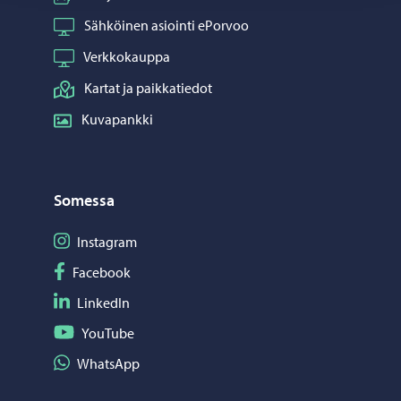
Sähköinen asiointi ePorvoo
Verkkokauppa
Kartat ja paikkatiedot
Kuvapankki
Somessa
Seuraa Instagram
Instagram
Seuraa Facebook
Facebook
Seuraa LinkedIn
LinkedIn
Seuraa YouTube
YouTube
Jaa WhatsApp
WhatsApp