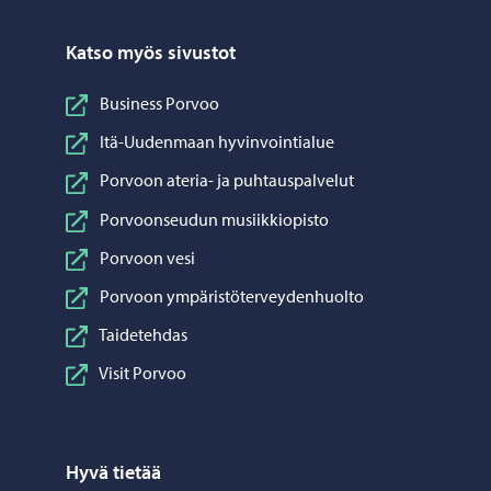
Katso myös sivustot
Business Porvoo
Itä-Uudenmaan hyvinvointialue
Porvoon ateria- ja puhtauspalvelut
Porvoonseudun musiikkiopisto
Porvoon vesi
Porvoon ympäristöterveydenhuolto
Taidetehdas
Visit Porvoo
Hyvä tietää