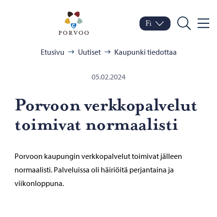
Siirry sisältöön
Porvoo – Siirry kotisivul
Fi
Valik
Vaihda kieltä
Nykyinen kieli: Suomi
Hae
Selaa:
Etusivu
Uutiset
Kaupunki tiedottaa
05.02.2024
Por­voon verk­ko­pal­ve­lut
toi­mi­vat nor­maa­lis­ti
Porvoon kaupungin verkkopalvelut toimivat jälleen
normaalisti. Palveluissa oli häiriöitä perjantaina ja
viikonloppuna.