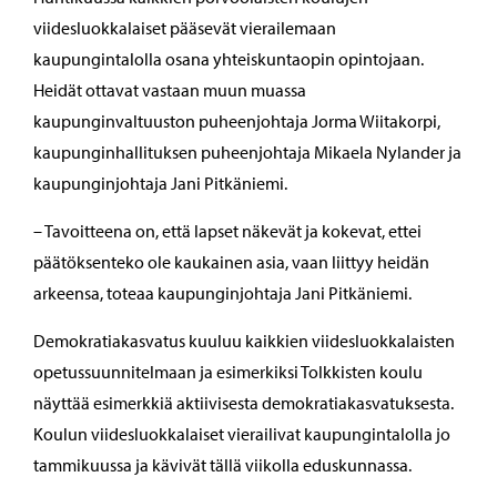
viidesluokkalaiset pääsevät vierailemaan
kaupungintalolla osana yhteiskuntaopin opintojaan.
Heidät ottavat vastaan muun muassa
kaupunginvaltuuston puheenjohtaja Jorma Wiitakorpi,
kaupunginhallituksen puheenjohtaja Mikaela Nylander ja
kaupunginjohtaja Jani Pitkäniemi.
– Tavoitteena on, että lapset näkevät ja kokevat, ettei
päätöksenteko ole kaukainen asia, vaan liittyy heidän
arkeensa, toteaa kaupunginjohtaja Jani Pitkäniemi.
Demokratiakasvatus kuuluu kaikkien viidesluokkalaisten
opetussuunnitelmaan ja esimerkiksi Tolkkisten koulu
näyttää esimerkkiä aktiivisesta demokratiakasvatuksesta.
Koulun viidesluokkalaiset vierailivat kaupungintalolla jo
tammikuussa ja kävivät tällä viikolla eduskunnassa.