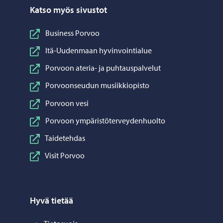
Katso myös sivustot
Business Porvoo
Itä-Uudenmaan hyvinvointialue
Porvoon ateria- ja puhtauspalvelut
Porvoonseudun musiikkiopisto
Porvoon vesi
Porvoon ympäristöterveydenhuolto
Taidetehdas
Visit Porvoo
Hyvä tietää