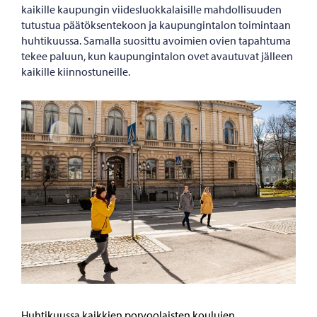
kaikille kaupungin viidesluokkalaisille mahdollisuuden
tutustua päätöksentekoon ja kaupungintalon toimintaan
huhtikuussa. Samalla suosittu avoimien ovien tapahtuma
tekee paluun, kun kaupungintalon ovet avautuvat jälleen
kaikille kiinnostuneille.
Huhtikuussa kaikkien porvoolaisten koulujen