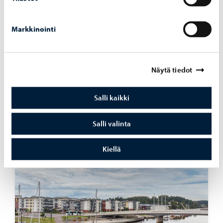
Markkinointi
Opetus ja koulutus
-
03.08.2026
Näytä tiedot
Op­pi­las­ko­nei­den verk­ko­tur­val­li­suut­ta vah­
vis­te­taan hait­ta­si­vus­to­jen la­taa­mi­sen es­tä­
Salli kaikki
väl­lä pal­ve­lul­la
Salli valinta
Kiellä