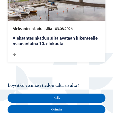
Aleksanterinkadun silta
-
03.08.2026
Alek­san­te­rin­ka­dun silta ava­taan lii­ken­teel­le
maa­nan­tai­na 10. elo­kuu­ta
Löysitkö etsimäsi tiedon tältä sivulta?
Kyllä
Osittain