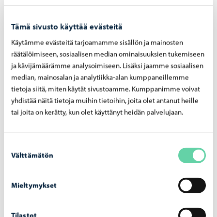
käyn­nis­sä
Tämä sivusto käyttää evästeitä
Käytämme evästeitä tarjoamamme sisällön ja mainosten
räätälöimiseen, sosiaalisen median ominaisuuksien tukemiseen
ja kävijämäärämme analysoimiseen. Lisäksi jaamme sosiaalisen
Asuminen ja ympäristö
-
05.08.2026
median, mainosalan ja analytiikka-alan kumppaneillemme
Hu­le­ve­si­mak­su­jen las­ku­tus alkaa syys­kuus­sa
tietoja siitä, miten käytät sivustoamme. Kumppanimme voivat
– mak­su­pe­rus­tei­ta on uu­dis­tet­tu vuo­del­le
yhdistää näitä tietoja muihin tietoihin, joita olet antanut heille
2026
tai joita on kerätty, kun olet käyttänyt heidän palvelujaan.
Suostumuksen
Välttämätön
valinta
Mieltymykset
Tilastot