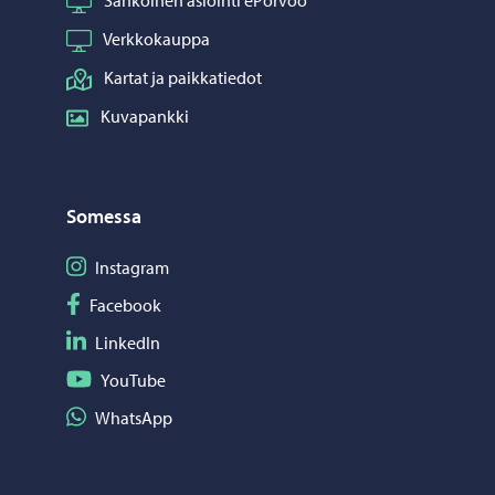
Verkkokauppa
Kartat ja paikkatiedot
Kuvapankki
Somessa
Seuraa Instagram
Instagram
Seuraa Facebook
Facebook
Seuraa LinkedIn
LinkedIn
Seuraa YouTube
YouTube
Jaa WhatsApp
WhatsApp