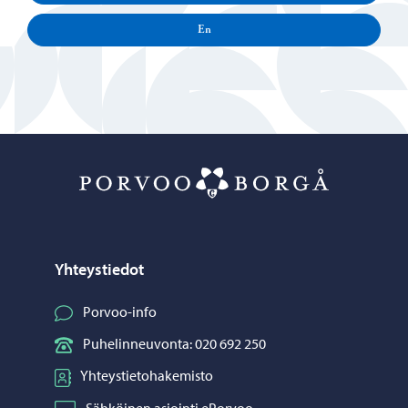
En
Porvoo – Siirr
Yhteystiedot
Porvoo-info
Puhelinneuvonta: 020 692 250
Yhteystietohakemisto
Sähköinen asiointi ePorvoo