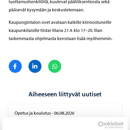
luottamushenkilöitä, kuulevat päätöksenteosta sekä
pääsevät kysymään ja keskustelemaan.
Kaupungintalon ovet avataan kaikille kiinnostuneille
kaupunkilaisille tiistai-iltana 21.4. klo 17–20. Illan
tarkemmasta ohjelmasta kerrotaan lisää myöhemmin.
Jaa Facebook
Jaa LinkedIn
Jaa WhatsApp
Aiheeseen liittyvät uutiset
Opetus ja koulutus
-
06.08.2026
Haku Lin­nan­kos­ken lu­kion ai­kuis­lin­jal­le on