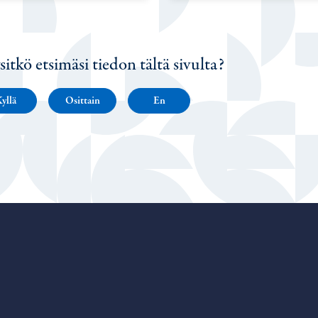
sitkö etsimäsi tiedon tältä sivulta?
yllä
Osittain
En
Porvoo – Siirry kotisivulle