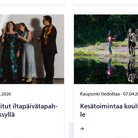
5.2026
Kaupunki tiedottaa
-
07.04.
­tut il­ta­päi­vä­ta­pah­
Ke­sä­toi­min­taa kou­lu
­syl­lä
le