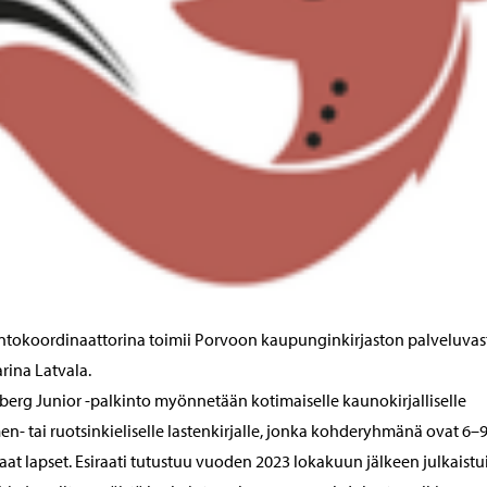
ntokoordinaattorina toimii Porvoon kaupunginkirjaston palveluva
rina Latvala.
erg Junior -palkinto myönnetään kotimaiselle kaunokirjalliselle
n- tai ruotsinkieliselle lastenkirjalle, jonka kohderyhmänä ovat 6–9
aat lapset. Esiraati tutustuu vuoden 2023 lokakuun jälkeen julkaistu