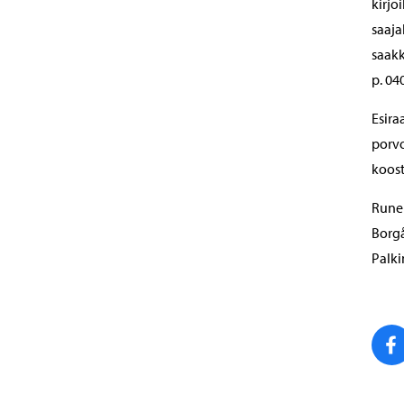
kirjo
saaja
saakk
p. 04
Esira
porvo
koost
Runeb
Borgå
Palki