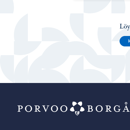
Löy
K