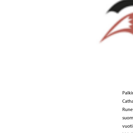
Palki
Catha
Runeb
suome
vuoti