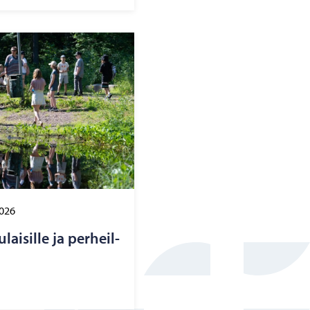
2026
­lai­sil­le ja per­heil­