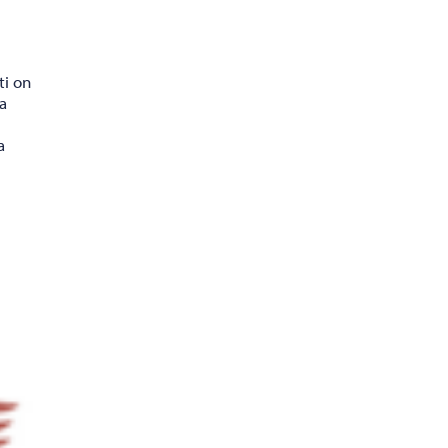
ti on
ja
a