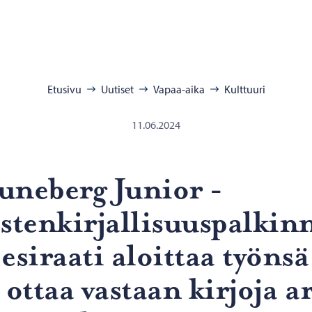
:
Etusivu
Uutiset
Vapaa-aika
Kulttuuri
11.06.2024
­ne­berg Ju­nior -​
astenkirjallisuuspalkin
esi­raa­ti aloit­taa työn­sä
 ottaa vas­taan kir­jo­ja a