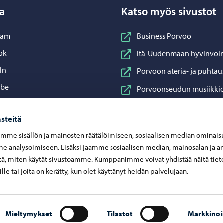
a
Katso myös sivustot
nstagram
ram
Business Porvoo
acebook
ok
Itä-Uudenmaan hyvinvoin
inkedIn
In
Porvoon ateria- ja puhtau
ouTube
ube
Porvoonseudun musiikkio
sApp
App
Porvoon vesi
steitä
Porvoon ympäristöterve
mme sisällön ja mainosten räätälöimiseen, sosiaalisen median ominais
Taidetehdas
 analysoimiseen. Lisäksi jaamme sosiaalisen median, mainosalan ja an
Visit Porvoo
ä, miten käytät sivustoamme. Kumppanimme voivat yhdistää näitä tiet
eille tai joita on kerätty, kun olet käyttänyt heidän palvelujaan.
Mieltymykset
Tilastot
Markkinoi