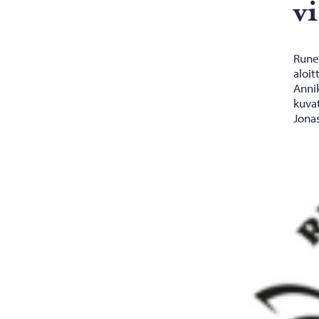
vi
Runeb
aloit
Annik
kuvat
Jona