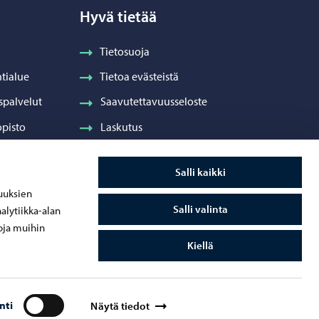
Hyvä tietää
Tietosuoja
tialue
Tietoa evästeistä
spalvelut
Saavutettavuusseloste
pisto
Laskutus
Visuaalinen ilme ja vaakuna
Salli kaikki
ydenhuolto
uuksien
Salli valinta
alytiikka-alan
oja muihin
Kiellä
nti
Näytä tiedot