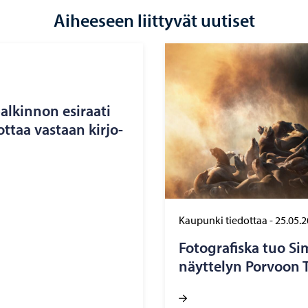
Aiheeseen liittyvät uutiset
alkinnon esi­raa­ti
ottaa vas­taan kir­jo­
Kaupunki tiedottaa
-
25.05.
Fo­to­gra­fis­ka tuo S
näyttelyn Por­voon Ta