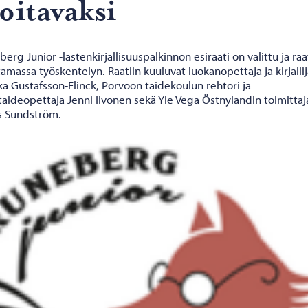
oi­ta­vak­si
erg Junior -lastenkirjallisuuspalkinnon esiraati on valittu ja raa
tamassa työskentelyn. Raatiin kuuluvat luokanopettaja ja kirjaili
a Gustafsson-Flinck, Porvoon taidekoulun rehtori ja
aideopettaja Jenni Iivonen sekä Yle Vega Östnylandin toimittaj
s Sundström.