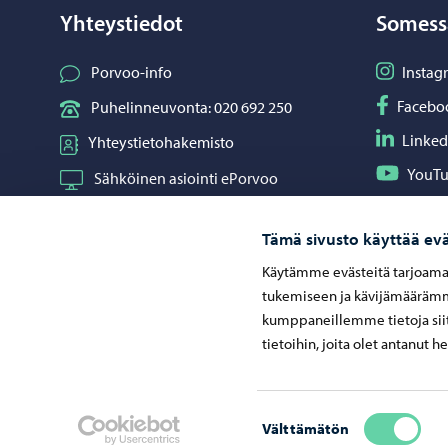
Yhteystiedot
Somess
Seuraa I
Porvoo-info
Instag
Seuraa F
Facebo
Puhelinneuvonta: 020 692 250
Seuraa L
Linked
Yhteystietohakemisto
Seuraa Y
YouT
Sähköinen asiointi ePorvoo
Jaa What
Whats
Verkkokauppa
Tämä sivusto käyttää evä
Kartat ja paikkatiedot
Käytämme evästeitä tarjoama
Kuvapankki
tukemiseen ja kävijämäärämme
kumppaneillemme tietoja siit
tietoihin, joita olet antanut h
Neuvonta ja palaute
Suostumuksen
Välttämätön
valinta