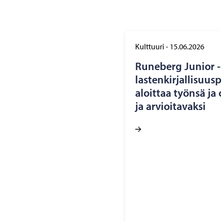
Kulttuuri
-
15.06.2026
Ru­ne­berg Ju­nior -​
lastenkirjallisuusp
aloit­taa työn­sä ja 
ja ar­vioi­ta­vak­si