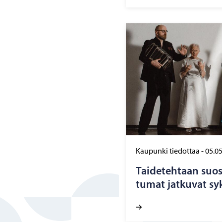
Kaupunki tiedottaa
-
05.0
Tai­de­teh­taan suo­si
tu­mat jat­ku­vat syk