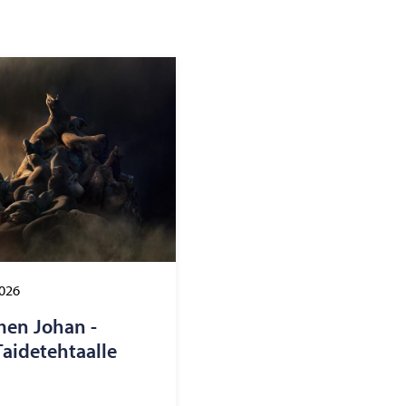
2026
imen Johan -​
i­de­teh­taal­le