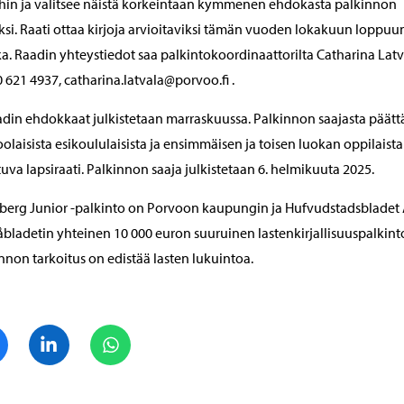
ihin ja valitsee näistä korkeintaan kymmenen ehdokasta palkinnon
ksi. Raati ottaa kirjoja arvioitaviksi tämän vuoden lokakuun loppuu
a. Raadin yhteystiedot saa palkintokoordinaattorilta Catharina Latv
0 621 4937, catharina.latvala@porvoo.fi .
adin ehdokkaat julkistetaan marraskuussa. Palkinnon saajasta päätt
olaisista esikoululaisista ja ensimmäisen ja toisen luokan oppilaista
uva lapsiraati. Palkinnon saaja julkistetaan 6. helmikuuta 2025.
erg Junior -palkinto on Porvoon kaupungin ja Hufvudstadsbladet 
bladetin yhteinen 10 000 euron suuruinen lastenkirjallisuuspalkint
nnon tarkoitus on edistää lasten lukuintoa.
Jaa Facebook
Jaa LinkedIn
Jaa WhatsApp