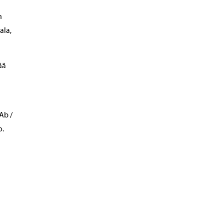
n
ala,
ää
Ab /
o.