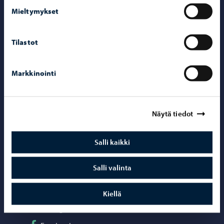
Yhteystiedot
Mieltymykset
Porvoo-info
Tilastot
Puhelinneuvonta: 020 692 250
Yhteystietohakemisto
Markkinointi
Sähköinen asiointi ePorvoo
Verkkokauppa
Näytä tiedot
Kartat ja paikkatiedot
Kuvapankki
Salli kaikki
Salli valinta
Somessa
Kiellä
Seuraa Instagram
Instagram