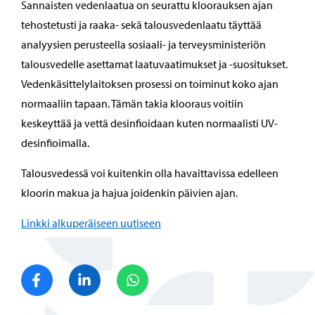
Sannaisten vedenlaatua on seurattu kloorauksen ajan
tehostetusti ja raaka- sekä talousvedenlaatu täyttää
analyysien perusteella sosiaali- ja terveysministeriön
talousvedelle asettamat laatuvaatimukset ja -suositukset.
Vedenkäsittelylaitoksen prosessi on toiminut koko ajan
normaaliin tapaan. Tämän takia klooraus voitiin
keskeyttää ja vettä desinfioidaan kuten normaalisti UV-
desinfioimalla.
Talousvedessä voi kuitenkin olla havaittavissa edelleen
kloorin makua ja hajua joidenkin päivien ajan.
Linkki alkuperäiseen uutiseen
Jaa Facebook
Jaa LinkedIn
Jaa WhatsApp