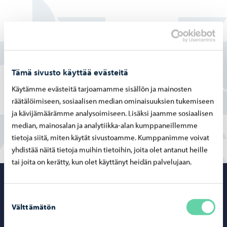
Löysitkö etsimäsi tiedon tältä sivulta?
Kyllä
Tämä sivusto käyttää evästeitä
Osittain
Käytämme evästeitä tarjoamamme sisällön ja mainosten
räätälöimiseen, sosiaalisen median ominaisuuksien tukemiseen
En
ja kävijämäärämme analysoimiseen. Lisäksi jaamme sosiaalisen
median, mainosalan ja analytiikka-alan kumppaneillemme
tietoja siitä, miten käytät sivustoamme. Kumppanimme voivat
yhdistää näitä tietoja muihin tietoihin, joita olet antanut heille
tai joita on kerätty, kun olet käyttänyt heidän palvelujaan.
Porvoo – Siirr
Suostumuksen
Välttämätön
valinta