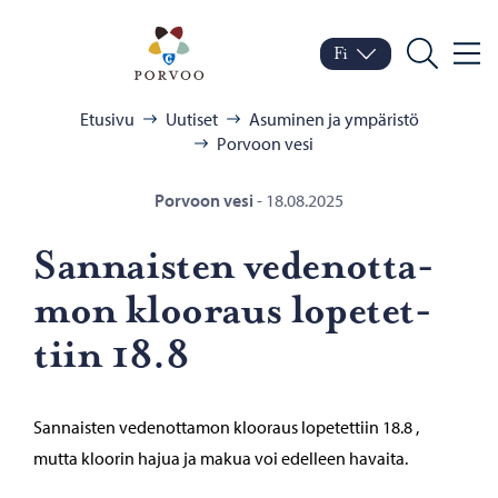
Siirry sisältöön
Porvoo – Siirry kotisivul
Fi
Valik
Vaihda kieltä
Nykyinen kieli: Suomi
Hae
Selaa:
Etusivu
Uutiset
Asuminen ja ympäristö
Porvoon vesi
Porvoon vesi
-
18.08.2025
San­nais­ten ve­de­not­ta­
mon kloo­raus lo­pe­tet­
tiin 18.8
Sannaisten vedenottamon klooraus lopetettiin 18.8 ,
mutta kloorin hajua ja makua voi edelleen havaita.