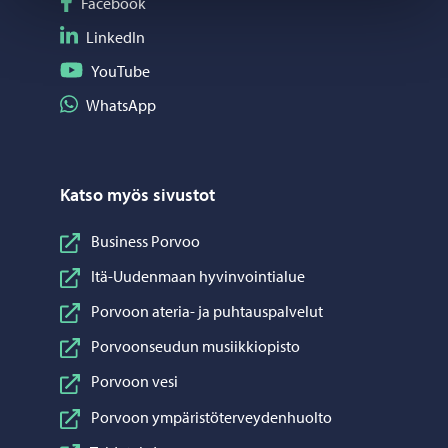
Seuraa Facebook
Facebook
Seuraa LinkedIn
LinkedIn
Seuraa YouTube
YouTube
Jaa WhatsApp
WhatsApp
Katso myös sivustot
Business Porvoo
Itä-Uudenmaan hyvinvointialue
Porvoon ateria- ja puhtauspalvelut
Porvoonseudun musiikkiopisto
Porvoon vesi
Porvoon ympäristöterveydenhuolto